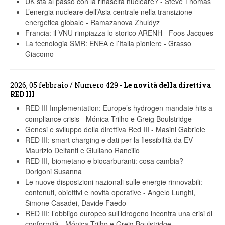
UK sta al passo con la rinascita nucleare?
-
Steve Thomas
L’energia nucleare dell’Asia centrale nella transizione
energetica globale
-
Ramazanova Zhuldyz
Francia: il VNU rimpiazza lo storico ARENH
-
Foos Jacques
La tecnologia SMR: ENEA e l’Italia pioniere
-
Grasso
Giacomo
2026, 05 febbraio / Numero 429 -
Le novità della direttiva
RED III
RED III Implementation: Europe’s hydrogen mandate hits a
compliance crisis
-
Mónica Trilho e Greig Boulstridge
Genesi e sviluppo della direttiva Red III
-
Masini Gabriele
RED III: smart charging e dati per la flessibilità da EV
-
Maurizio Delfanti e Giuliano Rancilio
RED III, biometano e biocarburanti: cosa cambia?
-
Dorigoni Susanna
Le nuove disposizioni nazionali sulle energie rinnovabili:
contenuti, obiettivi e novità operative
-
Angelo Lunghi,
Simone Casadei, Davide Faedo
RED III: l’obbligo europeo sull’idrogeno incontra una crisi di
conformità
-
Mónica Trilho e Greig Boulstridge