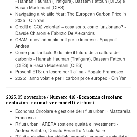
-
Hannah Hauman (Trafigura), Bassam Fattouh (OIES) e
Hasan Muslemani (OIES)
Navigating a Volatile Year: The European Carbon Price in
2025
-
Qin Yan
Crediti di CO2 volontari – cosa sono, come funzionano?
-
Davide Chiaroni e Fabrizio De Alexandris
CBAM: nuovi adempimenti per le imprese
-
Spagnoli
Andrea
Come può l’articolo 6 definire il futuro della cattura del
carbonio
-
Hannah Hauman (Trafigura), Bassam Fattouh
(OIES) e Hasan Muslemani (OIES)
Proventi ETS: un tesoro per il clima
-
Rogato Francesco
2025: l’anno volatile per il carbon price europeo
-
Qin Yan
2025, 05 novembre / Numero 418 -
Economia circolare:
evoluzioni normative e modelli virtuosi
Economia Circolare e gestione dei rifiuti urbani
-
Mazzarella
Francesca
Rifiuti urbani: ARERA sostiene qualità e investimenti
-
Andrea Ballabio, Donato Berardi e Nicolò Valle
Rifiuti e plastica: tra obblighi normativi europei e obiettivi di