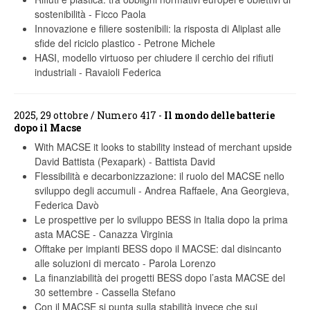
sostenibilità
-
Ficco Paola
Innovazione e filiere sostenibili: la risposta di Aliplast alle
sfide del riciclo plastico
-
Petrone Michele
HASI, modello virtuoso per chiudere il cerchio dei rifiuti
industriali
-
Ravaioli Federica
2025, 29 ottobre / Numero 417 -
Il mondo delle batterie
dopo il Macse
With MACSE it looks to stability instead of merchant upside
David Battista (Pexapark)
-
Battista David
Flessibilità e decarbonizzazione: il ruolo del MACSE nello
sviluppo degli accumuli
-
Andrea Raffaele, Ana Georgieva,
Federica Davò
Le prospettive per lo sviluppo BESS in Italia dopo la prima
asta MACSE
-
Canazza Virginia
Offtake per impianti BESS dopo il MACSE: dal disincanto
alle soluzioni di mercato
-
Parola Lorenzo
La finanziabilità dei progetti BESS dopo l’asta MACSE del
30 settembre
-
Cassella Stefano
Con il MACSE si punta sulla stabilità invece che sui