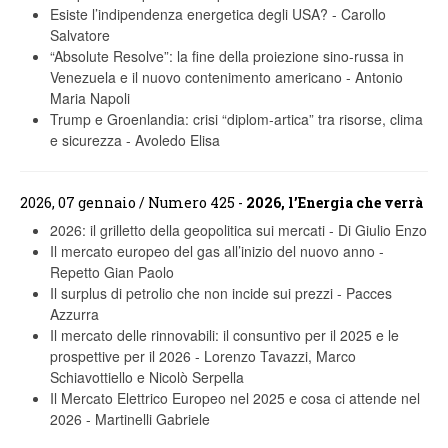
Esiste l’indipendenza energetica degli USA?
-
Carollo
Salvatore
“Absolute Resolve”: la fine della proiezione sino-russa in
Venezuela e il nuovo contenimento americano
-
Antonio
Maria Napoli
Trump e Groenlandia: crisi “diplom-artica” tra risorse, clima
e sicurezza
-
Avoledo Elisa
2026, 07 gennaio / Numero 425 -
2026, l’Energia che verrà
2026: il grilletto della geopolitica sui mercati
-
Di Giulio Enzo
Il mercato europeo del gas all’inizio del nuovo anno
-
Repetto Gian Paolo
Il surplus di petrolio che non incide sui prezzi
-
Pacces
Azzurra
Il mercato delle rinnovabili: il consuntivo per il 2025 e le
prospettive per il 2026
-
Lorenzo Tavazzi, Marco
Schiavottiello e Nicolò Serpella
Il Mercato Elettrico Europeo nel 2025 e cosa ci attende nel
2026
-
Martinelli Gabriele