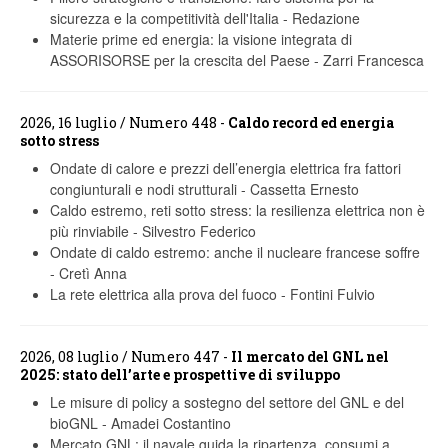
sicurezza e la competitività dell'Italia
-
Redazione
Materie prime ed energia: la visione integrata di
ASSORISORSE per la crescita del Paese
-
Zarri Francesca
2026, 16 luglio / Numero 448 -
Caldo record ed energia
sotto stress
Ondate di calore e prezzi dell’energia elettrica fra fattori
congiunturali e nodi strutturali
-
Cassetta Ernesto
Caldo estremo, reti sotto stress: la resilienza elettrica non è
più rinviabile
-
Silvestro Federico
Ondate di caldo estremo: anche il nucleare francese soffre
-
Cretì Anna
La rete elettrica alla prova del fuoco
-
Fontini Fulvio
2026, 08 luglio / Numero 447 -
Il mercato del GNL nel
2025: stato dell’arte e prospettive di sviluppo
Le misure di policy a sostegno del settore del GNL e del
bioGNL
-
Amadei Costantino
Mercato GNL: il navale guida la ripartenza, consumi a