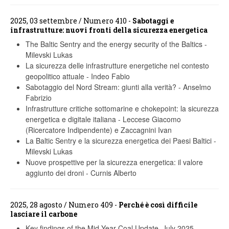
2025, 03 settembre / Numero 410 -
Sabotaggi e
infrastrutture: nuovi fronti della sicurezza energetica
The Baltic Sentry and the energy security of the Baltics
-
Milevski Lukas
La sicurezza delle infrastrutture energetiche nel contesto
geopolitico attuale
-
Indeo Fabio
Sabotaggio del Nord Stream: giunti alla verità?
-
Anselmo
Fabrizio
Infrastrutture critiche sottomarine e chokepoint: la sicurezza
energetica e digitale italiana
-
Leccese Giacomo
(Ricercatore Indipendente) e Zaccagnini Ivan
La Baltic Sentry e la sicurezza energetica dei Paesi Baltici
-
Milevski Lukas
Nuove prospettive per la sicurezza energetica: il valore
aggiunto dei droni
-
Curnis Alberto
2025, 28 agosto / Numero 409 -
Perché è così difficile
lasciare il carbone
Key findings of the Mid-Year Coal Update. July 2025
-