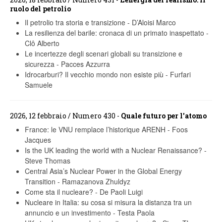
ruolo del petrolio
Il petrolio tra storia e transizione
-
D’Aloisi Marco
La resilienza del barile: cronaca di un primato inaspettato
-
Clô Alberto
Le incertezze degli scenari globali su transizione e
sicurezza
-
Pacces Azzurra
Idrocarburi? Il vecchio mondo non esiste più
-
Furfari
Samuele
2026, 12 febbraio / Numero 430 -
Quale futuro per l'atomo
France: le VNU remplace l’historique ARENH
-
Foos
Jacques
Is the UK leading the world with a Nuclear Renaissance?
-
Steve Thomas
Central Asia’s Nuclear Power in the Global Energy
Transition
-
Ramazanova Zhuldyz
Come sta il nucleare?
-
De Paoli Luigi
Nucleare in Italia: su cosa si misura la distanza tra un
annuncio e un investimento
-
Testa Paola