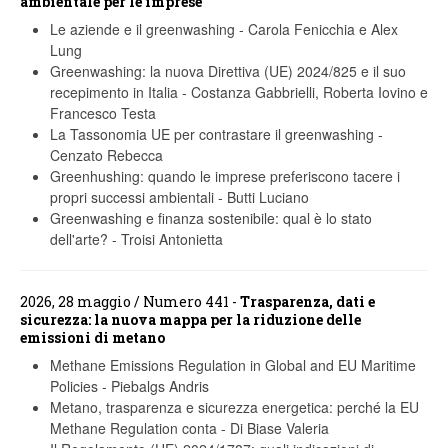
ambientale per le imprese
Le aziende e il greenwashing
-
Carola Fenicchia e Alex
Lung
Greenwashing: la nuova Direttiva (UE) 2024/825 e il suo
recepimento in Italia
-
Costanza Gabbrielli, Roberta Iovino e
Francesco Testa
La Tassonomia UE per contrastare il greenwashing
-
Cenzato Rebecca
Greenhushing: quando le imprese preferiscono tacere i
propri successi ambientali
-
Butti Luciano
Greenwashing e finanza sostenibile: qual è lo stato
dell'arte?
-
Troisi Antonietta
2026, 28 maggio / Numero 441 -
Trasparenza, dati e
sicurezza: la nuova mappa per la riduzione delle
emissioni di metano
Methane Emissions Regulation in Global and EU Maritime
Policies
-
Piebalgs Andris
Metano, trasparenza e sicurezza energetica: perché la EU
Methane Regulation conta
-
Di Biase Valeria