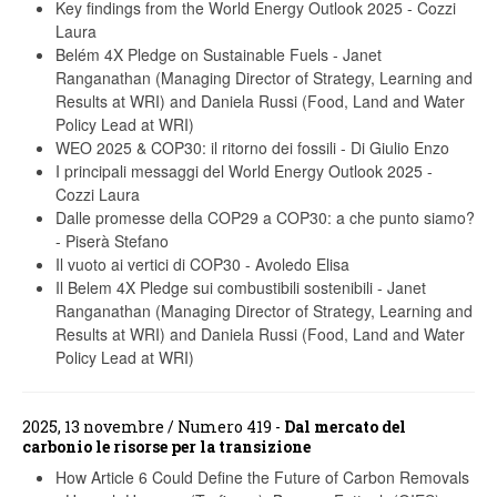
Key findings from the World Energy Outlook 2025
-
Cozzi
Laura
Belém 4X Pledge on Sustainable Fuels
-
Janet
Ranganathan (Managing Director of Strategy, Learning and
Results at WRI) and Daniela Russi (Food, Land and Water
Policy Lead at WRI)
WEO 2025 & COP30: il ritorno dei fossili
-
Di Giulio Enzo
I principali messaggi del World Energy Outlook 2025
-
Cozzi Laura
Dalle promesse della COP29 a COP30: a che punto siamo?
-
Piserà Stefano
Il vuoto ai vertici di COP30
-
Avoledo Elisa
Il Belem 4X Pledge sui combustibili sostenibili
-
Janet
Ranganathan (Managing Director of Strategy, Learning and
Results at WRI) and Daniela Russi (Food, Land and Water
Policy Lead at WRI)
2025, 13 novembre / Numero 419 -
Dal mercato del
carbonio le risorse per la transizione
How Article 6 Could Define the Future of Carbon Removals