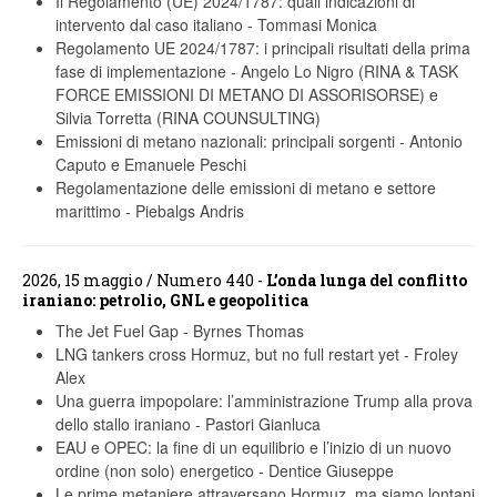
Il Regolamento (UE) 2024/1787: quali indicazioni di
intervento dal caso italiano
-
Tommasi Monica
Regolamento UE 2024/1787: i principali risultati della prima
fase di implementazione
-
Angelo Lo Nigro (RINA & TASK
FORCE EMISSIONI DI METANO DI ASSORISORSE) e
Silvia Torretta (RINA COUNSULTING)
Emissioni di metano nazionali: principali sorgenti
-
Antonio
Caputo e Emanuele Peschi
Regolamentazione delle emissioni di metano e settore
marittimo
-
Piebalgs Andris
2026, 15 maggio / Numero 440 -
L’onda lunga del conflitto
iraniano: petrolio, GNL e geopolitica
The Jet Fuel Gap
-
Byrnes Thomas
LNG tankers cross Hormuz, but no full restart yet
-
Froley
Alex
Una guerra impopolare: l’amministrazione Trump alla prova
dello stallo iraniano
-
Pastori Gianluca
EAU e OPEC: la fine di un equilibrio e l’inizio di un nuovo
ordine (non solo) energetico
-
Dentice Giuseppe
Le prime metaniere attraversano Hormuz, ma siamo lontani