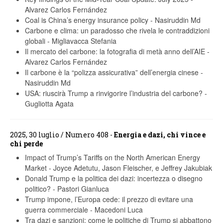
Alvarez Carlos Fernández
Coal is China’s energy insurance policy
-
Nasiruddin Md
Carbone e clima: un paradosso che rivela le contraddizioni
globali
-
Migliavacca Stefania
Il mercato del carbone: la fotografia di metà anno dell’AIE
-
Alvarez Carlos Fernández
Il carbone è la “polizza assicurativa” dell’energia cinese
-
Nasiruddin Md
USA: riuscirà Trump a rinvigorire l’industria del carbone?
-
Gugliotta Agata
2025, 30 luglio / Numero 408 -
Energia e dazi, chi vince e
chi perde
Impact of Trump’s Tariffs on the North American Energy
Market
-
Joyce Adetutu, Jason Fleischer, e Jeffrey Jakubiak
Donald Trump e la politica dei dazi: incertezza o disegno
politico?
-
Pastori Gianluca
Trump impone, l’Europa cede: il prezzo di evitare una
guerra commerciale
-
Macedoni Luca
Tra dazi e sanzioni: come le politiche di Trump si abbattono