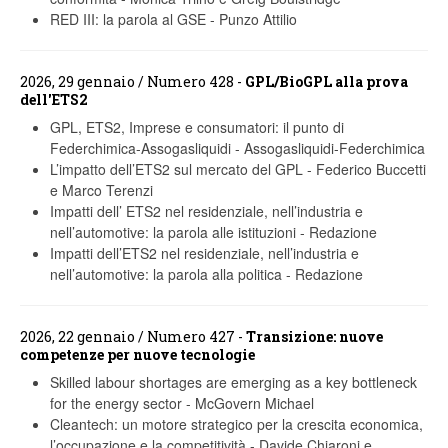
RED III: la parola al GSE
-
Punzo Attilio
2026, 29 gennaio / Numero 428 -
GPL/BioGPL alla prova
dell'ETS2
GPL, ETS2, Imprese e consumatori: il punto di
Federchimica-Assogasliquidi
-
Assogasliquidi-Federchimica
L’impatto dell’ETS2 sul mercato del GPL
-
Federico Buccetti
e Marco Terenzi
Impatti dell’ ETS2 nel residenziale, nell’industria e
nell’automotive: la parola alle istituzioni
-
Redazione
Impatti dell’ETS2 nel residenziale, nell’industria e
nell’automotive: la parola alla politica
-
Redazione
2026, 22 gennaio / Numero 427 -
Transizione: nuove
competenze per nuove tecnologie
Skilled labour shortages are emerging as a key bottleneck
for the energy sector
-
McGovern Michael
Cleantech: un motore strategico per la crescita economica,
l’occupazione e la competitività
-
Davide Chiaroni e