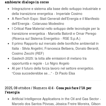
ambiente: dialogo in corso
Integrazione e sistema alla base dello sviluppo industriale e
della transizione energetica
-
Imperiale Cosimo
A RemTech Expo: Stati Generali dell’Energia e il Manifesto
dell’Energia
-
Colarusso Modestino
I Critical Raw Material nello sviluppo delle tecnologie per la
transizione energetica
-
Marcella Balordi e Omar Perego
(Ricerca sul Sistema Energetico - RSE S.p.A.)
Il primo Rapporto sul mercato delle bonifiche ambientali in
Italia
-
Silvia Angelini, Francesca Bellaera, Donato Berardi,
Cosimo Zecchi (REF)
Gastech 2025: la lotta alle emissioni di metano tra
opportunità e regole
-
Lo Nigro Angelo
AI per il futuro della forza lavoro nel settore energetico.
“Cosa succederebbe se…”
-
Di Paolo Elsa
2025, 08 ottobre / Numero 414 -
Cosa può fare l'IA per
l'energia
Artificial Intelligence Applications in the Oil and Gas Sector
-
Marcelo dos Santos Póvoas, Jéssica Freire Moreira, Gilson