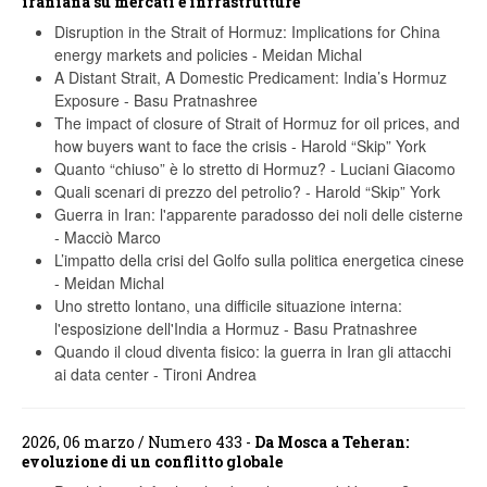
iraniana su mercati e infrastrutture
Disruption in the Strait of Hormuz: Implications for China
energy markets and policies
-
Meidan Michal
A Distant Strait, A Domestic Predicament: India’s Hormuz
Exposure
-
Basu Pratnashree
The impact of closure of Strait of Hormuz for oil prices, and
how buyers want to face the crisis
-
Harold “Skip” York
Quanto “chiuso” è lo stretto di Hormuz?
-
Luciani Giacomo
Quali scenari di prezzo del petrolio?
-
Harold “Skip” York
Guerra in Iran: l'apparente paradosso dei noli delle cisterne
-
Macciò Marco
L’impatto della crisi del Golfo sulla politica energetica cinese
-
Meidan Michal
Uno stretto lontano, una difficile situazione interna:
l'esposizione dell'India a Hormuz
-
Basu Pratnashree
Quando il cloud diventa fisico: la guerra in Iran gli attacchi
ai data center
-
Tironi Andrea
2026, 06 marzo / Numero 433 -
Da Mosca a Teheran:
evoluzione di un conflitto globale