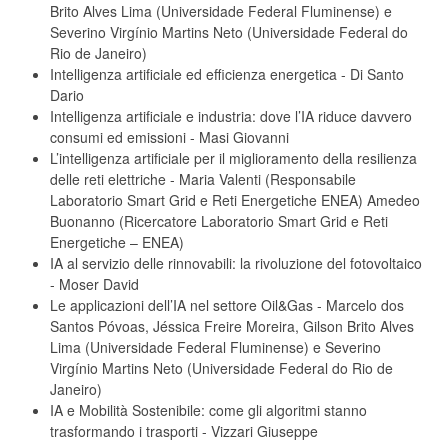
Brito Alves Lima (Universidade Federal Fluminense) e
Severino Virgínio Martins Neto (Universidade Federal do
Rio de Janeiro)
Intelligenza artificiale ed efficienza energetica
-
Di Santo
Dario
Intelligenza artificiale e industria: dove l’IA riduce davvero
consumi ed emissioni
-
Masi Giovanni
L’intelligenza artificiale per il miglioramento della resilienza
delle reti elettriche
-
Maria Valenti (Responsabile
Laboratorio Smart Grid e Reti Energetiche ENEA) Amedeo
Buonanno (Ricercatore Laboratorio Smart Grid e Reti
Energetiche – ENEA)
IA al servizio delle rinnovabili: la rivoluzione del fotovoltaico
-
Moser David
Le applicazioni dell’IA nel settore Oil&Gas
-
Marcelo dos
Santos Póvoas, Jéssica Freire Moreira, Gilson Brito Alves
Lima (Universidade Federal Fluminense) e Severino
Virgínio Martins Neto (Universidade Federal do Rio de
Janeiro)
IA e Mobilità Sostenibile: come gli algoritmi stanno
trasformando i trasporti
-
Vizzari Giuseppe