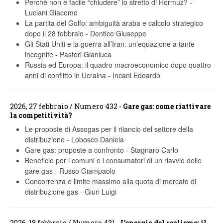
Perché non è facile “chiudere” lo stretto di Hormuz?
-
Luciani Giacomo
La partita del Golfo: ambiguità araba e calcolo strategico
dopo il 28 febbraio
-
Dentice Giuseppe
Gli Stati Uniti e la guerra all’Iran: un’equazione a tante
incognite
-
Pastori Gianluca
Russia ed Europa: il quadro macroeconomico dopo quattro
anni di conflitto in Ucraina
-
Incani Edoardo
2026, 27 febbraio / Numero 432 -
Gare gas: come riattivare
la competitività?
Le proposte di Assogas per il rilancio del settore della
distribuzione
-
Lobosco Daniela
Gare gas: proposte a confronto
-
Stagnaro Carlo
Beneficio per i comuni e i consumatori di un riavvio delle
gare gas
-
Russo Giampaolo
Concorrenza e limite massimo alla quota di mercato di
distribuzione gas
-
Giuri Luigi
2026, 18 febbraio / Numero 431 -
L’energia del realismo: il