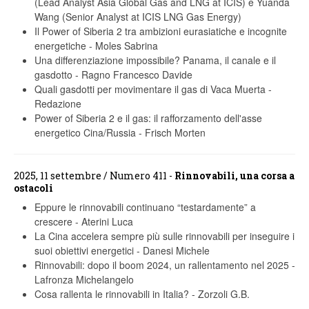
(Lead Analyst Asia Global Gas and LNG at ICIS) e Yuanda
Wang (Senior Analyst at ICIS LNG Gas Energy)
Il Power of Siberia 2 tra ambizioni eurasiatiche e incognite
energetiche
-
Moles Sabrina
Una differenziazione impossibile? Panama, il canale e il
gasdotto
-
Ragno Francesco Davide
Quali gasdotti per movimentare il gas di Vaca Muerta
-
Redazione
Power of Siberia 2 e il gas: il rafforzamento dell'asse
energetico Cina/Russia
-
Frisch Morten
2025, 11 settembre / Numero 411 -
Rinnovabili, una corsa a
ostacoli
Eppure le rinnovabili continuano “testardamente” a
crescere
-
Aterini Luca
La Cina accelera sempre più sulle rinnovabili per inseguire i
suoi obiettivi energetici
-
Danesi Michele
Rinnovabili: dopo il boom 2024, un rallentamento nel 2025
-
Lafronza Michelangelo
Cosa rallenta le rinnovabili in Italia?
-
Zorzoli G.B.