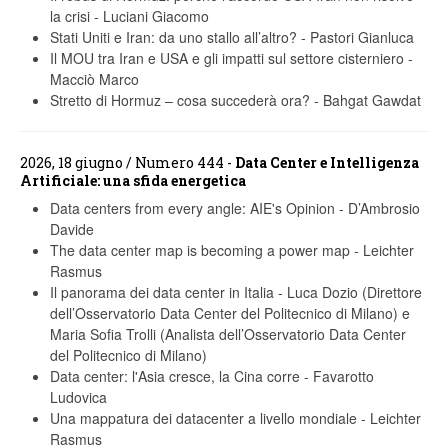
la crisi
-
Luciani Giacomo
Stati Uniti e Iran: da uno stallo all’altro?
-
Pastori Gianluca
Il MOU tra Iran e USA e gli impatti sul settore cisterniero
-
Macciò Marco
Stretto di Hormuz – cosa succederà ora?
-
Bahgat Gawdat
2026, 18 giugno / Numero 444 -
Data Center e Intelligenza
Artificiale: una sfida energetica
Data centers from every angle: AIE's Opinion
-
D’Ambrosio
Davide
The data center map is becoming a power map
-
Leichter
Rasmus
Il panorama dei data center in Italia
-
Luca Dozio (Direttore
dell’Osservatorio Data Center del Politecnico di Milano) e
Maria Sofia Trolli (Analista dell’Osservatorio Data Center
del Politecnico di Milano)
Data center: l'Asia cresce, la Cina corre
-
Favarotto
Ludovica
Una mappatura dei datacenter a livello mondiale
-
Leichter
Rasmus