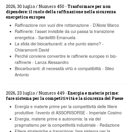
2026, 30 luglio / Numero 450 -
Trasformare per non
dipendere: il ruolo della raffinazione nella sicurezza
energetica europea
Raffinazione non vuol dire rottamazione
-
D’Aloisi Marco
Raffinerie: l’asset invisibile da cui passa la transizione
energetica
-
Sardellitti Emanuela
La sfida dei biocarburanti: a che punto siamo?
-
Chiaramonti David
Perché conviene convertire le raffinerie europee in bio-
raffinerie
-
Lanza Alessandro
Biocarburanti: di necessità virtù e compatibilità
-
Sileo
Antonio
2026, 23 luglio / Numero 449 -
Energia e materie prime:
fare sistema per la competitività e la sicurezza del Paese
Energia e materie prime per la competitività delle filiere
produttive: l’evento di ASSORISORSE
-
Imperiale Cosimo
Energia, materie prime e autonomia: la via del
pragmatismo per la competitività industriale
-
Redazione
Filiere strategiche e transizione: fare sistema per la