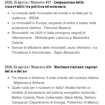
2026, 15 aprile / Numero 437 -
L’espansione delle
rinnovabili tra politica ed economia
La crescita delle rinnovabili nel mondo e la sfida per la
resilienza
-
IRENA
Le rinnovabili in Europa: sorpasso di eolico e solare nella
produzione elettrica
-
Petrovich Beatrice
Rinnovabili: nel 2025 in Italia emergono segnali di
rallentamento
-
Michelangelo Lafronza e Alessandra
Catania
Scenari di diffusione delle rinnovabili: cauto ottimismo, ma
l’Occidente è frammentato
-
Sapio Alessandro
2026, 02 aprile / Numero 436 -
Nucleare italiano: ragioni
del si e del no
Tra visione e divisione: il nodo irrisolto del nucleare italiano
-
Migliavacca Stefania
Quale ruolo per il nucleare in Italia? Analisi tramite un
modello di simulazione del sistema energetico nazionale
-
Matteo Catania, Paolo Colbertaldo, Mario Motta, Stefano
Campanari (Dipartimento di Energia, Politecnico di Milano)