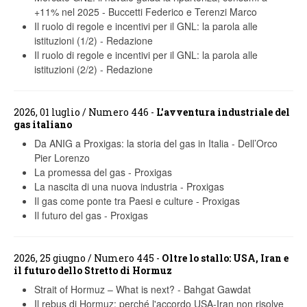
+11% nel 2025
-
Buccetti Federico e Terenzi Marco
Il ruolo di regole e incentivi per il GNL: la parola alle
istituzioni (1/2)
-
Redazione
Il ruolo di regole e incentivi per il GNL: la parola alle
istituzioni (2/2)
-
Redazione
2026, 01 luglio / Numero 446 -
L'avventura industriale del
gas italiano
Da ANIG a Proxigas: la storia del gas in Italia
-
Dell’Orco
Pier Lorenzo
La promessa del gas
-
Proxigas
La nascita di una nuova industria
-
Proxigas
Il gas come ponte tra Paesi e culture
-
Proxigas
Il futuro del gas
-
Proxigas
2026, 25 giugno / Numero 445 -
Oltre lo stallo: USA, Iran e
il futuro dello Stretto di Hormuz
Strait of Hormuz – What is next?
-
Bahgat Gawdat
Il rebus di Hormuz: perché l'accordo USA-Iran non risolve