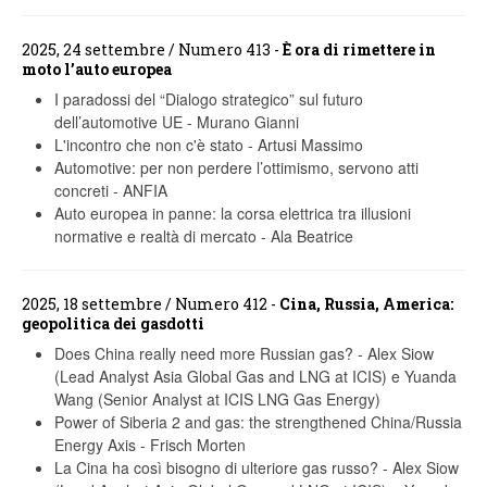
2025, 24 settembre / Numero 413 -
È ora di rimettere in
moto l’auto europea
I paradossi del “Dialogo strategico” sul futuro
dell’automotive UE
-
Murano Gianni
L'incontro che non c'è stato
-
Artusi Massimo
Automotive: per non perdere l’ottimismo, servono atti
concreti
-
ANFIA
Auto europea in panne: la corsa elettrica tra illusioni
normative e realtà di mercato
-
Ala Beatrice
2025, 18 settembre / Numero 412 -
Cina, Russia, America:
geopolitica dei gasdotti
Does China really need more Russian gas?
-
Alex Siow
(Lead Analyst Asia Global Gas and LNG at ICIS) e Yuanda
Wang (Senior Analyst at ICIS LNG Gas Energy)
Power of Siberia 2 and gas: the strengthened China/Russia
Energy Axis
-
Frisch Morten
La Cina ha così bisogno di ulteriore gas russo?
-
Alex Siow