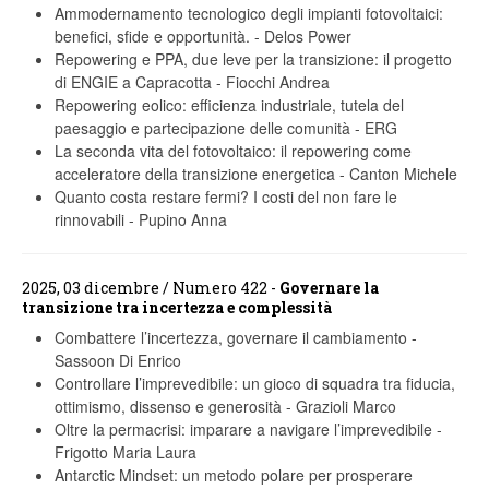
Ammodernamento tecnologico degli impianti fotovoltaici:
benefici, sfide e opportunità.
-
Delos Power
Repowering e PPA, due leve per la transizione: il progetto
di ENGIE a Capracotta
-
Fiocchi Andrea
Repowering eolico: efficienza industriale, tutela del
paesaggio e partecipazione delle comunità
-
ERG
La seconda vita del fotovoltaico: il repowering come
acceleratore della transizione energetica
-
Canton Michele
Quanto costa restare fermi? I costi del non fare le
rinnovabili
-
Pupino Anna
2025, 03 dicembre / Numero 422 -
Governare la
transizione tra incertezza e complessità
Combattere l’incertezza, governare il cambiamento
-
Sassoon Di Enrico
Controllare l’imprevedibile: un gioco di squadra tra fiducia,
ottimismo, dissenso e generosità
-
Grazioli Marco
Oltre la permacrisi: imparare a navigare l’imprevedibile
-
Frigotto Maria Laura
Antarctic Mindset: un metodo polare per prosperare