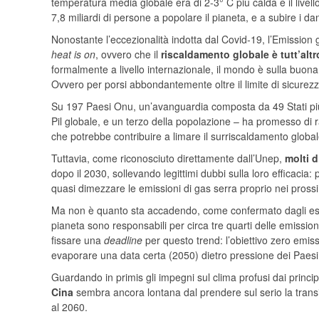
temperatura media globale era di 2-3° C più calda e il livell
7,8 miliardi di persone a popolare il pianeta, e a subire i dan
Nonostante l’eccezionalità indotta dal Covid-19, l’Emission 
heat is on
, ovvero che il
riscaldamento globale è tutt’alt
formalmente a livello internazionale, il mondo è sulla buona 
Ovvero per porsi abbondantemente oltre il limite di sicurezz
Su 197 Paesi Onu, un’avanguardia composta da 49 Stati più 
Pil globale, e un terzo della popolazione – ha promesso di r
che potrebbe contribuire a limare il surriscaldamento globale
Tuttavia, come riconosciuto direttamente dall’Unep,
molti 
dopo il 2030, sollevando legittimi dubbi sulla loro efficacia:
quasi dimezzare le emissioni di gas serra proprio nei prossi
Ma non è quanto sta accadendo, come confermato dagli esi
pianeta sono responsabili per circa tre quarti delle emissio
fissare una
deadline
per questo trend: l’obiettivo zero emiss
evaporare una data certa (2050) dietro pressione dei Paesi pi
Guardando in primis gli impegni sul clima profusi dai principa
Cina
sembra ancora lontana dal prendere sul serio la trans
al 2060.