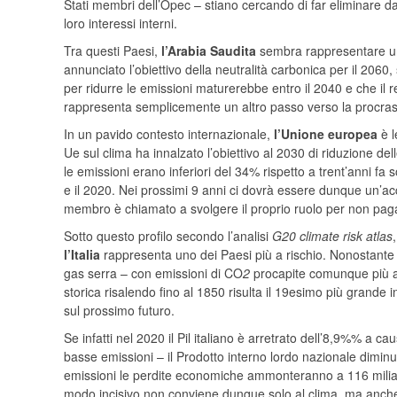
Stati membri dell’Opec – stiano cercando di far eliminare d
loro interessi interni.
Tra questi Paesi,
l’Arabia Saudita
sembra rappresentare un 
annunciato l’obiettivo della neutralità carbonica per il 206
per ridurre le emissioni maturerebbe entro il 2040 e che il 
rappresenta semplicemente un altro passo verso la procras
In un pavido contesto internazionale,
l’Unione europea
è l
Ue sul clima ha innalzato l’obiettivo al 2030 di riduzione de
le emissioni erano inferiori del 34% rispetto a trent’anni f
e il 2020. Nei prossimi 9 anni ci dovrà essere dunque un’ac
membro è chiamato a svolgere il proprio ruolo per non pagare
Sotto questo profilo secondo l’analisi
G20 climate risk atlas
l’Italia
rappresenta uno dei Paesi più a rischio. Nonostante i
gas serra – con emissioni di CO
2
procapite comunque più alt
storica risalendo fino al 1850 risulta il 19esimo più grand
sul prossimo futuro.
Se infatti nel 2020 il Pil italiano è arretrato dell’8,9%% a 
basse emissioni – il Prodotto interno lordo nazionale diminui
emissioni le perdite economiche ammonteranno a 116 miliardi d
modo incisivo non conviene dunque solo al clima, ma anche 