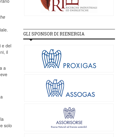
’erano
the
iale.
GLI SPONSOR DI RIENERGIA
 e del
i, il
ma a
deve
 a
la
le solo