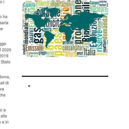
o i
o ha
saria
he
egge
el 2020
 2019
 Stato
 Roma,
li di
iva
nche
io a
 alte
 e in