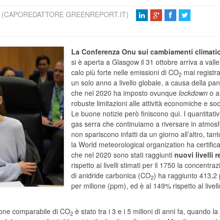
I (CAPOREDATTORE GREENREPORT.IT)
La Conferenza Onu sui cambiamenti climatic
si è aperta a Glasgow il 31 ottobre arriva a valle
calo più forte nelle emissioni di CO
mai registra
2
un solo anno a livello globale, a causa della p
che nel 2020 ha imposto ovunque
lockdown
o a
robuste limitazioni alle attività economiche e soci
Le buone notizie però finiscono qui. I quantitativi
gas serra che continuiamo a riversare in atmos
non spariscono infatti da un giorno all’altro, tan
la World meteorological organization ha certific
che nel 2020 sono stati raggiunti
nuovi livelli 
rispetto ai livelli stimati per il 1750 la concentra
di anidride carbonica (CO
) ha raggiunto 413,2 
2
per milione (ppm), ed è al 149% rispetto al livell
zione comparabile di CO
è stato tra i 3 e i 5 milioni di anni fa, quando la
2