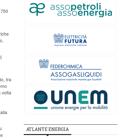
1.750
riche
o,
j
o, tra
remo
 volta
alia
i
ATLANTE ENERGIA
 e