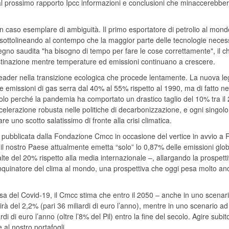
al prossimo rapporto Ipcc informazioni e conclusioni che minaccerebber
caso esemplare di ambiguità. Il primo esportatore di petrolio al mond
0, sottolineando al contempo che la maggior parte delle tecnologie neces
regno saudita "ha bisogno di tempo per fare le cose correttamente", il c
tinazione mentre temperature ed emissioni continuano a crescere.
eader nella transizione ecologica che procede lentamente. La nuova l
lle emissioni di gas serra dal 40% al 55% rispetto al 1990, ma di fatto n
a solo perché la pandemia ha comportato un drastico taglio del 10% tra il
celerazione robusta nelle politiche di decarbonizzazione, e ogni singolo
 uno scotto salatissimo di fronte alla crisi climatica.
, pubblicata dalla Fondazione Cmcc in occasione del vertice in avvio a
l nostro Paese attualmente emetta “solo” lo 0,87% delle emissioni globa
e del 20% rispetto alla media internazionale –, allargando la prospett
e inquinatore del clima al mondo, una prospettiva che oggi pesa molto a
causa del Covid-19, il Cmcc stima che entro il 2050 – anche in uno scenar
rà del 2,2% (pari 36 miliardi di euro l’anno), mentre in uno scenario ad
i euro l’anno (oltre l’8% del Pil) entro la fine del secolo. Agire subito
al nostro portafogli.