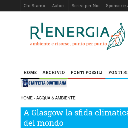
Chi Siamo
.Autori.
Scrivi per Noi
Sponsoriz
HOME
ARCHIVIO
FONTI FOSSILI
FONTI R
HOME
-
ACQUA & AMBIENTE
A Glasgow la sfida climatica
del mondo