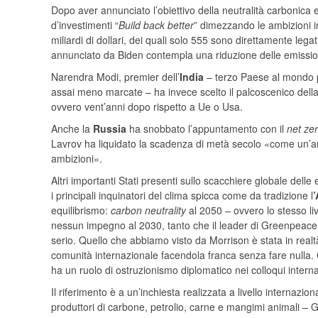
Dopo aver annunciato l’obiettivo della neutralità carbonica e
d’investimenti “
Build back better
” dimezzando le ambizioni ini
miliardi di dollari, dei quali solo 555 sono direttamente legat
annunciato da Biden contempla una riduzione delle emissioni
Narendra Modi, premier dell’
India
– terzo Paese al mondo per
assai meno marcate – ha invece scelto il palcoscenico della C
ovvero vent’anni dopo rispetto a Ue o Usa.
Anche la
Russia
ha snobbato l’appuntamento con il
net ze
Lavrov ha liquidato la scadenza di metà secolo «come un’am
ambizioni».
Altri importanti Stati presenti sullo scacchiere globale del
i principali inquinatori del clima spicca come da tradizione l
’
equilibrismo:
carbon neutrality
al 2050 – ovvero lo stesso li
nessun impegno al 2030, tanto che il leader di Greenpeace Aus
serio. Quello che abbiamo visto da Morrison è stata in realtà 
comunità internazionale facendola franca senza fare nulla. 
ha un ruolo di ostruzionismo diplomatico nei colloqui interna
Il riferimento è a un’inchiesta realizzata a livello internaz
produttori di carbone, petrolio, carne e mangimi animali – 