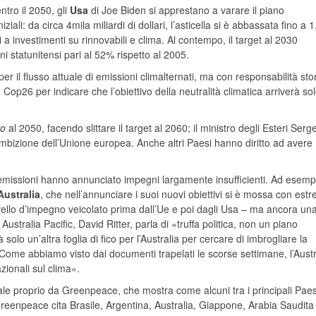
ntro il 2050, gli
Usa
di Joe Biden si apprestano a varare il piano
ziali: da circa 4mila miliardi di dollari, l’asticella si è abbassata fino a 
i a investimenti su rinnovabili e clima. Al contempo, il target al 2030
 statunitensi pari al 52% rispetto al 2005.
 il flusso attuale di emissioni climalternati, ma con responsabilità sto
op26 per indicare che l’obiettivo della neutralità climatica arriverà sol
ro
al 2050, facendo slittare il target al 2060; il ministro degli Esteri Serge
bizione dell’Unione europea. Anche altri Paesi hanno diritto ad avere
le emissioni hanno annunciato impegni largamente insufficienti. Ad esempi
Australia
, che nell’annunciare i suoi nuovi obiettivi si è mossa con est
vello d’impegno veicolato prima dall’Ue e poi dagli Usa – ma ancora una
tralia Pacific, David Ritter, parla di «truffa politica, non un piano
solo un’altra foglia di fico per l’Australia per cercare di imbrogliare la
Come abbiamo visto dai documenti trapelati le scorse settimane, l’Austr
zionali sul clima».
ionale proprio da Greenpeace, che mostra come alcuni tra i principali Paes
Greenpeace cita Brasile, Argentina, Australia, Giappone, Arabia Saudita