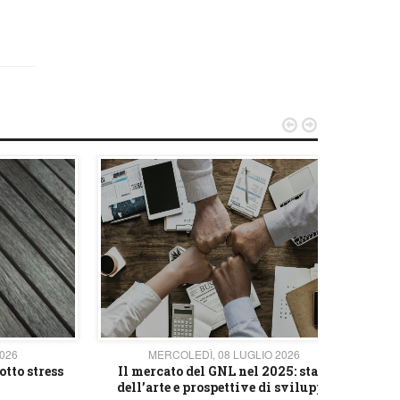


2026
MERCOLEDÌ, 08 LUGLIO 2026
otto stress
Il mercato del GNL nel 2025: stato
L'av
dell’arte e prospettive di sviluppo