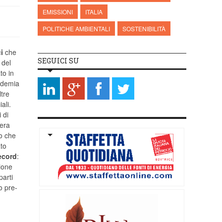
EMISSIONI
ITALIA
POLITICHE AMBIENTALI
SOSTENIBILITÀ
i
che
SEGUICI SU
 del
to in
andemia
ltre
ali.
 di
fera
to che
ato
record
:
zione
parti
o pre-