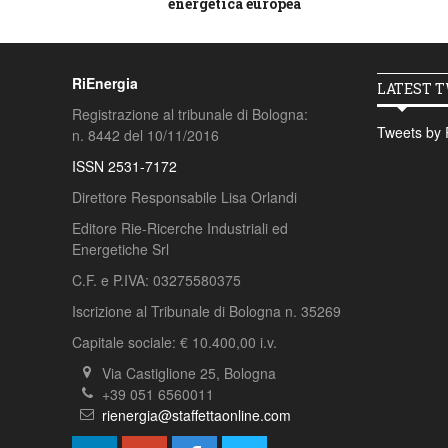
energetica europea
RiEnergia
LATEST 
Registrazione al tribunale di Bologna:
Tweets by 
n. 8442 del 10/11/2016
ISSN 2531-7172
Direttore Responsabile Lisa Orlandi
Editore Rie-Ricerche Industriali ed
Energetiche Srl
C.F. e P.IVA: 03275580375
Iscrizione al Tribunale di Bologna n. 35269
Capitale sociale: € 10.400,00 i.v.
Via Castiglione 25, Bologna
+39 051 6560011
rienergia@staffettaonline.com