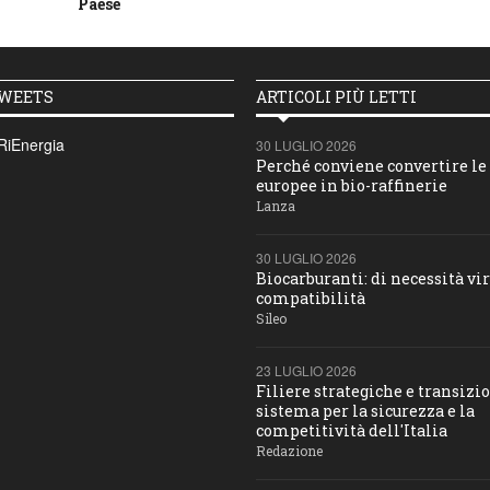
Paese
TWEETS
ARTICOLI PIÙ LETTI
RiEnergia
30 LUGLIO 2026
Perché conviene convertire le 
europee in bio-raffinerie
Lanza
30 LUGLIO 2026
Biocarburanti: di necessità vir
compatibilità
Sileo
23 LUGLIO 2026
Filiere strategiche e transizio
sistema per la sicurezza e la
competitività dell'Italia
Redazione