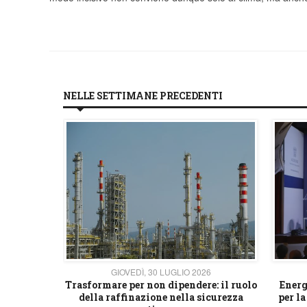
NELLE SETTIMANE PRECEDENTI
26
GIOVEDÌ, 30 LUGLIO 2026
 strategico
Trasformare per non dipendere: il ruolo
Energ
della raffinazione nella sicurezza
per la