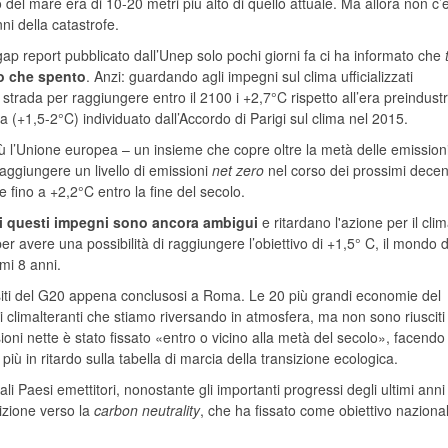
o del mare era di 10-20 metri più alto di quello attuale. Ma allora non c
ni della catastrofe.
gap report pubblicato dall’Unep solo pochi giorni fa ci ha informato che
ro che spento
. Anzi: guardando agli impegni sul clima ufficializzati
strada per raggiungere entro il 2100 i +2,7°C rispetto all’era preindustr
a (+1,5-2°C) individuato dall’Accordo di Parigi sul clima nel 2015.
l’Unione europea – un insieme che copre oltre la metà delle emissioni
aggiungere un livello di emissioni
net zero
nel corso dei prossimi decenn
 fino a +2,2°C entro la fine del secolo.
di questi impegni sono ancora ambigui
e ritardano l'azione per il cli
 per avere una possibilità di raggiungere l’obiettivo di +1,5° C, il mondo 
mi 8 anni.
ti del G20 appena conclusosi a Roma. Le 20 più grandi economie del
ni climalteranti che stiamo riversando in atmosfera, ma non sono riusciti
ioni nette è stato fissato «entro o vicino alla metà del secolo», facendo
ù in ritardo sulla tabella di marcia della transizione ecologica.
li Paesi emettitori, nonostante gli importanti progressi degli ultimi anni 
izione verso la
carbon neutrality
, che ha fissato come obiettivo naziona