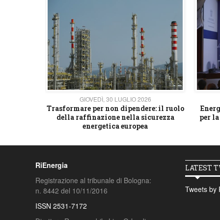
26
GIOVEDÌ, 30 LUGLIO 2026
 strategico
Trasformare per non dipendere: il ruolo
Energ
della raffinazione nella sicurezza
per la
energetica europea
RiEnergia
LATEST 
Registrazione al tribunale di Bologna:
Tweets by 
n. 8442 del 10/11/2016
ISSN 2531-7172