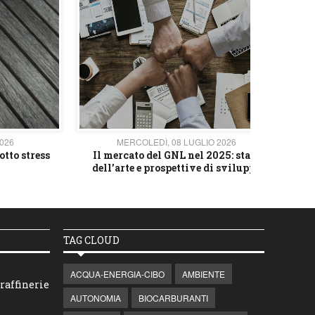
2026
MERCOLEDÌ, 08 LUGLIO 2026
otto stress
Il mercato del GNL nel 2025: stato
L'av
dell’arte e prospettive di sviluppo
TAG CLOUD
ACQUA-ENERGIA-CIBO
AMBIENTE
raffinerie
AUTONOMIA
BIOCARBURANTI