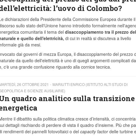
dell’elettricità: l’uovo di Colombo?
Le dichiarazioni della Presidente della Commissione Europea durante il
discorso sullo stato dell'Unione hanno introdotto formalmente nell'agen
energetica comunitaria il tema del
disaccoppiamento tra il prezzo de
naturale e quello dell'elettricità,
di cui in realtà si discuteva a livello
informale già da mesi.
Invocato dai governi di mezza Europa, il disaccoppiamento del prezzo 
naturale da quello dell'elettricità è uno di quegli argomenti complicati da
e, c'è una grande confusione riguardo alla cornice tecnica.
MARTEDÌ, 26 OTTOBRE 2021
MARIUTTI ENRICO (ISTITUTO ALTI STUDI DI
GEOPOLITICA E SCIENZE AUSILIARIE)
Un quadro analitico sulla transizione
energetica
Mentre il dibattito sulla politica climatica cresce d’intensità, ci concentr
sui dettagli rischiando di perdere di vista il quadro d’insieme. Più che pa
di rendimenti dei pannelli fotovoltaici o del
capacity factor
delle turbine 