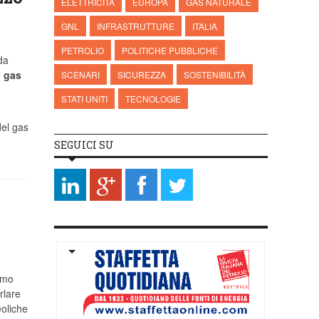
ELETTRICITÀ
EUROPA
GAS NATURALE
GNL
INFRASTRUTTURE
ITALIA
PETROLIO
POLITICHE PUBBLICHE
da
l gas
SCENARI
SICUREZZA
SOSTENIBILITÀ
STATI UNITI
TECNOLOGIE
del gas
SEGUICI SU
iamo
rlare
eoliche