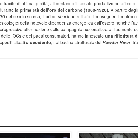
antracite di ottima qualità, alimentando il tessuto produttivo americano
durante la
prima età dell’oro del carbone (1880-1920).
A partire dagl
‘70
del secolo scorso, il primo
shock
petrolifero, i conseguenti contracco
psicologici della notevole dipendenza energetica dall’estero nonché l’av
 progressiva affermazione delle compagnie nazionalizzate, l’aumento de
llo delle IOCs e dei paesi consumatori, hanno innescato
una rifioritura d
epositi situati
a occidente
, nel bacino strutturale del
Powder River
, tra