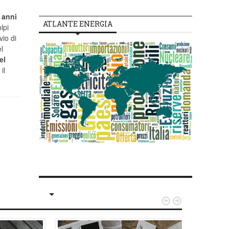
i
anni
ATLANTE ENERGIA
lpi
vio di
l
el
 il

