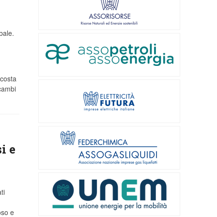
bale.
 costa
scambi
i e
ti
oso e