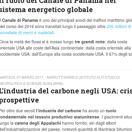
Il ruolo del Canale di Panama nel
sistema energetico globale
Il
Canale di Panama
è uno dei principali snodi del traffico marittimo glo
Nel corso del 2016 sono transitati lungo il passaggio oltre
200 milioni di
tonnellate di merci e materiali
.
Circa la metà dei flussi si è mosso lungo
tre grandi rotte
: dalla costa
orientale USA alle coste dell’Asia continentale; dalla costa orientale alla
occidentale USA; dall’Europa alla costa occidentale USA. Il 67% degli 
MARTEDÌ, 07 MARZO 2017
MARIUTTI ENRICO (ISTITUTO ALTI STUDI DI
GEOPOLITICA E SCIENZE AUSILIARIE)
L'industria del carbone negli USA: cris
prospettive
Per oltre due secoli
l’industria del carbone
ha avuto un
ruolo
fondamentale
nel tessuto produttivo statunitense
. I giacimenti situa
lungo la
catena degli Appalachi
hanno fornito, sin dagli albori
dell’industrializzazione del paese, notevoli quantità di litantrace bitumin