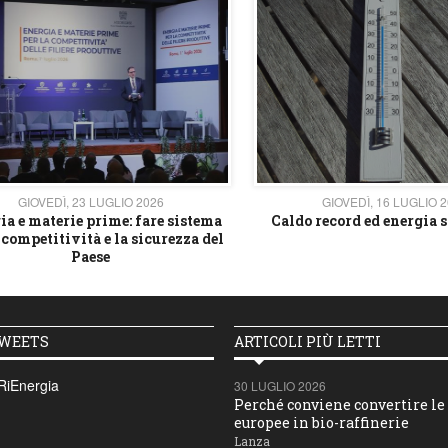
GIOVEDÌ, 23 LUGLIO 2026
GIOVEDÌ, 16 LUGLIO 
ia e materie prime: fare sistema
Caldo record ed energia s
 competitività e la sicurezza del
Paese
TWEETS
ARTICOLI PIÙ LETTI
RiEnergia
30 LUGLIO 2026
Perché conviene convertire le 
europee in bio-raffinerie
Lanza