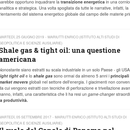
sarebbe opportuno inquadrare la
transizione energetica
in una cornic
analitica e strategica. Una volta spogliata da tutte le narrative, infatti, la
orientamento del sistema energetico globale dal campo delle materie pr
MARTEDÌ, 25 GIUGNO 2019
MARIUTTI ENRICO (ISTITUTO ALTI STUDI DI
GEOPOLITICA E SCIENZE AUSILIARIE)
Shale gas & tight oil: una questione
americana
Nonostante siano estratti su scala industriale in un solo Paese - gli USA -
light tight oil
e lo
shale gas
sono ormai da almeno 5 anni i
principali
market movers
globali nel settore dell'energia. I giacimenti non conven
da cui vengono estratti con tecniche di perforazione e trivellazione ava
hanno, infatti, una caratteristica che li ha resi un
game-changer
straordi
la produttività.
MARTEDÌ, 05 SETTEMBRE 2017
MARIUTTI ENRICO (ISTITUTO ALTI STUDI DI
GEOPOLITICA E SCIENZE AUSILIARIE)