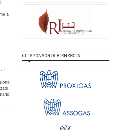
e
ime a
GLI SPONSOR DI RIENERGIA
 il
zionali
nzate
nario: