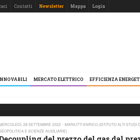
zaci
Contatti
Newsletter
Mappa
Login
INNOVABILI
MERCATO ELETTRICO
EFFICIENZA ENERGE
MERCOLEDÌ, 28 SETTEMBRE 2022
MARIUTTI ENRICO (ISTITUTO ALTI STUDI D
GEOPOLITICA E SCIENZE AUSILIARIE)
Decoupling del prezzo del gas dal pre