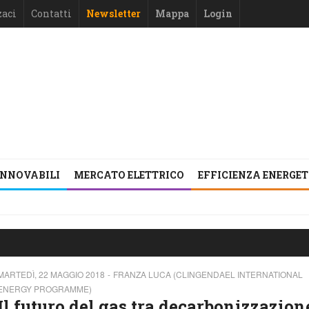
zaci
Contatti
Newsletter
Mappa
Login
INNOVABILI
MERCATO ELETTRICO
EFFICIENZA ENERGE
MARTEDÌ, 22 MAGGIO 2018
FRANZA LUCA (CLINGENDAEL INTERNATIONAL
ENERGY PROGRAMME)
Il futuro del gas tra decarbonizzazion