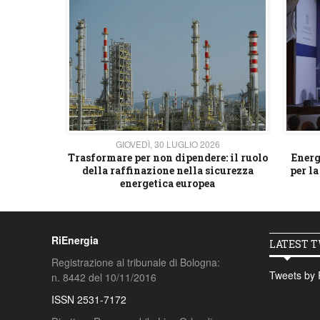
26
GIOVEDÌ, 30 LUGLIO 2026
 strategico
Trasformare per non dipendere: il ruolo
Energ
della raffinazione nella sicurezza
per la
energetica europea
RiEnergia
LATEST 
Registrazione al tribunale di Bologna:
Tweets by 
n. 8442 del 10/11/2016
ISSN 2531-7172