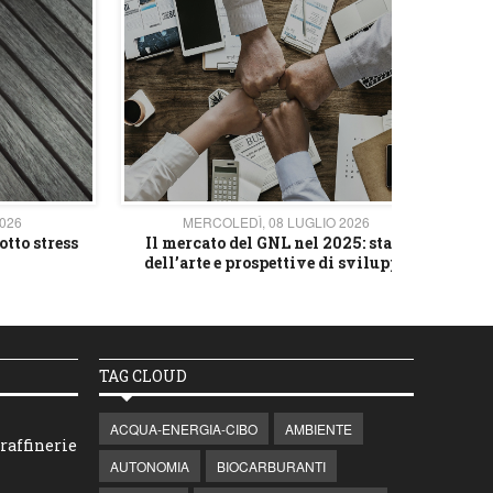
2026
MERCOLEDÌ, 08 LUGLIO 2026
otto stress
Il mercato del GNL nel 2025: stato
L'av
dell’arte e prospettive di sviluppo
TAG CLOUD
ACQUA-ENERGIA-CIBO
AMBIENTE
raffinerie
AUTONOMIA
BIOCARBURANTI