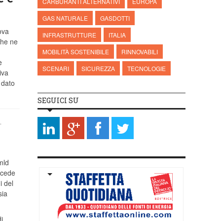
CARBURANTI ALTERNATIVI
EUROPA
GAS NATURALE
GASDOTTI
ova
INFRASTRUTTURE
ITALIA
che ne
MOBILITÀ SOSTENIBILE
RINNOVABILI
è
SCENARI
SICUREZZA
TECNOLOGIE
iva
 dato
SEGUICI SU
L
mld
ocede
i del
sia
i