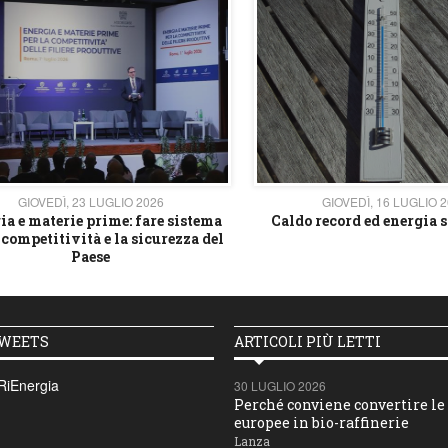
GIOVEDÌ, 23 LUGLIO 2026
GIOVEDÌ, 16 LUGLIO 
ia e materie prime: fare sistema
Caldo record ed energia s
 competitività e la sicurezza del
Paese
TWEETS
ARTICOLI PIÙ LETTI
RiEnergia
30 LUGLIO 2026
Perché conviene convertire le 
europee in bio-raffinerie
Lanza