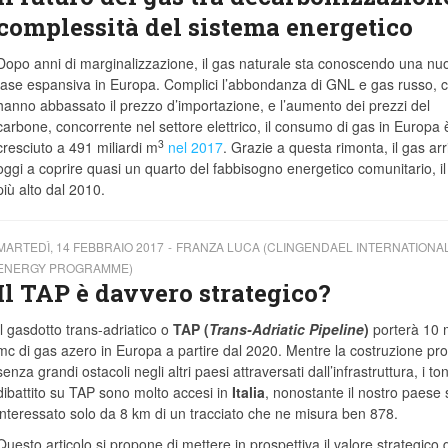
complessità del sistema energetico
Dopo anni di marginalizzazione, il gas naturale sta conoscendo una nu
fase espansiva in Europa. Complici l’abbondanza di GNL e gas russo, 
hanno abbassato il prezzo d’importazione, e l’aumento dei prezzi del
carbone, concorrente nel settore elettrico, il consumo di gas in Europa 
3
cresciuto a 491 miliardi m
nel 2017
. Grazie a questa rimonta, il gas arr
oggi a coprire quasi un quarto del fabbisogno energetico comunitario, il
più alto dal 2010.
MARTEDÌ, 14 FEBBRAIO 2017
FRANZA LUCA (CLINGENDAEL INTERNATIONA
ENERGY PROGRAMME)
Il TAP è davvero strategico?
Il gasdotto trans-adriatico o
TAP (
Trans-Adriatic Pipeline
)
porterà 10 
mc di gas azero in Europa a partire dal 2020. Mentre la costruzione pr
senza grandi ostacoli negli altri paesi attraversati dall’infrastruttura, i ton
dibattito su TAP sono molto accesi in
Italia
, nonostante il nostro paese 
interessato solo da 8 km di un tracciato che ne misura ben 878.
Questo articolo si propone di mettere in prospettiva il valore strategico d