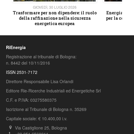
GIOVEDÌ, 30 LUGLIO 2026
GIOVE
ico
Trasformare per non dipendere: il ruolo
Energia e mat
della raffinazione nella sicurezza
per la compet
energetica europea
RiEnergia
Registrazione al tribunale di Bologna:
n. 8442 del 10/11/2016
ISSN 2531-7172
Direttore Responsabile Lisa Orlandi
Editore Rie-Ricerche Industriali ed Energetiche Srl
C.F. e P.IVA: 03275580375
Iscrizione al Tribunale di Bologna n. 35269
Capitale sociale: € 10.400,00 i.v.
Via Castiglione 25, Bologna