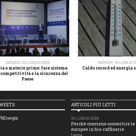
GIOVEDÌ, 23 LUGLIO 2026
GIOVEDÌ, 16 LUGLIO 
ia e materie prime: fare sistema
Caldo record ed energia s
 competitività e la sicurezza del
Paese
TWEETS
ARTICOLI PIÙ LETTI
RiEnergia
30 LUGLIO 2026
Perché conviene convertire le 
europee in bio-raffinerie
Lanza