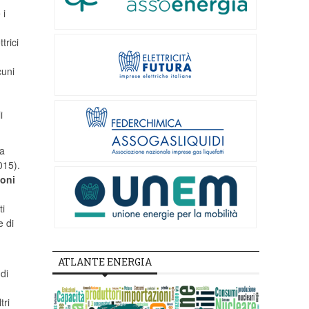
 i
trici
cuni
i
la
015).
oni
ti
e di
ATLANTE ENERGIA
di
tri