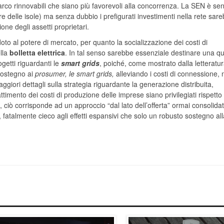
 parco rinnovabili che siano più favorevoli alla concorrenza. La SEN è sen
e delle isole) ma senza dubbio i prefigurati investimenti nella rete sar
amentazione degli assetti proprietari.
doto al potere di mercato, per quanto la socializzazione dei costi di
ella
bolletta elettrica
. In tal senso sarebbe essenziale destinare una q
ogetti riguardanti le
smart grids
, poiché, come mostrato dalla letteratu
 sostegno ai
prosumer, le smart grids,
alleviando i costi di connessione, 
giori dettagli sulla strategia riguardante la generazione distribuita,
timento dei costi di produzione delle imprese siano privilegiati rispetto 
 ciò corrisponde ad un approccio “dal lato dell’offerta” ormai consolida
 fatalmente cieco agli effetti espansivi che solo un robusto sostegno all