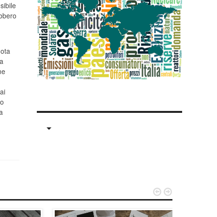
sibile
ebbero
uota
ra
ne
ai
to
a

