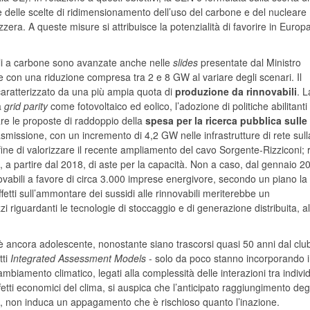
se delle scelte di ridimensionamento dell’uso del carbone e del nucleare
era. A queste misure si attribuisce la potenzialità di favorire in Europ
li a carbone sono avanzate anche nelle
slides
presentate dal Ministro
 con una riduzione compresa tra 2 e 8 GW al variare degli scenari. Il
caratterizzato da una più ampia quota di
produzione da rinnovabili
. L
a
grid parity
come fotovoltaico ed eolico, l’adozione di politiche abilitanti 
etare le proposte di raddoppio della
spesa per la ricerca pubblica sulle
trasmissione, con un incremento di 4,2 GW nelle infrastrutture di rete sull
 fine di valorizzare il recente ampliamento del cavo Sorgente-Rizziconi; 
ncio, a partire dal 2018, di aste per la capacità. Non a caso, dal gennaio 2
novabili a favore di circa 3.000 imprese energivore, secondo un piano la 
fetti sull’ammontare dei sussidi alle rinnovabili meriterebbe un
zi riguardanti le tecnologie di stoccaggio e di generazione distribuita, 
 è ancora adolescente, nonostante siano trascorsi quasi 50 anni dal club
tti
Integrated Assessment Models
- solo da poco stanno incorporando 
biamento climatico, legati alla complessità delle interazioni tra individ
fetti economici del clima, si auspica che l’anticipato raggiungimento degl
ro, non induca un appagamento che è rischioso quanto l’inazione.