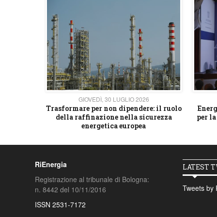
26
GIOVEDÌ, 30 LUGLIO 2026
 strategico
Trasformare per non dipendere: il ruolo
Energ
della raffinazione nella sicurezza
per la
energetica europea
RiEnergia
LATEST 
Registrazione al tribunale di Bologna:
Tweets by 
n. 8442 del 10/11/2016
ISSN 2531-7172