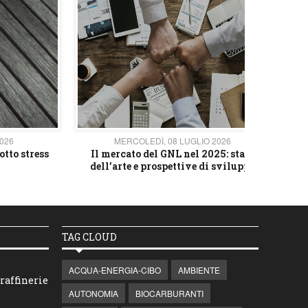
2026
MERCOLEDÌ, 08 LUGLIO 2026
otto stress
Il mercato del GNL nel 2025: stato
L'av
dell’arte e prospettive di sviluppo
TAG CLOUD
ACQUA-ENERGIA-CIBO
AMBIENTE
raffinerie
AUTONOMIA
BIOCARBURANTI