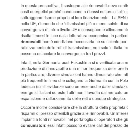
In questa prospettiva, il sostegno alle rinnovabili deve cont
costi energetici perché conducono a ribassi nei prezzi all’
sottraggono risorse proprio al loro finanziamento. La SEN se
nella UE, ritenendo che “dismissioni più o meno spinte di c
convergenza di mix a livello UE e conseguente allineamento de
risultati messi in luce dalla letteratura economica. In parti
rinnovabili
non è condizione necessaria né sufficiente per l
rafforzamento delle reti di trasmissione, non solo in Italia ma
possono ostacolare la convergenza tra i prezzi.
Infatti, nella Germania post-Fukushima si è verificata una m
produzione di rinnovabili e una minor frequenza delle ore in
In particolare, diverse simulazioni hanno dimostrato che, al
più frequenti le linee che collegano la Germania con la Polon
tedesca (simili evidenze sono emerse anche dalle simulazioni
energetici italiani ed esteri altrimenti favorita dal mercato u
espansione e rafforzamento delle reti è dunque strategico.
Occorre inoltre considerare che la struttura della proprietà d
risparmi di prezzo ottenibili grazie alle rinnovabili. Un’inter
impianti a fonti rinnovabili nel portafoglio di operatori che 
consumatori
: essi infatti possono evitare cali del prezzo de