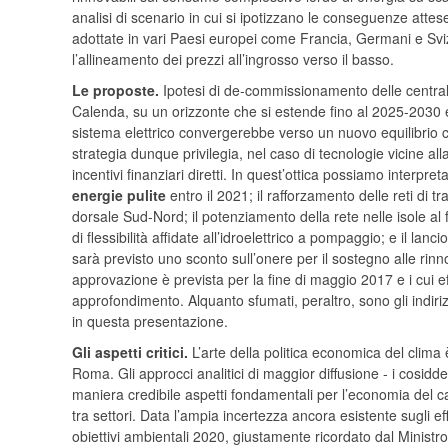
analisi di scenario in cui si ipotizzano le conseguenze atte
adottate in vari Paesi europei come Francia, Germani e Svizz
l’allineamento dei prezzi all’ingrosso verso il basso.
Le proposte.
Ipotesi di de-commissionamento delle centra
Calenda, su un orizzonte che si estende fino al 2025-2030 e
sistema elettrico convergerebbe verso un nuovo equilibrio 
strategia dunque privilegia, nel caso di tecnologie vicine all
incentivi finanziari diretti. In quest’ottica possiamo interpr
energie pulite
entro il 2021; il rafforzamento delle reti di 
dorsale Sud-Nord; il potenziamento della rete nelle isole al
di flessibilità affidate all’idroelettrico a pompaggio; e il la
sarà previsto uno sconto sull’onere per il sostegno alle rin
approvazione è prevista per la fine di maggio 2017 e i cui ef
approfondimento. Alquanto sfumati, peraltro, sono gli indiriz
in questa presentazione.
Gli aspetti critici.
L’arte della politica economica del clima
Roma. Gli approcci analitici di maggior diffusione - i cosidde
maniera credibile aspetti fondamentali per l’economia del cam
tra settori. Data l’ampia incertezza ancora esistente sugli ef
obiettivi ambientali 2020, giustamente ricordato dal Minist