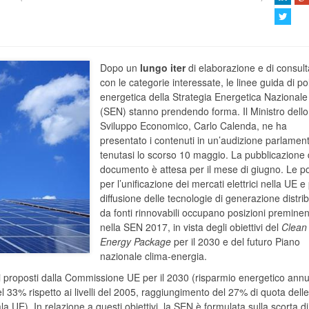
Dopo un
lungo iter
di elaborazione e di consult
con le categorie interessate, le linee guida di pol
energetica della Strategia Energetica Nazionale
(SEN) stanno prendendo forma. Il Ministro dello
Sviluppo Economico, Carlo Calenda, ne ha
presentato i contenuti in un’audizione parlamen
tenutasi lo scorso 10 maggio. La pubblicazione 
documento è attesa per il mese di giugno. Le po
per l’unificazione dei mercati elettrici nella UE e
diffusione delle tecnologie di generazione distrib
da fonti rinnovabili occupano posizioni preminen
nella SEN 2017, in vista degli obiettivi del
Clean
Energy Package
per il 2030 e del futuro Piano
nazionale clima-energia.
i proposti dalla Commissione UE per il 2030 (risparmio energetico ann
l 33% rispetto ai livelli del 2005, raggiungimento del 27% di quota delle
 UE). In relazione a questi obiettivi, la SEN è formulata sulla scorta di