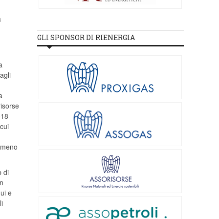
a
GLI SPONSOR DI RIENERGIA
a
agli
a
risorse
018
cui
almeno
 di
in
ui e
i