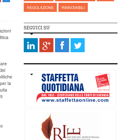
REGOLAZIONE
RINNOVABILI
SEGUICI SU
azioni
itica
tare
del
litiche
 per la
uita
ti
uo