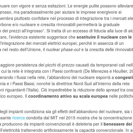
inuare con vigore e senza esitazioni. Le energie pulite possono alleviare
ingrosso, ma paradossalmente per aiutare le imprese energivore si
mbra piuttosto confidare nel processo di integrazione tra i mercati elet
arbone e/o nucleare e crescita rinnovabili permetterà la graduale
i prezzi all’ingrosso”. Si tratta di un eccesso di fiducia alla luce di al
colare, l’evidenza esistente suggerisce che
sostituire il nucleare con le
’integrazione dei mercati elettrici europei, perché in assenza di un
 nel resto dell’Unione, il
nuclear phase-out
e la crescita delle rinnovabil
aggiore persistenza dei picchi di prezzo causati da temporanei cali nel
 cui la rete è integrata con i Paesi confinanti (De Menezes e Houllier, 2
terando i flussi nella rete, l’abbandono del nucleare esporrà a
congesti
ia e i Paesi Bassi, nonché la direttrice Nord-Sud all’interno della rete
 riguardanti l’Italia). Ciò impedirebbe la riduzione dello
spread
tra cos
nico europeo. Il
coordinamento attivo su scala europea
nelle politich
egli impianti condiziona sia gli effetti dell’abbandono del nucleare, sia i
essante
ricerca
condotta dal MIT nel 2015 mostra che la concentrazione 
già producono da impianti convenzionali è deleteria per il
benessere dei
ll’elettricità trattenendo artificiosamente la capacità convenzionale. In al