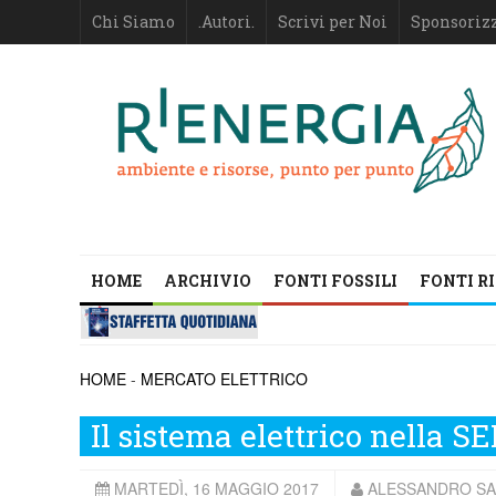
Chi Siamo
.Autori.
Scrivi per Noi
Sponsoriz
HOME
ARCHIVIO
FONTI FOSSILI
FONTI R
HOME
-
MERCATO ELETTRICO
Il sistema elettrico nella SEN
MARTEDÌ, 16 MAGGIO 2017
ALESSANDRO SAP