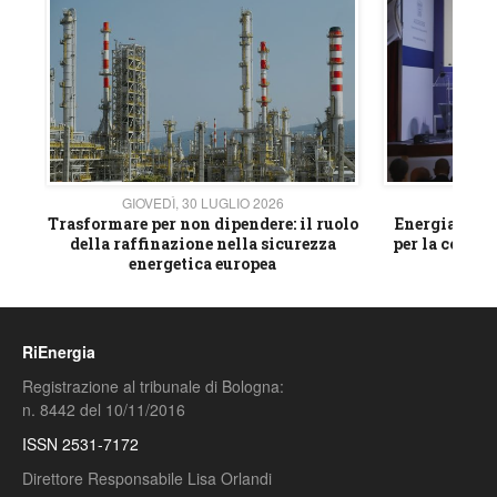
GIOVEDÌ, 30 LUGLIO 2026
GIOVE
ico
Trasformare per non dipendere: il ruolo
Energia e mat
della raffinazione nella sicurezza
per la compet
energetica europea
RiEnergia
Registrazione al tribunale di Bologna:
n. 8442 del 10/11/2016
ISSN 2531-7172
Direttore Responsabile Lisa Orlandi