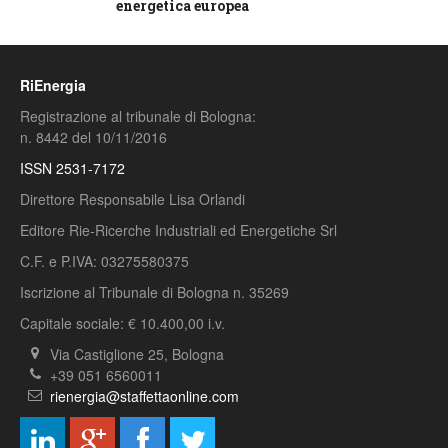
energetica europea
RiEnergia
Registrazione al tribunale di Bologna:
n. 8442 del 10/11/2016
ISSN 2531-7172
Direttore Responsabile Lisa Orlandi
Editore Rie-Ricerche Industriali ed Energetiche Srl
C.F. e P.IVA: 03275580375
Iscrizione al Tribunale di Bologna n. 35269
Capitale sociale: € 10.400,00 i.v.
Via Castiglione 25, Bologna
+39 051 6560011
rienergia@staffettaonline.com