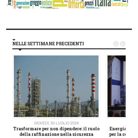
NELLE SETTIMANE PRECEDENTI


GIOVEDÌ, 30 LUGLIO 2026
GIOVE
ico
Trasformare per non dipendere: il ruolo
Energia e mat
della raffinazione nella sicurezza
per la compet