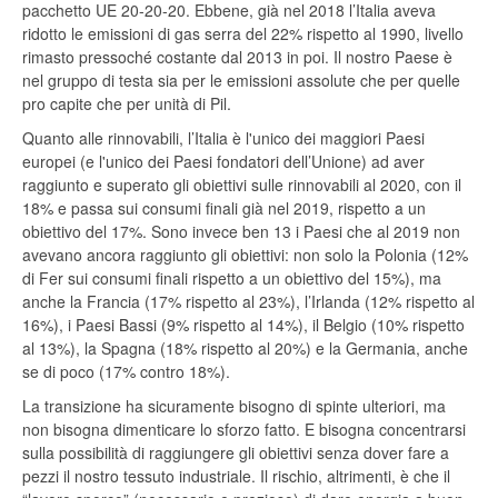
pacchetto UE 20-20-20. Ebbene, già nel 2018 l’Italia aveva
ridotto le emissioni di gas serra del 22% rispetto al 1990, livello
rimasto pressoché costante dal 2013 in poi. Il nostro Paese è
nel gruppo di testa sia per le emissioni assolute che per quelle
pro capite che per unità di Pil.
Quanto alle rinnovabili, l’Italia è l'unico dei maggiori Paesi
europei (e l'unico dei Paesi fondatori dell’Unione) ad aver
raggiunto e superato gli obiettivi sulle rinnovabili al 2020, con il
18% e passa sui consumi finali già nel 2019, rispetto a un
obiettivo del 17%. Sono invece ben 13 i Paesi che al 2019 non
avevano ancora raggiunto gli obiettivi: non solo la Polonia (12%
di Fer sui consumi finali rispetto a un obiettivo del 15%), ma
anche la Francia (17% rispetto al 23%), l’Irlanda (12% rispetto al
16%), i Paesi Bassi (9% rispetto al 14%), il Belgio (10% rispetto
al 13%), la Spagna (18% rispetto al 20%) e la Germania, anche
se di poco (17% contro 18%).
La transizione ha sicuramente bisogno di spinte ulteriori, ma
non bisogna dimenticare lo sforzo fatto. E bisogna concentrarsi
sulla possibilità di raggiungere gli obiettivi senza dover fare a
pezzi il nostro tessuto industriale. Il rischio, altrimenti, è che il