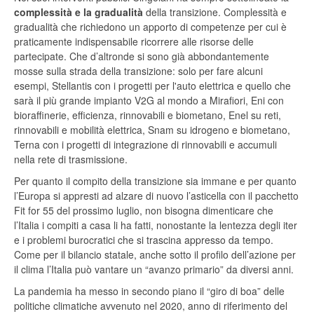
complessità e la gradualità
della transizione. Complessità e
gradualità che richiedono un apporto di competenze per cui è
praticamente indispensabile ricorrere alle risorse delle
partecipate. Che d’altronde si sono già abbondantemente
mosse sulla strada della transizione: solo per fare alcuni
esempi, Stellantis con i progetti per l'auto elettrica e quello che
sarà il più grande impianto V2G al mondo a Mirafiori, Eni con
bioraffinerie, efficienza, rinnovabili e biometano, Enel su reti,
rinnovabili e mobilità elettrica, Snam su idrogeno e biometano,
Terna con i progetti di integrazione di rinnovabili e accumuli
nella rete di trasmissione.
Per quanto il compito della transizione sia immane e per quanto
l’Europa si appresti ad alzare di nuovo l’asticella con il pacchetto
Fit for 55 del prossimo luglio, non bisogna dimenticare che
l’Italia i compiti a casa li ha fatti, nonostante la lentezza degli iter
e i problemi burocratici che si trascina appresso da tempo.
Come per il bilancio statale, anche sotto il profilo dell’azione per
il clima l’Italia può vantare un “avanzo primario” da diversi anni.
La pandemia ha messo in secondo piano il “giro di boa” delle
politiche climatiche avvenuto nel 2020, anno di riferimento del