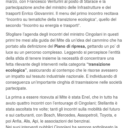
marzo, con Francesco Venturini al posto di Starace e la
partecipazione anche del ministro delle Infrastrutture e dei
trasporti Enrico Giovannini. Il menu del primo incontro recitava
“Incontro su tematiche della transizione ecologica”, quello del
secondo “Incontro su energia e trasporti”.
Sfogliare l’agenda degli incontri del ministro Cingolani in questi
primi tre mesi alla guida del Mite dà un’idea del cammino che ha
portato alla definizione del
Piano di ripresa,
gettando un po’ di
luce su un percorso complesso. Leggendo si percepisce l’entità
della sfida di tenere insieme la necessità di concentrare una
fetta rilevante degli interventi nella categoria
“transizione
ecologica”
, assicurando al contempo che le risorse avessero
un impatto sul tessuto industriale nazionale. E individuando di
conseguenza un’importante cinghia di trasmissione nelle società
partecipate.
La prima a essere ricevuta al Mite è stata Enel, che in tutto ha
avuto quattro incontri con l’entourage di Cingolani; Stellantis è
stata ascoltata tre volte; tanti gli incontri sulla mobilità del futuro
e sui carburanti, con Bosch, Mercedes, Assopetroli, Toyota, e
poi Anfia, Alis, Api, le associazioni dei benzinai.
Nei suoi interventi pubblici Cingolani ha sempre sottolineato la