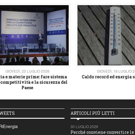
GIOVEDÌ, 23 LUGLIO 2026
GIOVEDÌ, 16 LUGLIO 
ia e materie prime: fare sistema
Caldo record ed energia s
 competitività e la sicurezza del
Paese
TWEETS
ARTICOLI PIÙ LETTI
RiEnergia
30 LUGLIO 2026
Perché conviene convertire le 