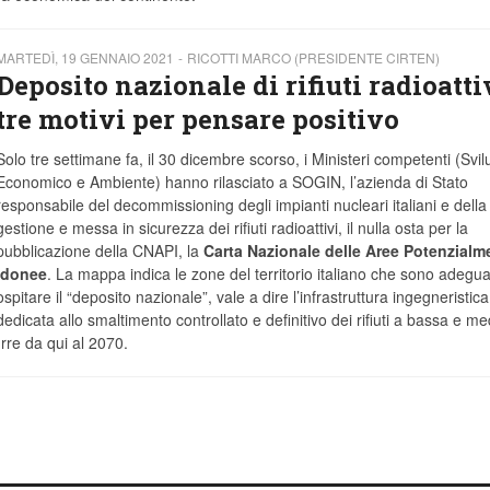
MARTEDÌ, 19 GENNAIO 2021
RICOTTI MARCO (PRESIDENTE CIRTEN)
Deposito nazionale di rifiuti radioattiv
tre motivi per pensare positivo
Solo tre settimane fa, il 30 dicembre scorso, i Ministeri competenti (Svi
Economico e Ambiente) hanno rilasciato a SOGIN, l’azienda di Stato
responsabile del decommissioning degli impianti nucleari italiani e della
gestione e messa in sicurezza dei rifiuti radioattivi, il nulla osta per la
pubblicazione della CNAPI, la
Carta Nazionale delle Aree Potenzialm
Idonee
. La mappa indica le zone del territorio italiano che sono adegu
ospitare il “deposito nazionale”, vale a dire l’infrastruttura ingegneristica
dedicata allo smaltimento controllato e definitivo dei rifiuti a bassa e me
urre da qui al 2070.