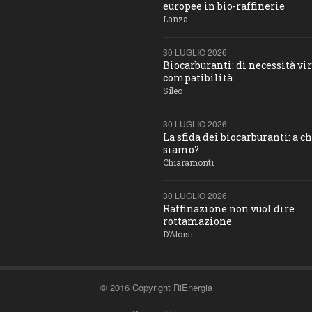
europee in bio-raffinerie
Lanza
30 LUGLIO 2026
Biocarburanti: di necessità vir
compatibilità
Sileo
30 LUGLIO 2026
La sfida dei biocarburanti: a c
siamo?
Chiaramonti
30 LUGLIO 2026
Raffinazione non vuol dire
rottamazione
D’Aloisi
© 2016 Copyright RiEnergia