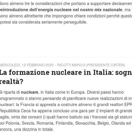
Sono almeno tre le considerazioni che portano a supportare decisamen
reintroduzione dell’energia nucleare nel nostro mix nazionale
, ma 
sono almeno altrettante che impongono chiare condizioni perché quest
ipotesi sia considerata seriamente perseguibile.
MERCOLEDÌ, 12 FEBBRAIO 2025
RICOTTI MARCO (PRESIDENTE CIRTEN)
La formazione nucleare in Italia: sogn
realtà?
Si riparla di
nucleare
, in Italia come in Europa. Diversi paesi hanno
programmato o stanno pensando di pianificare nuove realizzazioni di im
nucleari: la Francia si appresta a costruire almeno 6 grandi reattori EPR
Repubblica Ceca ha appena concluso una gara per 2 impianti di grand
taglia, vinta dai coreani (i quali hanno battuto sia i francesi sia gli statuni
poi Polonia, Svezia, Romania, Finlandia, Slovacchia, Belgio, Olanda ed a
ancora, una dozzina in totale.