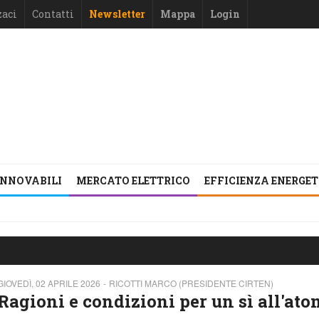
zaci
Contatti
Newsletter
Mappa
Login
INNOVABILI
MERCATO ELETTRICO
EFFICIENZA ENERGE
GIOVEDÌ, 02 APRILE 2026
RICOTTI MARCO (PRESIDENTE CIRTEN)
Ragioni e condizioni per un sì all'at