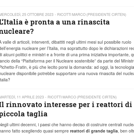
MERCOLEDÌ, 25 OTTOBRE 2023
RICOTTI MARCO (PRESIDENTE CIRTEN)
L‘Italia è pronta a una rinascita
nucleare?
A valle di articoli, interventi, dibattiti negli ultimi mesi sul possibile ruolo
dell’energia nucleare per l’Italia, ma soprattutto dopo le dichiarazioni re
di alcuni politici e ministri e a fronte di una prima iniziativa importante, q
lancio della “Piattaforma per il Nucleare sostenibile” da parte del Minist
Pichetto-Fratin, è più che lecito porsi la domanda: ad oggi, la tecnologi
nucleare disponibile potrebbe supportare una nuova rinascita del nucle
Italia?
MARTEDÌ, 11 APRILE 2023
RICOTTI MARCO (PRESIDENTE CIRTEN)
Il rinnovato interesse per i reattori di
piccola taglia
Negli ultimi decenni, i paesi che hanno deciso di costruire centrali nuclea
hanno fatto scegliendo quasi sempre
reattori di grande taglia
, ben olt