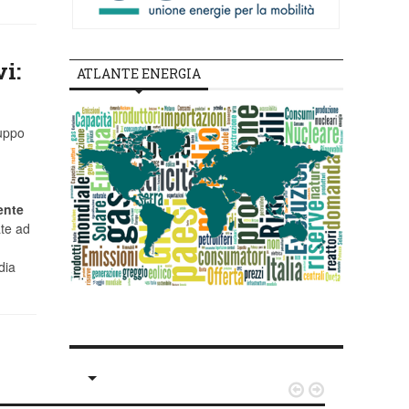
i:
ATLANTE ENERGIA
luppo
ente
ate ad
dia

