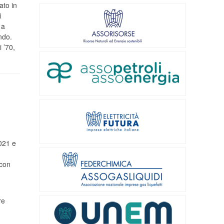
ato in
i
 a
ndo.
 ’70,
2021 e
 con
re