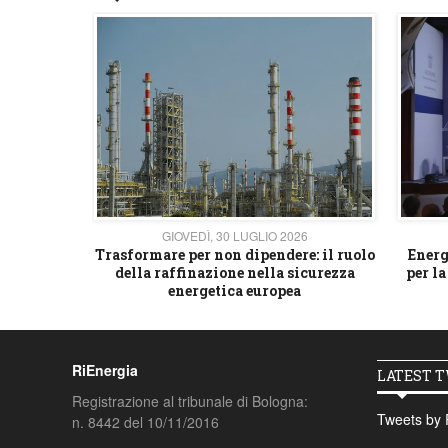
26
GIOVEDÌ, 30 LUGLIO 2026
 strategico
Trasformare per non dipendere: il ruolo
Energ
della raffinazione nella sicurezza
per la
energetica europea
RiEnergia
LATEST 
Registrazione al tribunale di Bologna:
Tweets by 
n. 8442 del 10/11/2016