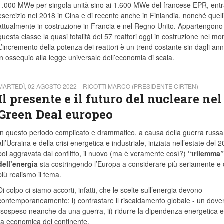
1.000 MWe per singola unità sino ai 1.600 MWe del francese EPR, entr
esercizio nel 2018 in Cina e di recente anche in Finlandia, nonché quell
attualmente in costruzione in Francia e nel Regno Unito. Appartengono
questa classe la quasi totalità dei 57 reattori oggi in costruzione nel mo
L’incremento della potenza dei reattori è un trend costante sin dagli anni
in ossequio alla legge universale dell’economia di scala.
MARTEDÌ, 02 AGOSTO 2022
RICOTTI MARCO (PRESIDENTE CIRTEN)
Il presente e il futuro del nucleare nel
Green Deal europeo
In questo periodo complicato e drammatico, a causa della guerra russa
all’Ucraina e della crisi energetica e industriale, iniziata nell’estate del 
poi aggravata dal conflitto, il nuovo (ma è veramente così?)
“trilemma”
dell’energia
sta costringendo l’Europa a considerare più seriamente e
più realismo il tema.
Di colpo ci siamo accorti, infatti, che le scelte sull’energia devono
contemporaneamente: i) contrastare il riscaldamento globale - un dove
e sospeso neanche da una guerra, ii) ridurre la dipendenza energetica e
presa economica del continente.