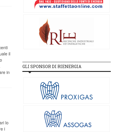
centi
uale il
ro
a
GLI SPONSOR DI RIENERGIA
are in
ri lo
re i