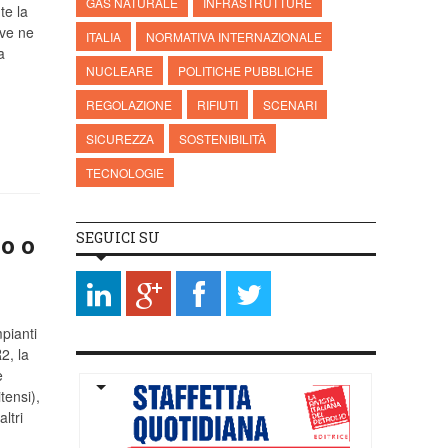
GAS NATURALE
INFRASTRUTTURE
te la
ve ne
ITALIA
NORMATIVA INTERNAZIONALE
a
NUCLEARE
POLITICHE PUBBLICHE
REGOLAZIONE
RIFIUTI
SCENARI
SICUREZZA
SOSTENIBILITÀ
TECNOLOGIE
SEGUICI SU
o o
pianti
2, la
e
tensi),
ltri