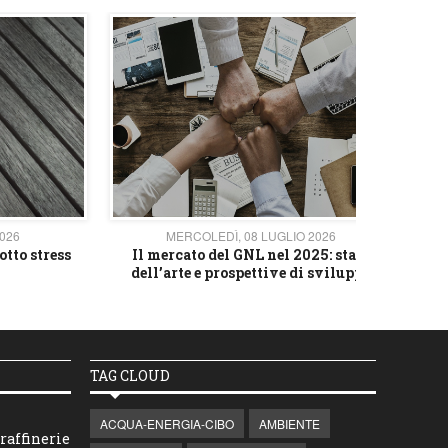
2026
MERCOLEDÌ, 08 LUGLIO 2026
otto stress
Il mercato del GNL nel 2025: stato
L'av
dell’arte e prospettive di sviluppo
TAG CLOUD
ACQUA-ENERGIA-CIBO
AMBIENTE
raffinerie