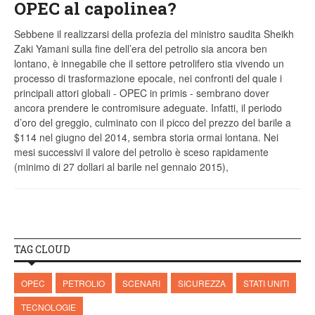
OPEC al capolinea?
Sebbene il realizzarsi della profezia del ministro saudita Sheikh
Zaki Yamani sulla fine dell’era del petrolio sia ancora ben
lontano, è innegabile che il settore petrolifero stia vivendo un
processo di trasformazione epocale, nei confronti del quale i
principali attori globali - OPEC in primis - sembrano dover
ancora prendere le contromisure adeguate. Infatti, il periodo
d’oro del greggio, culminato con il picco del prezzo del barile a
$114 nel giugno del 2014, sembra storia ormai lontana. Nei
mesi successivi il valore del petrolio è sceso rapidamente
(minimo di 27 dollari al barile nel gennaio 2015),
TAG CLOUD
OPEC
PETROLIO
SCENARI
SICUREZZA
STATI UNITI
TECNOLOGIE