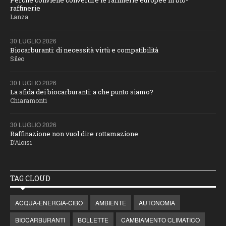
Perché conviene convertire le raffinerie europee in bio-
raffinerie
Lanza
30 LUGLIO 2026
Biocarburanti: di necessità virtù e compatibilità
Sileo
30 LUGLIO 2026
La sfida dei biocarburanti: a che punto siamo?
Chiaramonti
30 LUGLIO 2026
Raffinazione non vuol dire rottamazione
D’Aloisi
TAG CLOUD
ACQUA-ENERGIA-CIBO
AMBIENTE
AUTONOMIA
BIOCARBURANTI
BOLLETTE
CAMBIAMENTO CLIMATICO