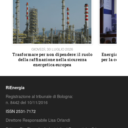
GIOVEDÌ, 30 LUGLIO 2026
GIOVE
ico
Trasformare per non dipendere: il ruolo
Energia e mat
della raffinazione nella sicurezza
per la compet
energetica europea
RiEnergia
Registrazione al tribunale di Bologna:
n. 8442 del 10/11/2016
ISSN 2531-7172
Direttore Responsabile Lisa Orlandi