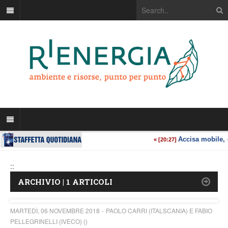
::
ARCHIVIO | 1 ARTICOLI
MARTEDÌ, 06 NOVEMBRE 2018
PAOLO CARRI (ITALSCANIA) E FABIO
PELLEGRINELLI (IVECO) ()