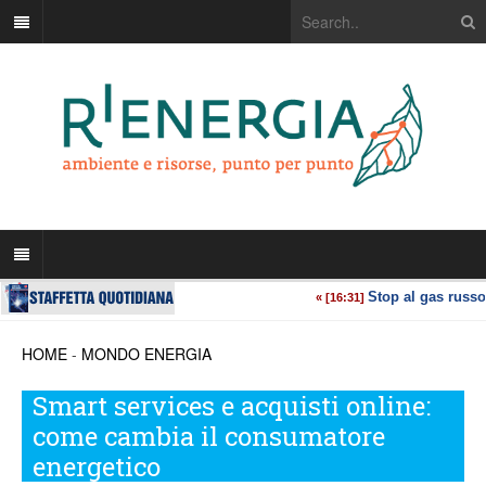
HOME
-
MONDO ENERGIA
Smart services e acquisti online:
come cambia il consumatore
energetico