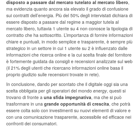
disposto a passare dal mercato tutelato al mercato libero
,
ma evidenzia quanto ancora sia elevato il grado di confusione
sui contratti dell’energia. Più del 50% degli intervistati dichiara di
essere disposto a passare dal regime a maggior tutela al
mercato libero, tuttavia 1 utente su 4 non conosce la tipologia di
contratto che ha sottoscritto. L’importanza di fornire informazioni
chiare e puntuali, in modo semplice e trasparente, è sempre più
strategico in un settore in cui 1 utente su 2 è influenzato dalle
informazioni che ricerca online e la cui scelta finale del fornitore
è fortemente guidata da consigli e recensioni analizzate sul web
(il 21% degli utenti che ricercano informazioni online basa il
proprio giudizio sulle recensioni trovate in rete).
In conclusione, dando per scontato che il digitale oggi sia una
scelta obbligata per gli operatori del mondo
energy
, questi si
trovano di fronte a
una sfida impegnativa
, ma che si può
trasformare in una
grande opportunità di crescita
, che potrà
essere colta solo con investimenti su nuovi elementi di valore e
con una comunicazione trasparente, accessibile ed efficace nei
confronti dei consumatori.