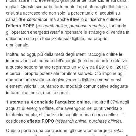
rifocalizzare in breve tempo gran parte dell’attenzione sui canali
digitali. Questo scenario, fortemente impattato dagli effetti della
crisi, sta accrescendo non solo la percentuale di acquisti su
canali di
e-commerce
, ma anche il livello di ricerche online e
l’
effetto ROPR
(
research online, purchase remotely
), forzando
gli operatori energetici
retail
a ripensare le strategie di vendita in
ottica non solo più focalizzata sul digitale, ma proprio
omnicanale.
Inoltre, ad oggi, più della metà degli utenti raccoglie online le
informazioni sul mercato dell’energia (le ricerche online relative
a questo settore hanno registrato un +18% tra il 2016 e il 2019)
e cerca il proprio potenziale fornitore sul web
.
Ciò impone agli
operatori una svolta strategica verso il digitale e verso nuovi
elementi valoriali, puntando su modalità comunicative adeguate
in termini di mezzi, modi e canali.
1 utente su 4 conclude l’acquisto online
, mentre il 37% degli
acquisti di energia offline, che avvengono nei punti vendita o
telefonicamente, si finalizza in seguito a una ricerca online – il
cosiddetto
effetto ROPO
(
research online, purchase offline
).
Questo porta a una conclusione: gli operatori energetici
retail