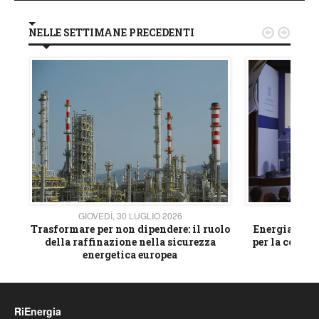
NELLE SETTIMANE PRECEDENTI


GIOVEDÌ, 30 LUGLIO 2026
GIOVE
ico
Trasformare per non dipendere: il ruolo
Energia e mat
della raffinazione nella sicurezza
per la compet
energetica europea
RiEnergia