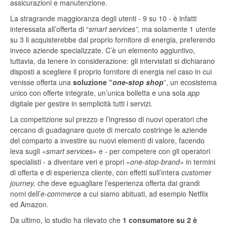
assicurazioni e manutenzione.
La stragrande maggioranza degli utenti - 9 su 10 - è infatti
interessata all’offerta di “
smart services”
, ma solamente 1 utente
su 3 li acquisterebbe dal proprio fornitore di energia, preferendo
invece aziende specializzate. C’è un elemento aggiuntivo,
tuttavia, da tenere in considerazione: gli intervistati si dichiarano
disposti a scegliere il proprio fornitore di energia nel caso in cui
venisse offerta una
soluzione “
one-stop shop
”, un ecosistema
unico con offerte integrate, un’unica bolletta e una sola
app
digitale per gestire in semplicità tutti i servizi.
La competizione sul prezzo e l’ingresso di nuovi operatori che
cercano di guadagnare quote di mercato costringe le aziende
del comparto a investire su nuovi elementi di valore, facendo
leva sugli «
smart services
» e - per competere con gli operatori
specialisti - a diventare veri e propri «
one-stop-brand
» in termini
di offerta e di esperienza cliente, con effetti sull’intera
customer
journey,
che deve eguagliare l’esperienza offerta dai grandi
nomi dell’
e-commerce
a cui siamo abituati, ad esempio Netflix
ed Amazon.
Da ultimo, lo studio ha rilevato che
1 consumatore su 2 è