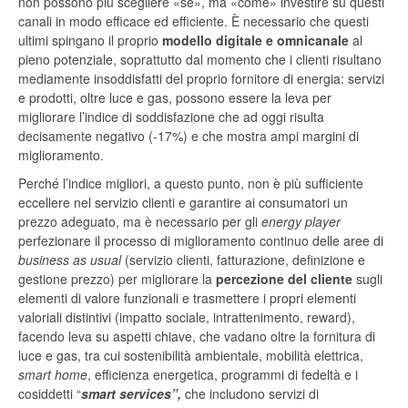
non possono più scegliere «se», ma «come» investire su questi
canali in modo efficace ed efficiente. È necessario che questi
ultimi spingano il proprio
modello digitale e omnicanale
al
pieno potenziale, soprattutto dal momento che i clienti risultano
mediamente insoddisfatti del proprio fornitore di energia: servizi
e prodotti, oltre luce e gas, possono essere la leva per
migliorare l’indice di soddisfazione che ad oggi risulta
decisamente negativo (-17%) e che mostra ampi margini di
miglioramento.
Perché l’indice migliori, a questo punto, non è più sufficiente
eccellere nel servizio clienti e garantire ai consumatori un
prezzo adeguato, ma è necessario per gli
energy player
perfezionare il processo di miglioramento continuo
delle aree di
business as usual
(servizio clienti, fatturazione, definizione e
gestione prezzo) per migliorare la
percezione del cliente
sugli
elementi di valore funzionali e trasmettere i propri elementi
valoriali distintivi (impatto sociale, intrattenimento, reward),
facendo leva su aspetti chiave, che vadano oltre la fornitura di
luce e gas, tra cui sostenibilità ambientale, mobilità elettrica,
smart home
, efficienza energetica, programmi di fedeltà e i
cosiddetti “
smart services”,
che includono servizi di