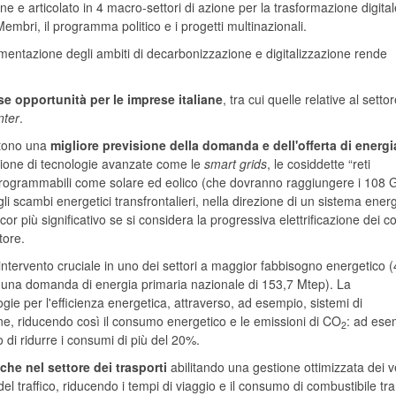
ne e articolato in 4 macro-settori di azione per la trasformazione digitale
ti Membri, il programma politico e i progetti multinazionali.
lamentazione degli ambiti di decarbonizzazione e digitalizzazione rende
e opportunità per le imprese italiane
, tra cui quelle relative al setto
nter
.
ettono una
migliore previsione della domanda e dell'offerta di energi
ozione di tecnologie avanzate come le
smart grids
, le cosiddette “reti
i non programmabili come solare ed eolico (che dovranno raggiungere i 108
 gli scambi energetici transfrontalieri, nella direzione di un sistema ener
cor più significativo se si considera la progressiva elettrificazione dei 
tore.
intervento cruciale in uno dei settori a maggior fabbisogno energetico 
 ad una domanda di energia primaria nazionale di 153,7 Mtep). La
gie per l'efficienza energetica, attraverso, ad esempio, sistemi di
ne, riducendo così il consumo energetico e le emissioni di CO
: ad ese
2
di ridurre i consumi di più del 20%.
he nel settore dei trasporti
abilitando una gestione ottimizzata dei ve
 del traffico, riducendo i tempi di viaggio e il consumo di combustibile tr