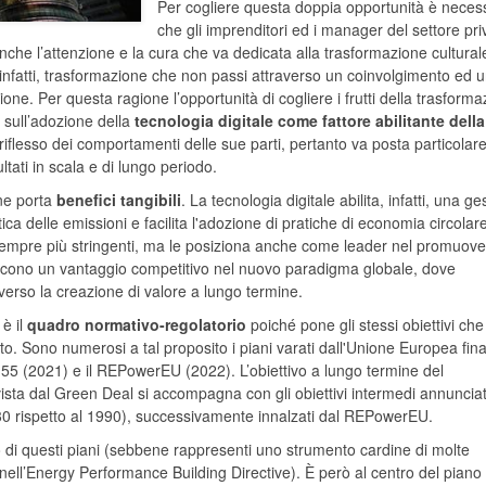
Per cogliere questa doppia opportunità è neces
che gli imprenditori ed i manager del settore pri
che l’attenzione e la cura che va dedicata alla trasformazione cultural
nfatti, trasformazione che non passi attraverso un coinvolgimento ed 
ne. Per questa ragione l’opportunità di cogliere i frutti della trasform
 sull’adozione della
tecnologia digitale come fattore abilitante della
l riflesso dei comportamenti delle sue parti, pertanto va posta particolar
tati in scala e di lungo periodo.
one porta
benefici tangibili
. La tecnologia digitale abilita, infatti, una ge
tica delle emissioni e facilita l'adozione di pratiche di economia circolar
 sempre più stringenti, ma le posiziona anche come leader nel promuov
tiscono un vantaggio competitivo nel nuovo paradigma globale, dove
verso la creazione di valore a lungo termine.
 è il
quadro normativo-regolatorio
poiché pone gli stessi obiettivi che
o. Sono numerosi a tal proposito i piani varati dall'Unione Europea final
r-55 (2021) e il REPowerEU (2022). L’obiettivo a lungo termine del
ista dal Green Deal si accompagna con gli obiettivi intermedi annunciat
030 rispetto al 1990), successivamente innalzati dal REPowerEU.
o di questi piani (sebbene rappresenti uno strumento cardine di molte
ell’Energy Performance Building Directive). È però al centro del piano