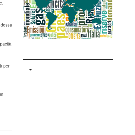
e,
addossa
apacità
tà per
un