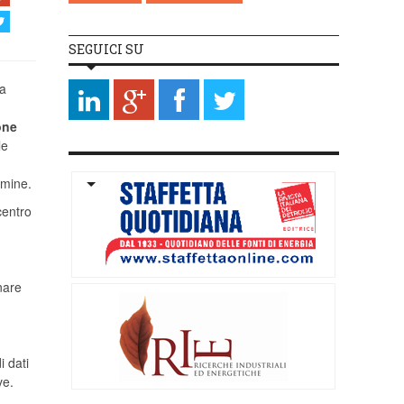
SEGUICI SU
da
one
le
rmine.
centro
nare
i dati
ve.