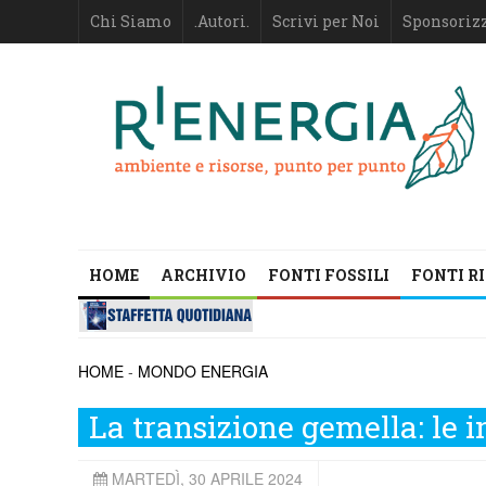
Chi Siamo
.Autori.
Scrivi per Noi
Sponsoriz
HOME
ARCHIVIO
FONTI FOSSILI
FONTI R
HOME
-
MONDO ENERGIA
La transizione gemella: le 
MARTEDÌ, 30 APRILE 2024