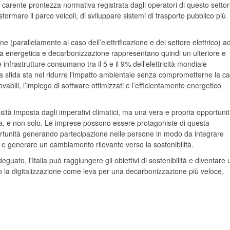
la carente prontezza normativa registrata dagli operatori di questo settor
formare il parco veicoli, di sviluppare sistemi di trasporto pubblico più
.
ne (parallelamente al caso dell’elettrificazione e del settore elettrico) 
nza energetica e decarbonizzazione rappresentano quindi un ulteriore e
infrastrutture consumano tra il 5 e il 9% dell'elettricità mondiale
 La sfida sta nel ridurre l'impatto ambientale senza comprometterne la c
novabili, l’impiego di software ottimizzati e l’efficientamento energetico
ità imposta dagli imperativi climatici, ma una vera e propria opportuni
talia, e non solo. Le imprese possono essere protagoniste di questa
ortunità generando partecipazione nelle persone in modo da integrare
e e generare un cambiamento rilevante verso la sostenibilità.
uato, l'Italia può raggiungere gli obiettivi di sostenibilità e diventare 
do la digitalizzazione come leva per una decarbonizzazione più veloce,