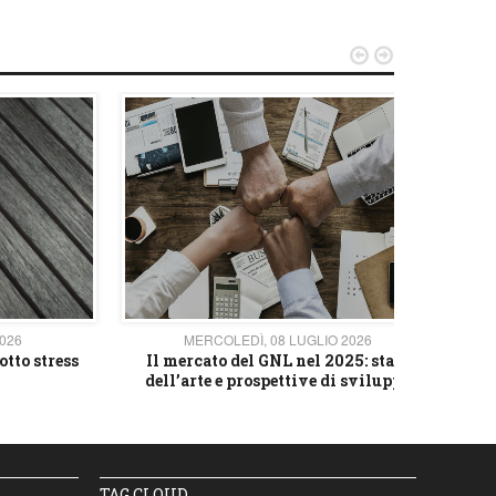


2026
MERCOLEDÌ, 08 LUGLIO 2026
otto stress
Il mercato del GNL nel 2025: stato
L'av
dell’arte e prospettive di sviluppo
TAG CLOUD