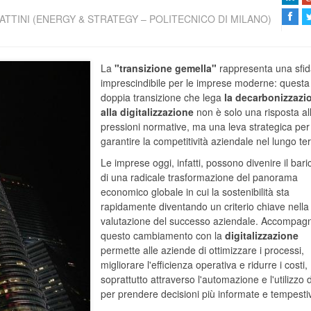
TTINI (ENERGY & STRATEGY – POLITECNICO DI MILANO)
La
"transizione gemella"
rappresenta una sfi
imprescindibile per le imprese moderne: questa
doppia transizione che lega
la decarbonizzazi
alla digitalizzazione
non è solo una risposta al
pressioni normative, ma una leva strategica per
garantire la competitività aziendale nel lungo te
Le imprese oggi, infatti, possono divenire il bari
di una radicale trasformazione del panorama
economico globale in cui la sostenibilità sta
rapidamente diventando un criterio chiave nella
valutazione del successo aziendale. Accompag
questo cambiamento con la
digitalizzazione
permette alle aziende di ottimizzare i processi,
migliorare l'efficienza operativa e ridurre i costi,
soprattutto attraverso l'automazione e l'utilizzo d
per prendere decisioni più informate e tempesti