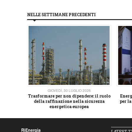
NELLE SETTIMANE PRECEDENTI
26
GIOVEDÌ, 30 LUGLIO 2026
 strategico
Trasformare per non dipendere: il ruolo
Energ
della raffinazione nella sicurezza
per la
energetica europea
RiEnergia
LATEST 