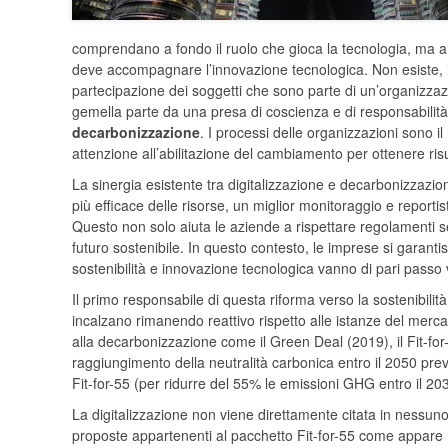
comprendano a fondo il ruolo che gioca la tecnologia, ma an
deve accompagnare l’innovazione tecnologica. Non esiste, i
partecipazione dei soggetti che sono parte di un’organizzazio
gemella parte da una presa di coscienza e di responsabilità
decarbonizzazione
. I processi delle organizzazioni sono i
attenzione all’abilitazione del cambiamento per ottenere risul
La sinergia esistente tra digitalizzazione e decarbonizzazi
più efficace delle risorse, un miglior monitoraggio e reportis
Questo non solo aiuta le aziende a rispettare regolamenti
futuro sostenibile. In questo contesto, le imprese si garan
sostenibilità e innovazione tecnologica vanno di pari passo 
Il primo responsabile di questa riforma verso la sostenibilità
incalzano rimanendo reattivo rispetto alle istanze del mercat
alla decarbonizzazione come il Green Deal (2019), il Fit-fo
raggiungimento della neutralità carbonica entro il 2050 prev
Fit-for-55 (per ridurre del 55% le emissioni GHG entro il 2
La digitalizzazione non viene direttamente citata in nessun
proposte appartenenti al pacchetto Fit-for-55 come appare n