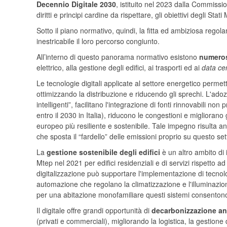
Decennio Digitale 2030
, istituito nel 2023 dalla Commissio
diritti e principi cardine da rispettare, gli obiettivi degli Sta
Sotto il piano normativo, quindi, la fitta ed ambiziosa rego
inestricabile il loro percorso congiunto.
All’interno di questo panorama normativo esistono
numeros
elettrico, alla gestione degli edifici, ai trasporti ed ai
data ce
Le tecnologie digitali applicate al settore energetico perm
ottimizzando la distribuzione e riducendo gli sprechi. L'ad
intelligenti”, facilitano l'integrazione di fonti rinnovabil
entro il 2030 in Italia), riducono le congestioni e migliorano
europeo più resiliente e sostenibile. Tale impegno risulta an
che sposta il “fardello” delle emissioni proprio su questo set
La
gestione sostenibile degli edifici
è un altro ambito di 
Mtep nel 2021 per edifici residenziali e di servizi rispetto
digitalizzazione può supportare l'implementazione di tecnolo
automazione che regolano la climatizzazione e l'illuminazio
per una abitazione monofamiliare questi sistemi consentono 
Il digitale offre grandi opportunità di
decarbonizzazione anc
(privati e commerciali), migliorando la logistica, la gestione