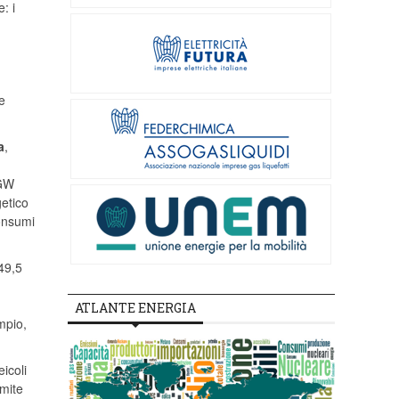
: i
re
a
,
 GW
getico
consumi
(49,5
ATLANTE ENERGIA
mpio,
icoli
amite