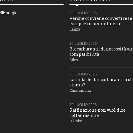
RiEnergia
30 LUGLIO 2026
Perché conviene convertire le 
europee in bio-raffinerie
Lanza
30 LUGLIO 2026
Biocarburanti: di necessità vir
compatibilità
Sileo
30 LUGLIO 2026
La sfida dei biocarburanti: a c
siamo?
Chiaramonti
30 LUGLIO 2026
Raffinazione non vuol dire
rottamazione
D’Aloisi