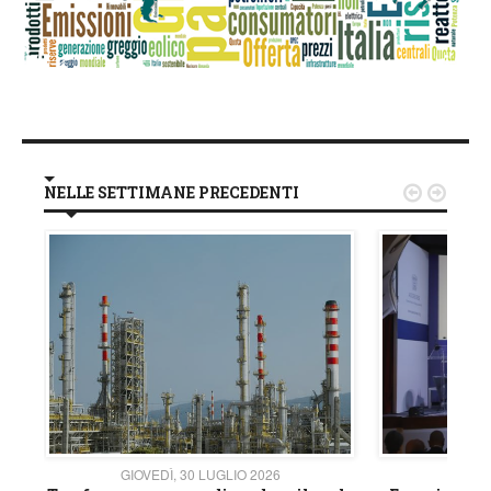
NELLE SETTIMANE PRECEDENTI


GIOVEDÌ, 30 LUGLIO 2026
GIOVE