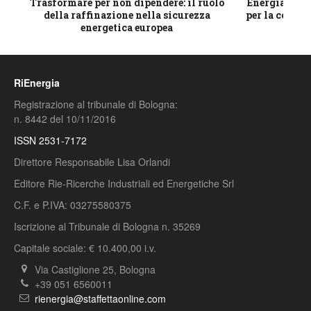
ico
Trasformare per non dipendere: il ruolo
Energia e mat
della raffinazione nella sicurezza
per la compet
energetica europea
RiEnergia
Registrazione al tribunale di Bologna:
n. 8442 del 10/11/2016
ISSN 2531-7172
Direttore Responsabile Lisa Orlandi
Editore Rie-Ricerche Industriali ed Energetiche Srl
C.F. e P.IVA: 03275580375
Iscrizione al Tribunale di Bologna n. 35269
Capitale sociale: € 10.400,00 i.v.
Via Castiglione 25, Bologna
+39 051 6560011
rienergia@staffettaonline.com