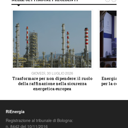
GIOVEDÌ, 30 LUGLIO 2026
GIOVE
ico
Trasformare per non dipendere: il ruolo
Energia e mat
della raffinazione nella sicurezza
per la compet
energetica europea
RiEnergia
Registrazione al tribunale di Bologna:
n. 8442 del 10/11/2016