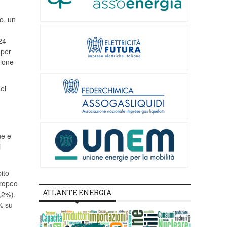
o, un
24
 per
zione
el
ne e
i
ito
uropeo
ATLANTE ENERGIA
9,2%).
% su