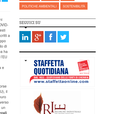
POLITICHE AMBIENTALI
SOSTENIBILITÀ
ni
SEGUICI SU
COVID-
esti
ritti a
uppo
do di
ea ha
 l’EU
i
a e
sorse
), il
euro
averso
 un
ntali