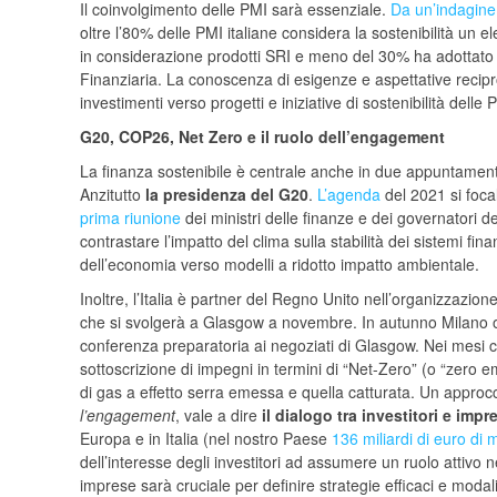
Il coinvolgimento delle PMI sarà essenziale.
Da un’indagine
oltre l’80% delle PMI italiane considera la sostenibilità un 
in considerazione prodotti SRI e meno del 30% ha adottato s
Finanziaria. La conoscenza di esigenze e aspettative recipr
investimenti verso progetti e iniziative di sostenibilità delle 
G20, COP26, Net Zero e il ruolo dell’engagement
La finanza sostenibile è centrale anche in due appuntamenti i
Anzitutto
la presidenza del G20
.
L’agenda
del 2021 si focal
prima riunione
dei ministri delle finanze e dei governatori d
contrastare l’impatto del clima sulla stabilità dei sistemi fi
dell’economia verso modelli a ridotto impatto ambientale.
Inoltre, l’Italia è partner del Regno Unito nell’organizzazion
che si svolgerà a Glasgow a novembre. In autunno Milano osp
conferenza preparatoria ai negoziati di Glasgow. Nei mesi 
sottoscrizione di impegni in termini di “Net-Zero” (o “zero em
di gas a effetto serra emessa e quella catturata. Un approc
l’engagement
, vale a dire
il dialogo tra investitori e impr
Europa e in Italia (nel nostro Paese
136 miliardi di euro di
dell’interesse degli investitori ad assumere un ruolo attivo ne
imprese sarà cruciale per definire strategie efficaci e modali