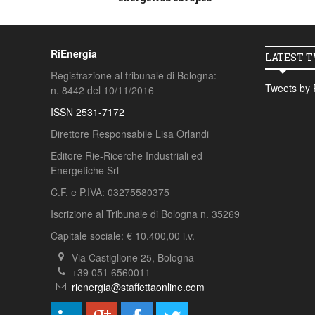
RiEnergia
LATEST 
Registrazione al tribunale di Bologna:
Tweets by 
n. 8442 del 10/11/2016
ISSN 2531-7172
Direttore Responsabile Lisa Orlandi
Editore Rie-Ricerche Industriali ed
Energetiche Srl
C.F. e P.IVA: 03275580375
Iscrizione al Tribunale di Bologna n. 35269
Capitale sociale: € 10.400,00 i.v.
Via Castiglione 25, Bologna
+39 051 6560011
rienergia@staffettaonline.com