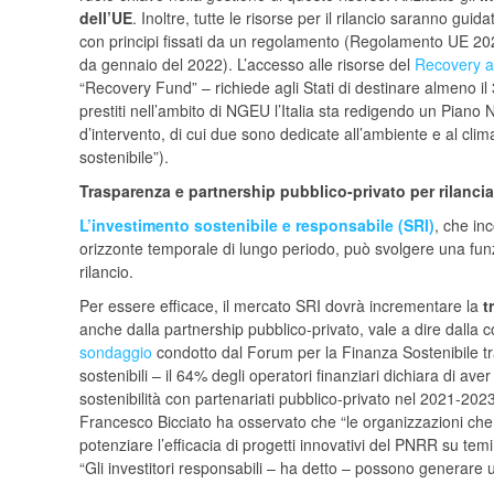
dell’UE
. Inoltre, tutte le risorse per il rilancio saranno gui
con principi fissati da un regolamento (Regolamento UE 202
da gennaio del 2022). L’accesso alle risorse del
Recovery an
“Recovery Fund” – richiede agli Stati di destinare almeno il 
prestiti nell’ambito di NGEU l’Italia sta redigendo un Piano 
d’intervento, di cui due sono dedicate all’ambiente e al clim
sostenibile”).
Trasparenza e partnership pubblico-privato per rilanciare
L’investimento sostenibile e responsabile (SRI)
, che in
orizzonte temporale di lungo periodo, può svolgere una funzio
rilancio.
Per essere efficace, il mercato SRI dovrà incrementare la
t
anche dalla partnership pubblico-privato, vale a dire dalla co
sondaggio
condotto dal Forum per la Finanza Sostenibile tra 
sostenibili – il 64% degli operatori finanziari dichiara di ave
sostenibilità con partenariati pubblico-privato nel 2021-202
Francesco Bicciato ha osservato che “le organizzazioni che 
potenziare l’efficacia di progetti innovativi del PNRR su temi
“Gli investitori responsabili – ha detto – possono generare 