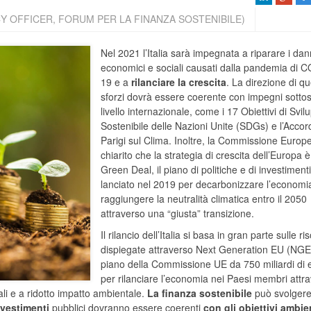
 OFFICER, FORUM PER LA FINANZA SOSTENIBILE)
Nel 2021 l’Italia sarà impegnata a riparare i dan
economici e sociali causati dalla pandemia di 
19 e a
rilanciare la crescita
. La direzione di qu
sforzi dovrà essere coerente con impegni sottosc
livello internazionale, come i 17 Obiettivi di Svil
Sostenibile delle Nazioni Unite (SDGs) e l’Accor
Parigi sul Clima. Inoltre, la Commissione Europ
chiarito che la strategia di crescita dell’Europa è
Green Deal, il piano di politiche e di investiment
lanciato nel 2019 per decarbonizzare l’economi
raggiungere la neutralità climatica entro il 2050
attraverso una “giusta” transizione.
Il rilancio dell’Italia si basa in gran parte sulle ri
dispiegate attraverso Next Generation EU (NGEU
piano della Commissione UE da 750 miliardi di 
per rilanciare l’economia nei Paesi membri attr
itali e a ridotto impatto ambientale.
La finanza sostenibile
può svolgere
nvestimenti
pubblici dovranno essere coerenti
con gli obiettivi ambie