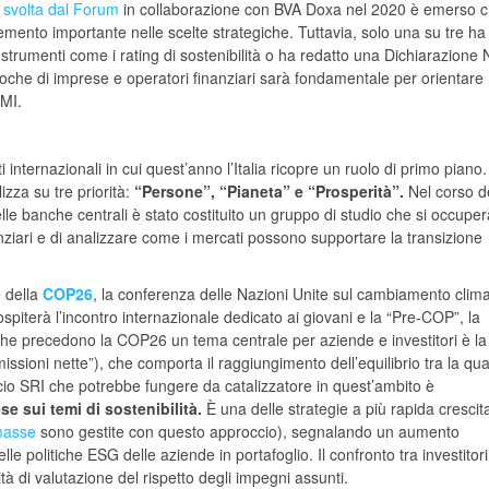
 svolta dal Forum
in collaborazione con BVA Doxa nel 2020 è emerso 
elemento importante nelle scelte strategiche. Tuttavia, solo una su tre h
trumenti come i rating di sostenibilità o ha redatto una Dichiarazione
oche di imprese e operatori finanziari sarà fondamentale per orientare
PMI.
nternazionali in cui quest’anno l’Italia ricopre un ruolo di primo piano.
izza su tre priorità:
“Persone”, “Pianeta” e “Prosperità”.
Nel corso d
elle banche centrali è stato costituito un gruppo di studio che si occuper
nanziari e di analizzare come i mercati possono supportare la transizione
e della
COP26
, la conferenza delle Nazioni Unite sul cambiamento clima
iterà l’incontro internazionale dedicato ai giovani e la “Pre-COP”, la
che precedono la COP26 un tema centrale per aziende e investitori è la
issioni nette”), che comporta il raggiungimento dell’equilibrio tra la qua
cio SRI che potrebbe fungere da catalizzatore in quest’ambito è
ese sui temi di sostenibilità.
È una delle strategie a più rapida crescita
 masse
sono gestite con questo approccio), segnalando un aumento
lle politiche ESG delle aziende in portafoglio. Il confronto tra investitori
tà di valutazione del rispetto degli impegni assunti.