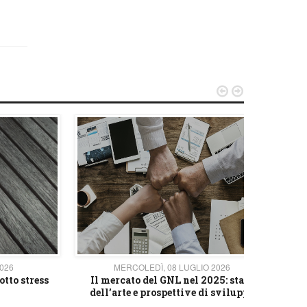


2026
MERCOLEDÌ, 08 LUGLIO 2026
otto stress
Il mercato del GNL nel 2025: stato
L'av
dell’arte e prospettive di sviluppo