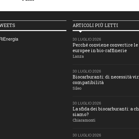
TWEETS
ARTICOLI PIÙ LETTI
RiEnergia
30 LUGLIO 2026
Perché conviene convertire le 
europee in bio-raffinerie
Lanza
30 LUGLIO 2026
Biocarburanti: di necessità vir
compatibilità
Sileo
30 LUGLIO 2026
La sfida dei biocarburanti: a c
siamo?
Chiaramonti
30 LUGLIO 2026