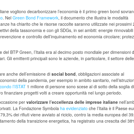
italiane vogliono decarbonizzare l’economia è il primo green bond sovran
zo
. Nel
Green Bond Framework
, il documento che illustra le modalità
nanze ha chiarito che le risorse raccolte saranno utilizzate nei prossimi 
iettivi della tassonomia e con gli SDGs, in sei ambiti: energie rinnovabili
i; prevenzione e controllo dell’inquinamento ed economia circolare; prote
ne del BTP Green, l’Italia era al decimo posto mondiale per dimensioni d
i. Gli emittenti principali sono le aziende, in particolare, il settore delle
iare anche dell’emissione di
social bond
, obbligazioni associate al
o-economici della pandemia, per esempio in ambito sanitario, nell’istruzio
condo l’ISTAT
1 milione di persone sono scese al di sotto della soglia d
 finanziare progetti volti a creare opportunità nel lungo periodo.
n’occasione per
valorizzare l’eccellenza delle imprese italiane
nell’amb
e privati. La Fondazione Symbola
ha evidenziato
che l’Italia è il Paese e
 (il 79,3% dei rifiuti viene avviato al riciclo, contro la media europea del 3
damento della transizione energetica, ha registrato una crescita del 38