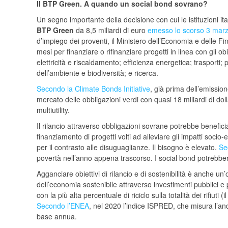
Il BTP Green. A quando un social bond sovrano?
Un segno importante della decisione con cui le istituzioni 
BTP Green
da 8,5 miliardi di euro
emesso lo scorso 3 mar
d’impiego dei proventi, il Ministero dell’Economia e delle Fi
mesi per finanziare o rifinanziare progetti in linea con gli ob
elettricità e riscaldamento; efficienza energetica; trasport
dell’ambiente e biodiversità; e ricerca.
Secondo la Climate Bonds Initiative
, già prima dell’emissio
mercato delle obbligazioni verdi con quasi 18 miliardi di dollar
multiutility.
Il rilancio attraverso obbligazioni sovrane potrebbe benefic
finanziamento di progetti volti ad alleviare gli impatti soci
per il contrasto alle disuguaglianze. Il bisogno è elevato.
Se
povertà nell’anno appena trascorso. I social bond potrebbero
Agganciare obiettivi di rilancio e di sostenibilità è anche u
dell’economia sostenibile attraverso investimenti pubblici 
con la più alta percentuale di riciclo sulla totalità dei rifiuti
Secondo l’ENEA
, nel 2020 l’indice ISPRED, che misura l’an
base annua.