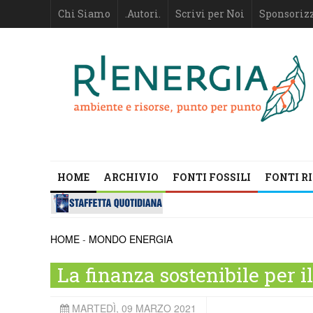
Chi Siamo
.Autori.
Scrivi per Noi
Sponsoriz
HOME
ARCHIVIO
FONTI FOSSILI
FONTI R
HOME
-
MONDO ENERGIA
La finanza sostenibile per il
MARTEDÌ, 09 MARZO 2021