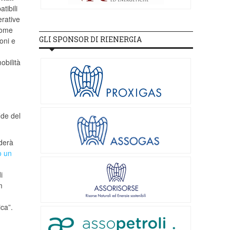
tibili
erative
 come
GLI SPONSOR DI RIENERGIA
oni e
obilità
ide del
nderà
o un
i
m
ica”.