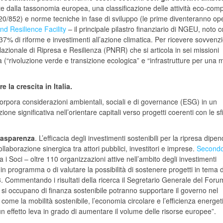
date dalla tassonomia europea, una classificazione delle attività eco-compa
0/852) e norme tecniche in fase di sviluppo (le prime diventeranno op
d Resilience Facility
– il principale pilastro finanziario di NGEU, noto
37% di riforme e investimenti all’azione climatica. Per ricevere sovvenzi
Nazionale di Ripresa e Resilienza (PNRR) che si articola in sei missioni
a (“rivoluzione verde e transizione ecologica” e “infrastrutture per una m
 la crescita in Italia.
corpora considerazioni ambientali, sociali e di governance (ESG) in un
ne significativa nell’orientare capitali verso progetti coerenti con le sf
rasparenza
. L’efficacia degli investimenti sostenibili per la ripresa dipe
llaborazione sinergica tra attori pubblici, investitori e imprese.
Second
i Soci – oltre 110 organizzazioni attive nell’ambito degli investimenti
r in programma o di valutare la possibilità di sostenere progetti in tema d
3. Commentando i risultati della ricerca il Segretario Generale del Foru
si occupano di finanza sostenibile potranno supportare il governo nel
 come la mobilità sostenibile, l’economia circolare e l’efficienza energet
un effetto leva in grado di aumentare il volume delle risorse europee”.