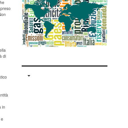
che
a preso
 Non
ella
à di
tico
ntità
 in
 e