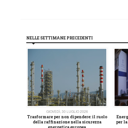
NELLE SETTIMANE PRECEDENTI
26
GIOVEDÌ, 30 LUGLIO 2026
 strategico
Trasformare per non dipendere: il ruolo
Energ
della raffinazione nella sicurezza
per la
energetica europea