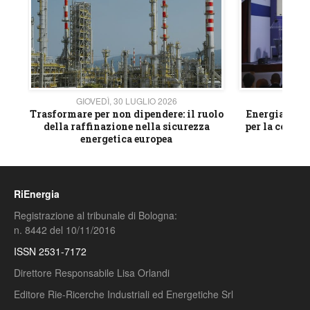
GIOVEDÌ, 30 LUGLIO 2026
GIOVE
ico
Trasformare per non dipendere: il ruolo
Energia e mat
della raffinazione nella sicurezza
per la compet
energetica europea
RiEnergia
Registrazione al tribunale di Bologna:
n. 8442 del 10/11/2016
ISSN 2531-7172
Direttore Responsabile Lisa Orlandi
Editore Rie-Ricerche Industriali ed Energetiche Srl