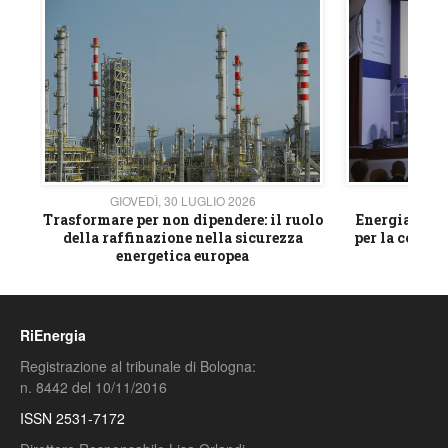
GIOVEDÌ, 30 LUGLIO 2026
GIOVE
ico
Trasformare per non dipendere: il ruolo
Energia e mat
della raffinazione nella sicurezza
per la compet
energetica europea
RiEnergia
Registrazione al tribunale di Bologna:
n. 8442 del 10/11/2016
ISSN 2531-7172