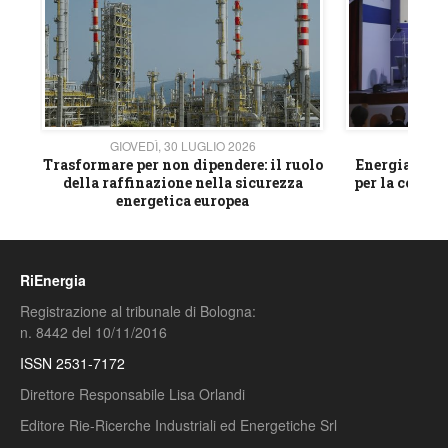
GIOVEDÌ, 30 LUGLIO 2026
GIOVE
ico
Trasformare per non dipendere: il ruolo
Energia e mat
della raffinazione nella sicurezza
per la compet
energetica europea
RiEnergia
Registrazione al tribunale di Bologna:
n. 8442 del 10/11/2016
ISSN 2531-7172
Direttore Responsabile Lisa Orlandi
Editore Rie-Ricerche Industriali ed Energetiche Srl