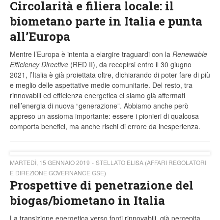
Circolarità e filiera locale: il
biometano parte in Italia e punta
all’Europa
Mentre l’Europa è intenta a elargire traguardi con la
Renewable
Efficiency Directive
(RED II), da recepirsi entro il 30 giugno
2021, l’Italia è già proiettata oltre, dichiarando di poter fare di più
e meglio delle aspettative medie comunitarie. Del resto, tra
rinnovabili ed efficienza energetica ci siamo già affermati
nell’energia di nuova “generazione”. Abbiamo anche però
appreso un assioma importante: essere i pionieri di qualcosa
comporta benefici, ma anche rischi di errore da inesperienza.
MARTEDÌ, 15 GENNAIO 2019
STELLATO ELISA (AFFARI REGOLATORI
E DIREZIONE GOVERNANCE GSE)
Prospettive di penetrazione del
biogas/biometano in Italia
La transizione energetica verso fonti rinnovabili, già percepita