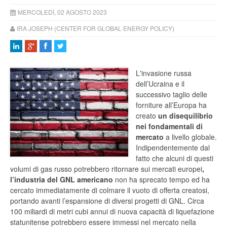
MERCOLEDÌ, 02 AGOSTO 2023
IRA JOSEPH (CENTER FOR GLOBAL ENERGY POLICY)
L'invasione russa
dell’Ucraina e il
successivo taglio delle
forniture all’Europa ha
creato
un disequilibrio
nei fondamentali di
mercato
a livello globale.
Indipendentemente dal
fatto che alcuni di questi
volumi di gas russo potrebbero ritornare sui mercati europei
,
l’industria del GNL americano
non ha sprecato tempo ed ha
cercato immediatamente di colmare il vuoto di offerta creatosi,
portando avanti l’espansione di diversi progetti di GNL. Circa
100 miliardi di metri cubi annui di nuova capacità di liquefazione
statunitense potrebbero essere immessi nel mercato nella