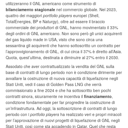
utilizzeranno il GNL americano come strumento di
bilanciamento stagionale
nel commercio globale. Nel 2023,
quattro dei maggiori
portfolio players
europei (Shell,
TotalEnergies, BP e Naturgy), oltre ad essere il braccio
commerciale dei produttori di GNL, hanno movimentato il 33%
degli ordini di GNL americano. Non sono però gli unici acquirenti
del gas liquido made in USA, visto che sono circa una
sessantina gli acquirenti che hanno sottoscritto un contratto per
l’approvvigionamento di GNL, di cui circa il 37% è diretto all’Asia.
Quota, quest’ultima, destinata a diminuire al 27% entro il 2030.
Assodato che aver contrattualizzato la vendita del GNL sulla
base di contratti di lungo periodo non è condizione dirimente per
avvallare la costruzione di nuova capacità di liquefazione negli
Stati Uniti, vedi il caso di Golden Pass LNG che verrà
commissionato a fine 2024 e che ha sottoscritto ben pochi
contratti sinora, sicuramente ne incentiva il
finanziamento
,
condizione fondamentale per far progredire la costruzione di
un’infrastruttura. Ad oggi, la sottoscrizione di contratti di lungo
periodo con i
portfolio players
ha realizzato veri e propri miracoli
per l’approvazione di nuovi progetti di liquefazione di GNL negli
Stati Uniti, così come sta accadendo in Qatar. Quel che resta