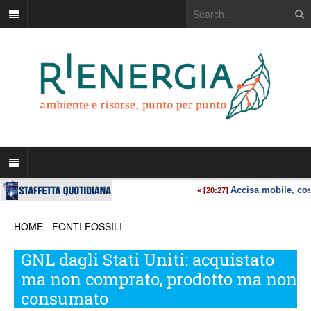
HOME
-
FONTI FOSSILI
GNL dagli Stati Uniti: acquistato
ma non comprato, prodotto ma non
consumato