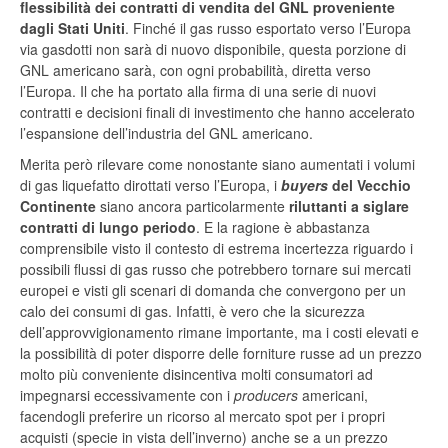
flessibilità dei contratti di vendita del GNL proveniente
dagli Stati Uniti
. Finché il gas russo esportato verso l’Europa
via gasdotti non sarà di nuovo disponibile, questa porzione di
GNL americano sarà, con ogni probabilità, diretta verso
l’Europa. Il che ha portato alla firma di una serie di nuovi
contratti e decisioni finali di investimento che hanno accelerato
l’espansione dell’industria del GNL americano.
Merita però rilevare come nonostante siano aumentati i volumi
di gas liquefatto dirottati verso l’Europa, i
buyers
del Vecchio
Continente
siano ancora particolarmente
riluttanti a siglare
contratti di lungo periodo
. E la ragione è abbastanza
comprensibile visto il contesto di estrema incertezza riguardo i
possibili flussi di gas russo che potrebbero tornare sui mercati
europei e visti gli scenari di domanda che convergono per un
calo dei consumi di gas. Infatti, è vero che la sicurezza
dell’approvvigionamento rimane importante, ma i costi elevati e
la possibilità di poter disporre delle forniture russe ad un prezzo
molto più conveniente disincentiva molti consumatori ad
impegnarsi eccessivamente con i
producers
americani,
facendogli preferire un ricorso al mercato spot per i propri
acquisti (specie in vista dell’inverno) anche se a un prezzo