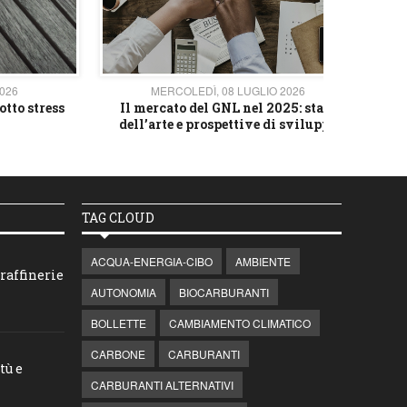
2026
MERCOLEDÌ, 08 LUGLIO 2026
otto stress
Il mercato del GNL nel 2025: stato
L'av
dell’arte e prospettive di sviluppo
TAG CLOUD
ACQUA-ENERGIA-CIBO
AMBIENTE
raffinerie
AUTONOMIA
BIOCARBURANTI
BOLLETTE
CAMBIAMENTO CLIMATICO
CARBONE
CARBURANTI
tù e
CARBURANTI ALTERNATIVI