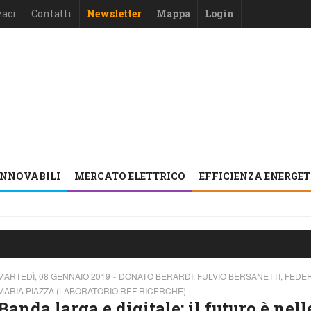
zaci
Contatti
Newsletter
Mappa
Login
INNOVABILI
MERCATO ELETTRICO
EFFICIENZA ENERGE
MARTEDÌ, 08 GENNAIO 2019
DONATO BERARDI, FULVIO BERSANETTI, FEDE
MARIA PIAZZA (LABORATORIO REF RICERCHE)
Banda larga e digitale: il futuro è nell