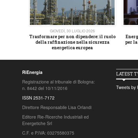
26
GIOVEDÌ, 30 LUGLIO 2026
 strategico
Trasformare per non dipendere: il ruolo
Energ
della raffinazione nella sicurezza
per la
energetica europea
RiEnergia
LATEST 
Registrazione al tribunale di Bologna:
Tweets by 
n. 8442 del 10/11/2016
ISSN 2531-7172
Direttore Responsabile Lisa Orlandi
Editore Rie-Ricerche Industriali ed
Energetiche Srl
C.F. e P.IVA: 03275580375