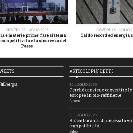
GIOVEDÌ, 23 LUGLIO 2026
GIOVEDÌ, 16 LUGLIO 
ia e materie prime: fare sistema
Caldo record ed energia s
 competitività e la sicurezza del
Paese
TWEETS
ARTICOLI PIÙ LETTI
RiEnergia
30 LUGLIO 2026
Perché conviene convertire le 
europee in bio-raffinerie
Lanza
30 LUGLIO 2026
Biocarburanti: di necessità vir
compatibilità
Sileo