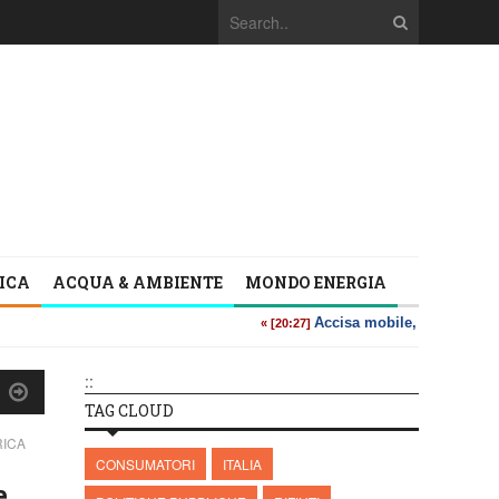
TICA
ACQUA & AMBIENTE
MONDO ENERGIA
::
TAG CLOUD
RICA
CONSUMATORI
ITALIA
e