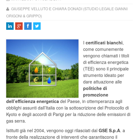
GIUSEPPE VELLUTO E CHIARA DONADI (STUDIO LEGALE GIANNI
ORIGONI & GRIPPO)
I
certificati bianchi
,
come comunemente
vengono chiamati i titoli
di efficienza energetica
(TEE) sono il principale
strumento ideato per
dare attuazione alle
politiche di
promozione
dell’efficienza energetica
del Paese, in ottemperanza agli
obblighi assunti dall’Italia con la sottoscrizione del Protocollo di
Kyoto e degli accordi di Parigi per la riduzione delle emissioni di
gas serra.
Istituiti già nel 2004, vengono oggi rilasciati dal
GSE S.p.A
. a
fronte della realizzazione di interventi che garantiscono il