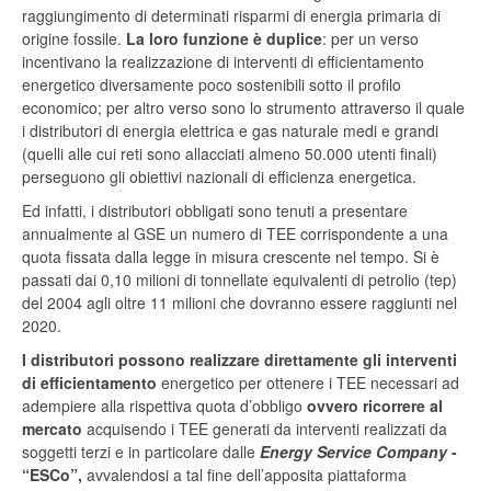
raggiungimento di determinati risparmi di energia primaria di
origine fossile.
La loro funzione è duplice
: per un verso
incentivano la realizzazione di interventi di efficientamento
energetico diversamente poco sostenibili sotto il profilo
economico; per altro verso sono lo strumento attraverso il quale
i distributori di energia elettrica e gas naturale medi e grandi
(quelli alle cui reti sono allacciati almeno 50.000 utenti finali)
perseguono gli obiettivi nazionali di efficienza energetica.
Ed infatti, i distributori obbligati sono tenuti a presentare
annualmente al GSE un numero di TEE corrispondente a una
quota fissata dalla legge in misura crescente nel tempo. Si è
passati dai 0,10 milioni di tonnellate equivalenti di petrolio (tep)
del 2004 agli oltre 11 milioni che dovranno essere raggiunti nel
2020.
I distributori possono realizzare direttamente gli interventi
di efficientamento
energetico per ottenere i TEE necessari ad
adempiere alla rispettiva quota d’obbligo
ovvero ricorrere al
mercato
acquisendo i TEE generati da interventi realizzati da
soggetti terzi e in particolare dalle
Energy Service Company
-
“ESCo”,
avvalendosi a tal fine dell’apposita piattaforma