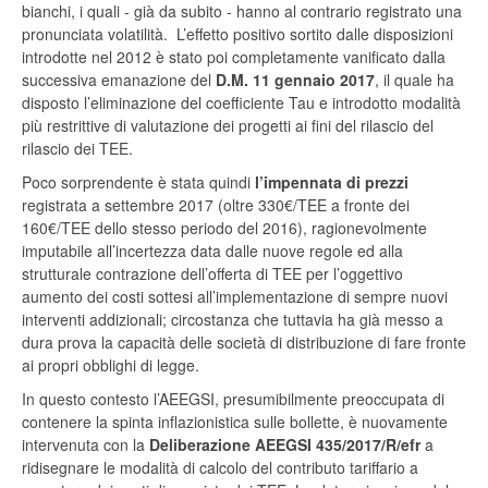
bianchi, i quali - già da subito - hanno al contrario registrato una
pronunciata volatilità. L’effetto positivo sortito dalle disposizioni
introdotte nel 2012 è stato poi completamente vanificato dalla
successiva emanazione del
D.M. 11 gennaio 2017
, il quale ha
disposto l’eliminazione del coefficiente Tau e introdotto modalità
più restrittive di valutazione dei progetti ai fini del rilascio del
rilascio dei TEE.
Poco sorprendente è stata quindi
l’impennata di prezzi
registrata a settembre 2017 (oltre 330€/TEE a fronte dei
160€/TEE dello stesso periodo del 2016), ragionevolmente
imputabile all’incertezza data dalle nuove regole ed alla
strutturale contrazione dell’offerta di TEE per l’oggettivo
aumento dei costi sottesi all’implementazione di sempre nuovi
interventi addizionali; circostanza che tuttavia ha già messo a
dura prova la capacità delle società di distribuzione di fare fronte
ai propri obblighi di legge.
In questo contesto l’AEEGSI, presumibilmente preoccupata di
contenere la spinta inflazionistica sulle bollette, è nuovamente
intervenuta con la
Deliberazione AEEGSI 435/2017/R/efr
a
ridisegnare le modalità di calcolo del contributo tariffario a