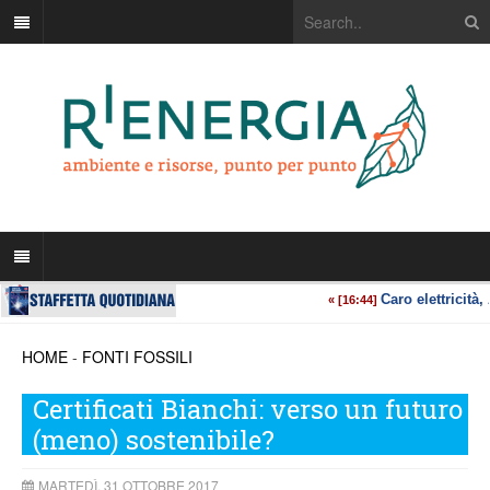
HOME
-
FONTI FOSSILI
Certificati Bianchi: verso un futuro
(meno) sostenibile?
MARTEDÌ, 31 OTTOBRE 2017