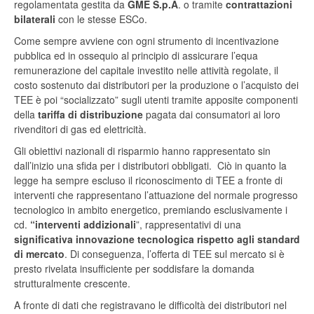
regolamentata gestita da
GME S.p.A
. o tramite
contrattazioni
bilaterali
con le stesse ESCo.
Come sempre avviene con ogni strumento di incentivazione
pubblica ed in ossequio al principio di assicurare l’equa
remunerazione del capitale investito nelle attività regolate, il
costo sostenuto dai distributori per la produzione o l’acquisto dei
TEE è poi “socializzato” sugli utenti tramite apposite componenti
della
tariffa di distribuzione
pagata dai consumatori ai loro
rivenditori di gas ed elettricità.
Gli obiettivi nazionali di risparmio hanno rappresentato sin
dall’inizio una sfida per i distributori obbligati. Ciò in quanto la
legge ha sempre escluso il riconoscimento di TEE a fronte di
interventi che rappresentano l’attuazione del normale progresso
tecnologico in ambito energetico, premiando esclusivamente i
cd.
“interventi addizionali
”, rappresentativi di una
significativa innovazione tecnologica rispetto agli standard
di mercato
. Di conseguenza, l’offerta di TEE sul mercato si è
presto rivelata insufficiente per soddisfare la domanda
strutturalmente crescente.
A fronte di dati che registravano le difficoltà dei distributori nel