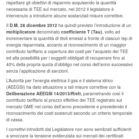
rispettare gli obiettivi di risparmio acquisendo la quantità
necessaria di TEE sul mercato, nel 2012 il legislatore è
intervenuto a introdurre alcune sostanziali misure correttive.
Il
D.M. 28 dicembre 2012
ha quindi previsto l’introduzione di un
moltiplicatore
denominato
coefficiente Τ (Tau)
, volto ad
incrementare la quantità di titoli emessi a fronte di ciascun tep di
energia risparmiata, accanto al riconoscimento di un maggior
contributo tariffario a copertura dei costi per l’acquisto dei TEE
ed alla possibilità per i soggetti obbligati di recuperare fino al
40% della propria quota d’obbligo nel corso dell’anno successivo
senza l’applicazione di sanzioni.
L’Autorità per l'energia elettrica il gas e il sistema idrico
(AEEGSI) ha dato attuazione a tali misure correttive con la
Deliberazione AEEGSI 14/2013/R/efr,
parametrando così il
contributo tariffario al prezzo effettivo dei TEE registrato sul
mercato GME nel corso dell’anno precedente e prevedendo il
riconoscimento dei costi sostenuti secondo un criterio temporale
di cassa.
I correttivi introdotti dal Legislatore non sono sembrati sufficienti
a smorzare la tensione evidenziata sui mercati dei certificati