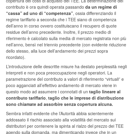
copertura dei costi di acquisto dei TEE. La determinazione del
contributo è ora quindi operata passando
da un regime di
“cassa” ad uno di “competenza”
, ossia differenziando il
regime tariffario a seconda che i TEE siano di competenza
dell’anno in corso ovvero costituiscano il recupero di quote
residue dell’anno precedente. Inoltre, il prezzo medio di
riferimento è calcolato sulla media di mercato registrata non più
nell’anno, bensì nel triennio precedente (con evidente riduzione
dello stesso, alla luce dell’andamento dei prezzi sopra
ricordato).
L’introduzione delle descritte misure ha destato perplessità negli
interpreti e non poca preoccupazione negli operatori. La
parametrazione del contributo a valori di riferimento “virtuali” e
poco agganciati all’effettivo andamento di mercato viene in
questo modo ad assumere i connotati di un
taglio lineare al
contributo tariffario
,
taglio che le imprese di distribuzione
sono chiamate ad assorbire senza copertura alcuna.
Sembra infatti evidente che l’Autorità abbia scientemente
addossato il rischio associato alla volatilità del mercato sui
distributori per contenere la spinta al rialzo del prezzo dei TEE
agendo sulla domanda, ma dimenticando invece che in un