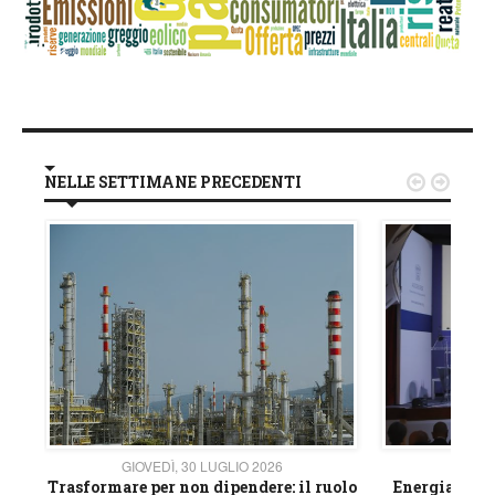
NELLE SETTIMANE PRECEDENTI


GIOVEDÌ, 30 LUGLIO 2026
GIOVE
ico
Trasformare per non dipendere: il ruolo
Energia e mat