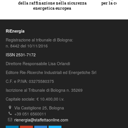
della raffinazione nella sicurezza
per la compet
energetica europea
RiEnergia
Registrazione al tribunale di Bologna:
n. 8442 del 10/11/2016
ISSN 2531-7172
Direttore Responsabile Lisa Orlandi
Editore Rie-Ricerche Industriali ed Energetiche Srl
C.F. e P.IVA: 03275580375
Iscrizione al Tribunale di Bologna n. 35269
Capitale sociale: € 10.400,00 i.v.
Via Castiglione 25, Bologna
+39 051 6560011
rienergia@staffettaonline.com