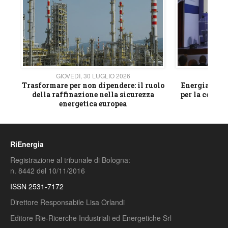
GIOVEDÌ, 30 LUGLIO 2026
GIOVE
ico
Trasformare per non dipendere: il ruolo
Energia e mat
della raffinazione nella sicurezza
per la compet
energetica europea
RiEnergia
Registrazione al tribunale di Bologna:
n. 8442 del 10/11/2016
ISSN 2531-7172
Direttore Responsabile Lisa Orlandi
Editore Rie-Ricerche Industriali ed Energetiche Srl