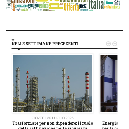
NELLE SETTIMANE PRECEDENTI


GIOVEDÌ, 30 LUGLIO 2026
GIOVE
ico
Trasformare per non dipendere: il ruolo
Energia e mat
della raffinazione nella sicurezza
per la compet