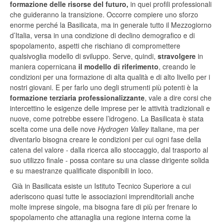
formazione delle risorse del futuro,
in quei profili professionali
che guideranno la transizione. Occorre compiere uno sforzo
enorme perché la Basilicata, ma in generale tutto il Mezzogiorno
d’Italia, versa in una condizione di declino demografico e di
spopolamento, aspetti che rischiano di compromettere
qualsivoglia modello di sviluppo. Serve, quindi,
stravolgere
in
maniera copernicana
il modello di riferimento
, creando le
condizioni per una formazione di alta qualità e di alto livello per i
nostri giovani. E per farlo uno degli strumenti più potenti è la
formazione terziaria professionalizzante
, vale a dire corsi che
intercettino le esigenze delle imprese per le attività tradizionali e
nuove, come potrebbe essere l’idrogeno. La Basilicata è stata
scelta come una delle nove
Hydrogen Valley
italiane, ma per
diventarlo bisogna creare le condizioni per cui ogni fase della
catena del valore - dalla ricerca allo stoccaggio, dal trasporto al
suo utilizzo finale - possa contare su una classe dirigente solida
e su maestranze qualificate disponibili in loco.
Già in Basilicata esiste un Istituto Tecnico Superiore a cui
aderiscono quasi tutte le associazioni imprenditoriali anche
molte imprese singole, ma bisogna fare di più per frenare lo
spopolamento che attanaglia una regione interna come la