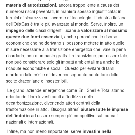
materia di autorizzazioni
, ancora troppo lente a causa dei
numerosi rischi paventati, in maniera spesso ingiustificata: in
termini di sicurezza sul lavoro e di tecnologie, l’industria italiana
dell’Oil&Gas è tra le più avanzate al mondo. Serve, inoltre, un
impegno
delle classi dirigenti lucane
a valorizzare al massimo
queste due fonti essenziali,
anche perché con le risorse
economiche che ne derivano si possono mettere in atto quelle
misure necessarie alla transizione energetica che, vale la pena
ricordarlo, non è un pasto gratis. La transizione, per essere tale,
non può considerare solo gli impatti ambientali ma anche le
ricadute economiche e sociali. Questo per evitare di farsi
mordere dalle crisi e di dover conseguentemente fare delle
scelte draconiane e insostenibili.
Le grandi aziende energetiche come Eni, Shell e Total stanno
orientando i loro investimenti all’indirizzo della
decarbonizzazione, divenendo attori centrali della
trasformazione in atto. Bisogna altresì
aiutare tutte le imprese
dell’indotto
ad essere sempre più competitive sui mercati
nazionali e internazionali.
Infine, ma non meno importante, serve
investire nella