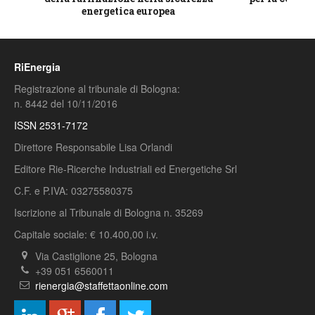
energetica europea
RiEnergia
Registrazione al tribunale di Bologna:
n. 8442 del 10/11/2016
ISSN 2531-7172
Direttore Responsabile Lisa Orlandi
Editore Rie-Ricerche Industriali ed Energetiche Srl
C.F. e P.IVA: 03275580375
Iscrizione al Tribunale di Bologna n. 35269
Capitale sociale: € 10.400,00 i.v.
Via Castiglione 25, Bologna
+39 051 6560011
rienergia@staffettaonline.com