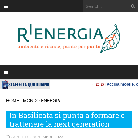
HOME
-
MONDO ENERGIA
In Basilicata si punta a formare e
trattenere la next generation
GIOVEDÌ, 02 NOVEMBRE 2023