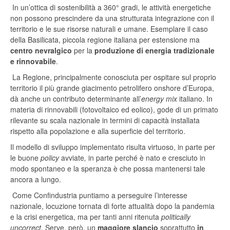
In un’ottica di sostenibilità a 360° gradi, le attività energetiche
non possono prescindere da una strutturata integrazione con il
territorio e le sue risorse naturali e umane. Esemplare il caso
della Basilicata, piccola regione italiana per estensione ma
centro nevralgico
per la
produzione di energia tradizionale
e rinnovabile
.
La Regione, principalmente conosciuta per ospitare sul proprio
territorio il più grande giacimento petrolifero onshore d’Europa,
dà anche un contributo determinante all’
energy mix
italiano. In
materia di rinnovabili (fotovoltaico ed eolico), gode di un primato
rilevante su scala nazionale in termini di capacità installata
rispetto alla popolazione e alla superficie del territorio.
Il modello di sviluppo implementato risulta virtuoso, in parte per
le buone
policy
avviate
,
in parte perché è nato e cresciuto in
modo spontaneo e la speranza è che possa mantenersi tale
ancora a lungo.
Come Confindustria puntiamo a perseguire l’interesse
nazionale, locuzione tornata di forte attualità dopo la pandemia
e la crisi energetica, ma per tanti anni ritenuta
politically
uncorrect
. Serve, però, un
maggiore slancio
soprattutto
in