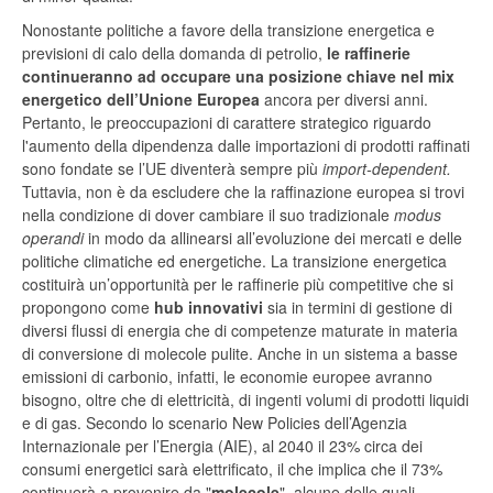
Nonostante politiche a favore della transizione energetica e
previsioni di calo della domanda di petrolio,
le raffinerie
continueranno ad occupare una posizione chiave nel mix
energetico
dell’Unione Europea
ancora per diversi anni.
Pertanto, le preoccupazioni di carattere strategico riguardo
l'aumento della dipendenza dalle importazioni di prodotti raffinati
sono fondate se l’UE diventerà sempre più
import-dependent.
Tuttavia, non è da escludere che la raffinazione europea si trovi
nella condizione di dover cambiare il suo tradizionale
modus
operandi
in modo da allinearsi all’evoluzione dei mercati e delle
politiche climatiche ed energetiche. La transizione energetica
costituirà un’opportunità per le raffinerie più competitive che si
propongono come
hub innovativi
sia in termini di gestione di
diversi flussi di energia che di competenze maturate in materia
di conversione di molecole pulite. Anche in un sistema a basse
emissioni di carbonio, infatti, le economie europee avranno
bisogno, oltre che di elettricità, di ingenti volumi di prodotti liquidi
e di gas. Secondo lo scenario New Policies dell’Agenzia
Internazionale per l’Energia (AIE), al 2040 il 23% circa dei
consumi energetici sarà elettrificato, il che implica che il 73%
continuerà a provenire da "
molecole
", alcune delle quali