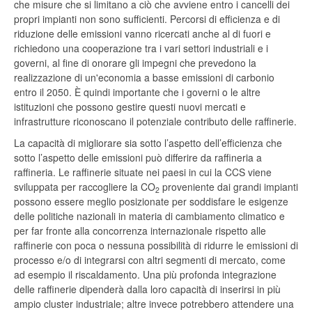
che misure che si limitano a ciò che avviene entro i cancelli dei
propri impianti non sono sufficienti. Percorsi di efficienza e di
riduzione delle emissioni vanno ricercati anche al di fuori e
richiedono una cooperazione tra i vari settori industriali e i
governi, al fine di onorare gli impegni che prevedono la
realizzazione di un'economia a basse emissioni di carbonio
entro il 2050. È quindi importante che i governi o le altre
istituzioni che possono gestire questi nuovi mercati e
infrastrutture riconoscano il potenziale contributo delle raffinerie.
La capacità di migliorare sia sotto l’aspetto dell’efficienza che
sotto l’aspetto delle emissioni può differire da raffineria a
raffineria. Le raffinerie situate nei paesi in cui la CCS viene
sviluppata per raccogliere la CO
proveniente dai grandi impianti
2
possono essere meglio posizionate per soddisfare le esigenze
delle politiche nazionali in materia di cambiamento climatico e
per far fronte alla concorrenza internazionale rispetto alle
raffinerie con poca o nessuna possibilità di ridurre le emissioni di
processo e/o di integrarsi con altri segmenti di mercato, come
ad esempio il riscaldamento. Una più profonda integrazione
delle raffinerie dipenderà dalla loro capacità di inserirsi in più
ampio cluster industriale; altre invece potrebbero attendere una