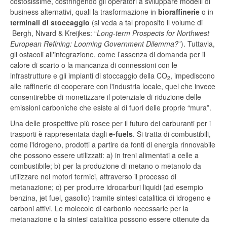
costosissime, costringendo gli operatori a sviluppare modelli di
business alternativi, quali la trasformazione in
bioraffinerie
o in
terminali di stoccaggio
(si veda a tal proposito il volume di
Bergh, Nivard & Kreijkes: “
Long-term Prospects for Northwest
European Refining: Looming Government Dilemma?
”). Tuttavia,
gli ostacoli all'integrazione, come l’assenza di domanda per il
calore di scarto o la mancanza di connessioni con le
infrastrutture e gli impianti di stoccaggio della CO
, impediscono
2
alle raffinerie di cooperare con l'industria locale, quel che invece
consentirebbe di monetizzare il potenziale di riduzione delle
emissioni carboniche che esiste al di fuori delle proprie “mura”.
Una delle prospettive più rosee per il futuro dei carburanti per i
trasporti è rappresentata dagli
e-fuels
. Si tratta di combustibili,
come l'idrogeno, prodotti a partire da fonti di energia rinnovabile
che possono essere utilizzati: a) in treni alimentati a celle a
combustibile; b) per la produzione di metano o metanolo da
utilizzare nei motori termici, attraverso il processo di
metanazione; c) per produrre idrocarburi liquidi (ad esempio
benzina, jet fuel, gasolio) tramite sintesi catalitica di idrogeno e
carboni attivi. Le molecole di carbonio necessarie per la
metanazione o la sintesi catalitica possono essere ottenute da