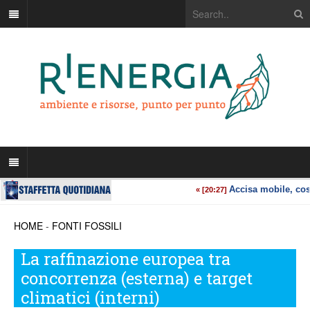
HOME
-
FONTI FOSSILI
La raffinazione europea tra
concorrenza (esterna) e target
climatici (interni)