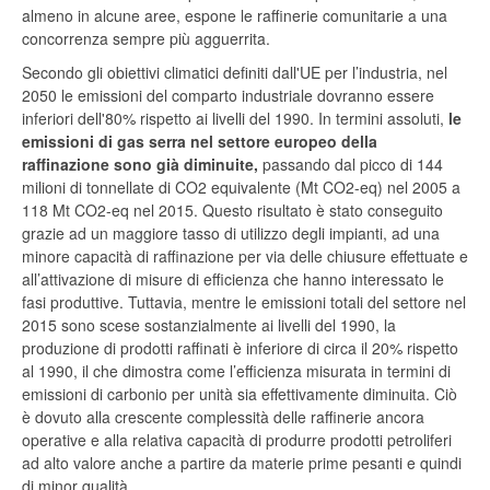
almeno in alcune aree, espone le raffinerie comunitarie a una
concorrenza sempre più agguerrita.
Secondo gli obiettivi climatici definiti dall'UE per l’industria, nel
2050 le emissioni del comparto industriale dovranno essere
inferiori dell'80% rispetto ai livelli del 1990. In termini assoluti,
le
emissioni di gas serra nel settore europeo della
raffinazione sono già diminuite,
passando dal picco di 144
milioni di tonnellate di CO2 equivalente (Mt CO2-eq) nel 2005 a
118 Mt CO2-eq nel 2015. Questo risultato è stato conseguito
grazie ad un maggiore tasso di utilizzo degli impianti, ad una
minore capacità di raffinazione per via delle chiusure effettuate e
all’attivazione di misure di efficienza che hanno interessato le
fasi produttive. Tuttavia, mentre le emissioni totali del settore nel
2015 sono scese sostanzialmente ai livelli del 1990, la
produzione di prodotti raffinati è inferiore di circa il 20% rispetto
al 1990, il che dimostra come l’efficienza misurata in termini di
emissioni di carbonio per unità sia effettivamente diminuita. Ciò
è dovuto alla crescente complessità delle raffinerie ancora
operative e alla relativa capacità di produrre prodotti petroliferi
ad alto valore anche a partire da materie prime pesanti e quindi
di minor qualità.