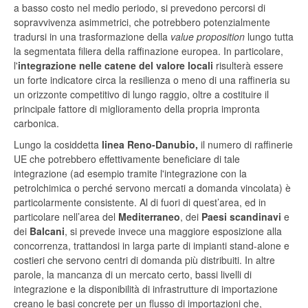
a basso costo nel medio periodo, si prevedono percorsi di
sopravvivenza asimmetrici, che potrebbero potenzialmente
tradursi in una trasformazione della
value proposition
lungo tutta
la segmentata filiera della raffinazione europea. In particolare,
l'
integrazione nelle catene del valore locali
risulterà essere
un forte indicatore circa la resilienza o meno di una raffineria su
un orizzonte competitivo di lungo raggio, oltre a costituire il
principale fattore di miglioramento della propria impronta
carbonica.
Lungo la cosiddetta
linea Reno-Danubio,
il numero di raffinerie
UE che potrebbero effettivamente beneficiare di tale
integrazione (ad esempio tramite l'integrazione con la
petrolchimica o perché servono mercati a domanda vincolata) è
particolarmente consistente. Al di fuori di quest’area, ed in
particolare nell’area del
Mediterraneo
, dei
Paesi scandinavi
e
dei
Balcani
, si prevede invece una maggiore esposizione alla
concorrenza, trattandosi in larga parte di impianti stand-alone e
costieri che servono centri di domanda più distribuiti. In altre
parole, la mancanza di un mercato certo, bassi livelli di
integrazione e la disponibilità di infrastrutture di importazione
creano le basi concrete per un flusso di importazioni che,