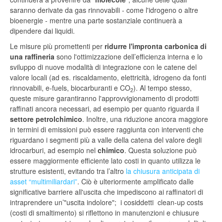
saranno derivate da gas rinnovabili - come l'idrogeno o altre
bioenergie - mentre una parte sostanziale continuerà a
dipendere dai liquidi.
Le misure più promettenti per
ridurre l'impronta carbonica di
una raffineria
sono l'ottimizzazione dell’efficienza interna e lo
sviluppo di nuove modalità di integrazione con le catene del
valore locali (ad es. riscaldamento, elettricità, idrogeno da fonti
rinnovabili, e-fuels, biocarburanti e CO
). Al tempo stesso,
2
queste misure garantiranno l'approvvigionamento di prodotti
raffinati ancora necessari, ad esempio per quanto riguarda il
settore petrolchimico
. Inoltre, una riduzione ancora maggiore
in termini di emissioni può essere raggiunta con interventi che
riguardano i segmenti più a valle della catena del valore degli
idrocarburi, ad esempio nel
chimico
. Questa soluzione può
essere maggiormente efficiente lato costi in quanto utilizza le
strutture esistenti, evitando tra l’altro
la chiusura anticipata di
asset “multimiliardari”
. Ciò è ulteriormente amplificato dalle
significative barriere all'uscita che impediscono ai raffinatori di
intraprendere un’"uscita indolore"; i cosiddetti clean-up costs
(costi di smaltimento) si riflettono in manutenzioni e chiusure