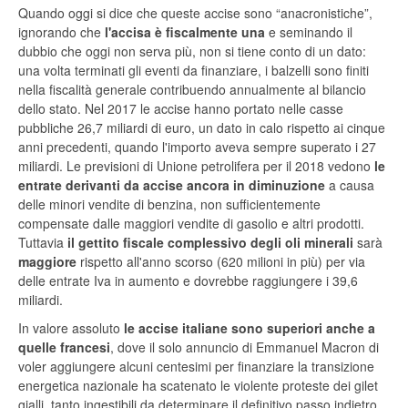
Quando oggi si dice che queste accise sono “anacronistiche”,
ignorando che
l'accisa è fiscalmente una
e seminando il
dubbio che oggi non serva più, non si tiene conto di un dato:
una volta terminati gli eventi da finanziare, i balzelli sono finiti
nella fiscalità generale contribuendo annualmente al bilancio
dello stato. Nel 2017 le accise hanno portato nelle casse
pubbliche 26,7 miliardi di euro, un dato in calo rispetto ai cinque
anni precedenti, quando l'importo aveva sempre superato i 27
miliardi. Le previsioni di Unione petrolifera per il 2018 vedono
le
entrate derivanti da accise ancora in diminuzione
a causa
delle minori vendite di benzina, non sufficientemente
compensate dalle maggiori vendite di gasolio e altri prodotti.
Tuttavia
il gettito fiscale complessivo degli oli minerali
sarà
maggiore
rispetto all'anno scorso (620 milioni in più) per via
delle entrate Iva in aumento e dovrebbe raggiungere i 39,6
miliardi.
In valore assoluto
le accise
italiane sono superiori anche a
quelle francesi
, dove il solo annuncio di Emmanuel Macron di
voler aggiungere alcuni centesimi per finanziare la transizione
energetica nazionale ha scatenato le violente proteste dei gilet
gialli, tanto ingestibili da determinare il definitivo passo indietro