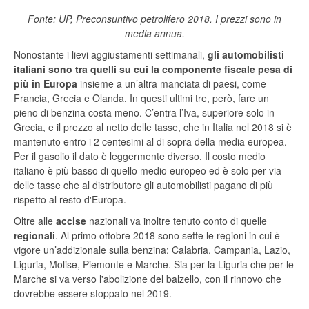
Fonte: UP, Preconsuntivo petrolifero 2018. I prezzi sono in
media annua.
Nonostante i lievi aggiustamenti settimanali,
gli automobilisti
italiani sono tra quelli su cui la componente fiscale pesa di
più in Europa
insieme a un’altra manciata di paesi, come
Francia, Grecia e Olanda. In questi ultimi tre, però, fare un
pieno di benzina costa meno. C’entra l’Iva, superiore solo in
Grecia, e il prezzo al netto delle tasse, che in Italia nel 2018 si è
mantenuto entro i 2 centesimi al di sopra della media europea.
Per il gasolio il dato è leggermente diverso. Il costo medio
italiano è più basso di quello medio europeo ed è solo per via
delle tasse che al distributore gli automobilisti pagano di più
rispetto al resto d'Europa.
Oltre alle
accise
nazionali va inoltre tenuto conto di quelle
regionali
. Al primo ottobre 2018 sono sette le regioni in cui è
vigore un’addizionale sulla benzina: Calabria, Campania, Lazio,
Liguria, Molise, Piemonte e Marche. Sia per la Liguria che per le
Marche si va verso l'abolizione del balzello, con il rinnovo che
dovrebbe essere stoppato nel 2019.