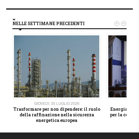
NELLE SETTIMANE PRECEDENTI


GIOVEDÌ, 30 LUGLIO 2026
GIOVE
ico
Trasformare per non dipendere: il ruolo
Energia e mat
della raffinazione nella sicurezza
per la compet
energetica europea