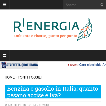
HOME
-
FONTI FOSSILI
Benzina e gasolio in Italia: quanto
pesano accise e Iva?
MARTEDÌ, 18 DICEMBRE 2018