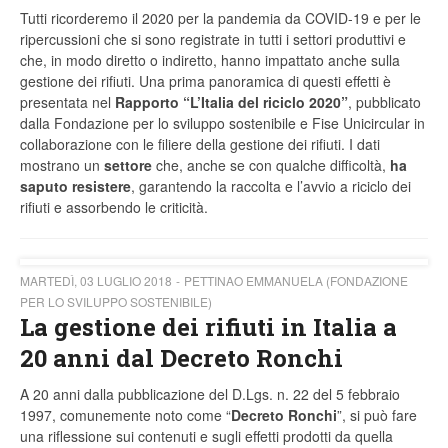
Tutti ricorderemo il 2020 per la pandemia da COVID-19 e per le
ripercussioni che si sono registrate in tutti i settori produttivi e
che, in modo diretto o indiretto, hanno impattato anche sulla
gestione dei rifiuti. Una prima panoramica di questi effetti è
presentata nel
Rapporto “L’Italia del riciclo 2020”
, pubblicato
dalla Fondazione per lo sviluppo sostenibile e Fise Unicircular in
collaborazione con le filiere della gestione dei rifiuti. I dati
mostrano un
settore
che, anche se con qualche difficoltà,
ha
saputo resistere
, garantendo la raccolta e l’avvio a riciclo dei
rifiuti e assorbendo le criticità.
MARTEDÌ, 03 LUGLIO 2018
PETTINAO EMMANUELA (FONDAZIONE
PER LO SVILUPPO SOSTENIBILE)
La gestione dei rifiuti in Italia a
20 anni dal Decreto Ronchi
A 20 anni dalla pubblicazione del D.Lgs. n. 22 del 5 febbraio
1997, comunemente noto come “
Decreto Ronchi
”, si può fare
una riflessione sui contenuti e sugli effetti prodotti da quella