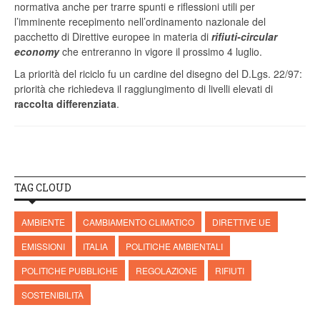
normativa anche per trarre spunti e riflessioni utili per
l’imminente recepimento nell’ordinamento nazionale del
pacchetto di Direttive europee in materia di
rifiuti-circular
economy
che entreranno in vigore il prossimo 4 luglio.
La priorità del riciclo fu un cardine del disegno del D.Lgs. 22/97:
priorità che richiedeva il raggiungimento di livelli elevati di
raccolta differenziata
.
TAG CLOUD
AMBIENTE
CAMBIAMENTO CLIMATICO
DIRETTIVE UE
EMISSIONI
ITALIA
POLITICHE AMBIENTALI
POLITICHE PUBBLICHE
REGOLAZIONE
RIFIUTI
SOSTENIBILITÀ