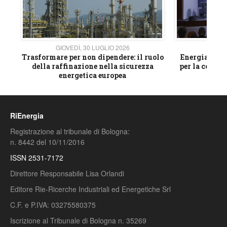
GIOVEDÌ, 30 LUGLIO 2026
GIOVE
ico
Trasformare per non dipendere: il ruolo
Energia e mat
della raffinazione nella sicurezza
per la compet
energetica europea
RiEnergia
Registrazione al tribunale di Bologna:
n. 8442 del 10/11/2016
ISSN 2531-7172
Direttore Responsabile Lisa Orlandi
Editore Rie-Ricerche Industriali ed Energetiche Srl
C.F. e P.IVA: 03275580375
Iscrizione al Tribunale di Bologna n. 35269