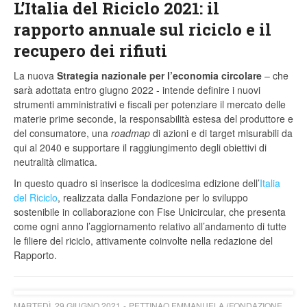
L’Italia del Riciclo 2021: il
rapporto annuale sul riciclo e il
recupero dei rifiuti
La nuova
Strategia nazionale per l’economia circolare
– che
sarà adottata entro giugno 2022 - intende definire i nuovi
strumenti amministrativi e fiscali per potenziare il mercato delle
materie prime seconde, la responsabilità estesa del produttore e
del consumatore, una
roadmap
di azioni e di target misurabili da
qui al 2040 e supportare il raggiungimento degli obiettivi di
neutralità climatica.
In questo quadro si inserisce la dodicesima edizione dell’
Italia
del Riciclo
, realizzata dalla Fondazione per lo sviluppo
sostenibile in collaborazione con Fise Unicircular, che presenta
come ogni anno l’aggiornamento relativo all’andamento di tutte
le filiere del riciclo, attivamente coinvolte nella redazione del
Rapporto.
MARTEDÌ, 29 GIUGNO 2021
PETTINAO EMMANUELA (FONDAZIONE