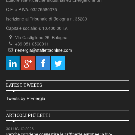
Editore Rie-Ricerche Industriali ed Energetiche Srl
C.F. e P.IVA: 03275580375
Iscrizione al Tribunale di Bologna n. 35269
Capitale sociale: € 10.400,00 i.v.
Via Castiglione 25, Bologna
+39 051 6560011
rienergia@staffettaonline.com
LATEST TWEETS
Tweets by RiEnergia
ARTICOLI PIÙ LETTI
30 LUGLIO 2026
Perché conviene convertire le raffinerie europee in bio-