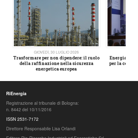
GIOVEDÌ, 30 LUGLIO 2026
GIOVE
ico
Trasformare per non dipendere: il ruolo
Energia e mat
della raffinazione nella sicurezza
per la compet
energetica europea
RiEnergia
Registrazione al tribunale di Bologna:
n. 8442 del 10/11/2016
ISSN 2531-7172
Direttore Responsabile Lisa Orlandi