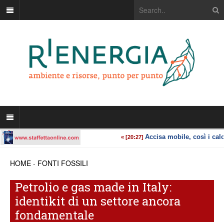
HOME
-
FONTI FOSSILI
Petrolio e gas made in Italy:
identikit di un settore ancora
fondamentale