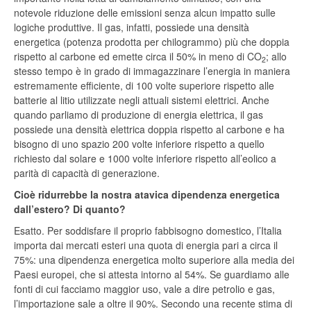
notevole riduzione delle emissioni senza alcun impatto sulle
logiche produttive. Il gas, infatti, possiede una densità
energetica (potenza prodotta per chilogrammo) più che doppia
rispetto al carbone ed emette circa il 50% in meno di CO
; allo
2
stesso tempo è in grado di immagazzinare l’energia in maniera
estremamente efficiente, di 100 volte superiore rispetto alle
batterie al litio utilizzate negli attuali sistemi elettrici. Anche
quando parliamo di produzione di energia elettrica, il gas
possiede una densità elettrica doppia rispetto al carbone e ha
bisogno di uno spazio 200 volte inferiore rispetto a quello
richiesto dal solare e 1000 volte inferiore rispetto all’eolico a
parità di capacità di generazione.
Cioè ridurrebbe la nostra atavica dipendenza energetica
dall’estero? Di quanto?
Esatto. Per soddisfare il proprio fabbisogno domestico, l’Italia
importa dai mercati esteri una quota di energia pari a circa il
75%: una dipendenza energetica molto superiore alla media dei
Paesi europei, che si attesta intorno al 54%. Se guardiamo alle
fonti di cui facciamo maggior uso, vale a dire petrolio e gas,
l’importazione sale a oltre il 90%. Secondo una recente stima di