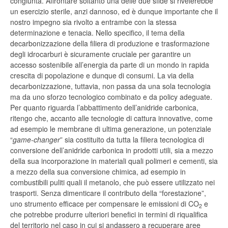
congiunta. Affrontare soltanto una delle due sfide si rivelerebbe
un esercizio sterile, anzi dannoso, ed è dunque importante che il
nostro impegno sia rivolto a entrambe con la stessa
determinazione e tenacia. Nello specifico, il tema della
decarbonizzazione della filiera di produzione e trasformazione
degli idrocarburi è sicuramente cruciale per garantire un
accesso sostenibile all’energia da parte di un mondo in rapida
crescita di popolazione e dunque di consumi. La via della
decarbonizzazione, tuttavia, non passa da una sola tecnologia
ma da uno sforzo tecnologico combinato e da policy adeguate.
Per quanto riguarda l’abbattimento dell’anidride carbonica,
ritengo che, accanto alle tecnologie di cattura innovative, come
ad esempio le membrane di ultima generazione, un potenziale
“
game-changer
” sia costituito da tutta la filiera tecnologica di
conversione dell’anidride carbonica in prodotti utili, sia a mezzo
della sua incorporazione in materiali quali polimeri e cementi, sia
a mezzo della sua conversione chimica, ad esempio in
combustibili puliti quali il metanolo, che può essere utilizzato nei
trasporti. Senza dimenticare il contributo della “forestazione”,
uno strumento efficace per compensare le emissioni di CO
e
2
che potrebbe produrre ulteriori benefici in termini di riqualifica
del territorio nel caso in cui si andassero a recuperare aree