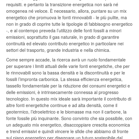
requisiti. e pertanto la transizione energetica non sarà né
omogenea né veloce. È necessario, allora, puntare su un mix
energetico che promuova le fonti rinnovabili - le più pulite, ma
non in grado di coprire tutte le tipologie di fabbisogno energetico
-, e al contempo preveda l’utilizzo delle fonti fossili a minori
emissioni, soprattutto il gas naturale, in grado di garantire
continuità ed elevato contributo energetico in particolare nei
settori del trasporto, grande industria e nella chimica.
Come sempre accade, la ricerca avrà un ruolo fondamentale
per superare i limiti attuali delle varie fonti energetiche, che per
le rinnovabili sono la bassa densità e la discontinuità e per le
fossili l’impronta carbonica. La stessa efficienza energetica,
tassello fondamentale per la riduzione dei consumi energetici e
delle emissioni, è intrinsecamente connessa al progresso
tecnologico. In questo mix ideale sarà importante il contributo di
altre fonti energetiche continue e ad alta densità, come il
geotermico, l’idroelettrico e le biomasse ma non il carbone, la
fonte fossile più inquinante. Sono convinto che sia possibile, con
un adeguato mix energetico, disaccoppiare crescita economica
e trend emissivi e quindi vincere le sfide che abbiamo di fronte
sul piano energetico per disegnare un futuro sostenibile dal