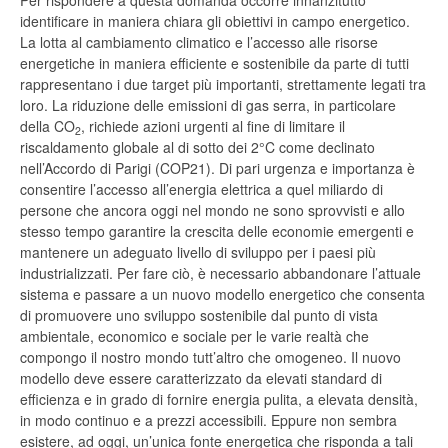
Per rispondere a questa domanda occorre innanzitutto
identificare in maniera chiara gli obiettivi in campo energetico.
La lotta al cambiamento climatico e l’accesso alle risorse
energetiche in maniera efficiente e sostenibile da parte di tutti
rappresentano i due target più importanti, strettamente legati tra
loro. La riduzione delle emissioni di gas serra, in particolare
della CO
, richiede azioni urgenti al fine di limitare il
2
riscaldamento globale al di sotto dei 2°C come declinato
nell’Accordo di Parigi (COP21). Di pari urgenza e importanza è
consentire l’accesso all’energia elettrica a quel miliardo di
persone che ancora oggi nel mondo ne sono sprovvisti e allo
stesso tempo garantire la crescita delle economie emergenti e
mantenere un adeguato livello di sviluppo per i paesi più
industrializzati. Per fare ciò, è necessario abbandonare l’attuale
sistema e passare a un nuovo modello energetico che consenta
di promuovere uno sviluppo sostenibile dal punto di vista
ambientale, economico e sociale per le varie realtà che
compongo il nostro mondo tutt’altro che omogeneo. Il nuovo
modello deve essere caratterizzato da elevati standard di
efficienza e in grado di fornire energia pulita, a elevata densità,
in modo continuo e a prezzi accessibili. Eppure non sembra
esistere, ad oggi, un’unica fonte energetica che risponda a tali