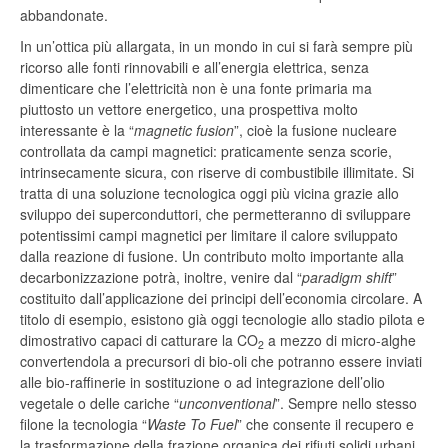
abbandonate.
In un’ottica più allargata, in un mondo in cui si farà sempre più
ricorso alle fonti rinnovabili e all’energia elettrica, senza
dimenticare che l’elettricità non è una fonte primaria ma
piuttosto un vettore energetico, una prospettiva molto
interessante è la “
magnetic fusion
”, cioè la fusione nucleare
controllata da campi magnetici: praticamente senza scorie,
intrinsecamente sicura, con riserve di combustibile illimitate. Si
tratta di una soluzione tecnologica oggi più vicina grazie allo
sviluppo dei superconduttori, che permetteranno di sviluppare
potentissimi campi magnetici per limitare il calore sviluppato
dalla reazione di fusione. Un contributo molto importante alla
decarbonizzazione potrà, inoltre, venire dal “
paradigm shift
”
costituito dall’applicazione dei principi dell’economia circolare. A
titolo di esempio, esistono già oggi tecnologie allo stadio pilota e
dimostrativo capaci di catturare la CO
a mezzo di micro-alghe
2
convertendola a precursori di bio-oli che potranno essere inviati
alle bio-raffinerie in sostituzione o ad integrazione dell’olio
vegetale o delle cariche “
unconventional
”. Sempre nello stesso
filone la tecnologia “
Waste To Fuel
” che consente il recupero e
la trasformazione della frazione organica dei rifiuti solidi urbani