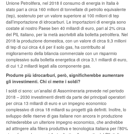
Unione Petrolifera, nel 2018 il consumo di energia in Italia è
stato pari a circa 160 milioni di tonnellate di petrolio equivalente
(tep), sostenuto per un valore superiore ai 100 milioni di tep
dall’importazione di idrocarburi. Le importazioni di energia sono
costate al nostro Paese ben 40 miliardi di euro, pari al 2% circa
del PIL italiano, per la metà ascrivibili alla bolletta petrolifera. Nel
2018 la produzione domestica, con un valore di circa 9,3 milioni
di tep di cui circa 4,6 per il solo gas, ha contribuito al
miglioramento della bilancia commerciale con un risparmio
complessivo sulla bolletta energetica di circa 3,1 miliardi di euro,
di cui 1,2 miliardi legati alla componente gas.
Produrre più idrocarburi, però, significherebbe aumentare
gli investimenti. Chi ci mette i soldi?
I soldi ci sono: un’analisi di Assomineraria prevede nel periodo
2018 – 2030 investimenti diretti da parte dei principali operatori
per circa 13 miliardi di euro e un impegno economico
complessivo di circa 18 miliardi su progetti già definiti. Inoltre, lo
sviluppo delle riserve di gas italiane non ancora in produzione
richiederebbe un ulteriore impegno economico, che andrebbe
ad attingere alla filiera produttiva e tecnologica italiana per l’80%