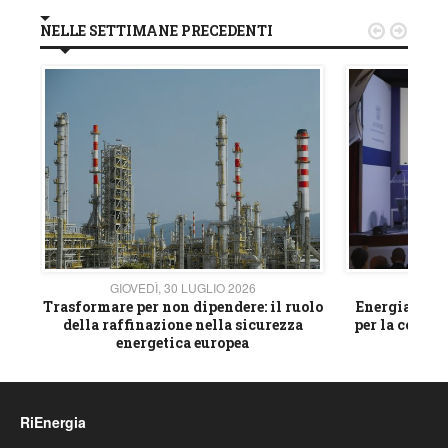
NELLE SETTIMANE PRECEDENTI


GIOVEDÌ, 30 LUGLIO 2026
GIOVE
ico
Trasformare per non dipendere: il ruolo
Energia e mat
della raffinazione nella sicurezza
per la compet
energetica europea
RiEnergia