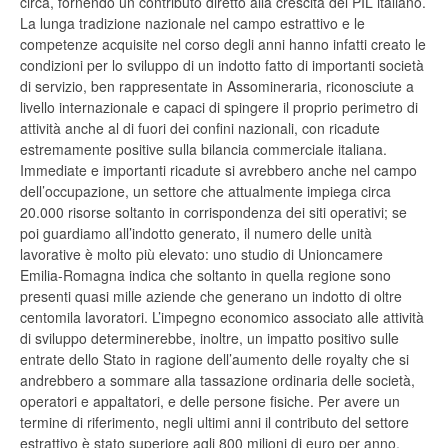
circa, fornendo un contributo diretto alla crescita del PIL italiano.
La lunga tradizione nazionale nel campo estrattivo e le
competenze acquisite nel corso degli anni hanno infatti creato le
condizioni per lo sviluppo di un indotto fatto di importanti società
di servizio, ben rappresentate in Assomineraria, riconosciute a
livello internazionale e capaci di spingere il proprio perimetro di
attività anche al di fuori dei confini nazionali, con ricadute
estremamente positive sulla bilancia commerciale italiana.
Immediate e importanti ricadute si avrebbero anche nel campo
dell’occupazione, un settore che attualmente impiega circa
20.000 risorse soltanto in corrispondenza dei siti operativi; se
poi guardiamo all’indotto generato, il numero delle unità
lavorative è molto più elevato: uno studio di Unioncamere
Emilia-Romagna indica che soltanto in quella regione sono
presenti quasi mille aziende che generano un indotto di oltre
centomila lavoratori. L’impegno economico associato alle attività
di sviluppo determinerebbe, inoltre, un impatto positivo sulle
entrate dello Stato in ragione dell’aumento delle royalty che si
andrebbero a sommare alla tassazione ordinaria delle società,
operatori e appaltatori, e delle persone fisiche. Per avere un
termine di riferimento, negli ultimi anni il contributo del settore
estrattivo è stato superiore agli 800 milioni di euro per anno.