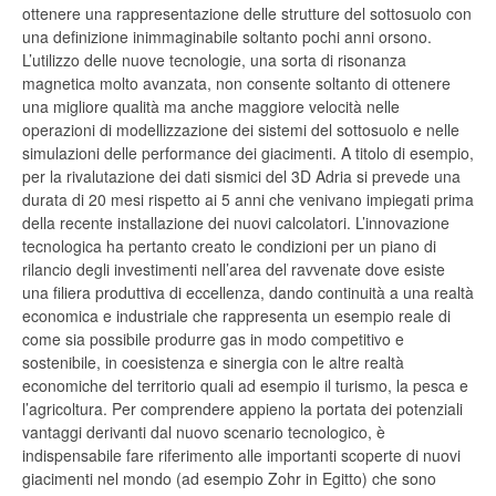
ottenere una rappresentazione delle strutture del sottosuolo con
una definizione inimmaginabile soltanto pochi anni orsono.
L’utilizzo delle nuove tecnologie, una sorta di risonanza
magnetica molto avanzata, non consente soltanto di ottenere
una migliore qualità ma anche maggiore velocità nelle
operazioni di modellizzazione dei sistemi del sottosuolo e nelle
simulazioni delle performance dei giacimenti. A titolo di esempio,
per la rivalutazione dei dati sismici del 3D Adria si prevede una
durata di 20 mesi rispetto ai 5 anni che venivano impiegati prima
della recente installazione dei nuovi calcolatori. L’innovazione
tecnologica ha pertanto creato le condizioni per un piano di
rilancio degli investimenti nell’area del ravvenate dove esiste
una filiera produttiva di eccellenza, dando continuità a una realtà
economica e industriale che rappresenta un esempio reale di
come sia possibile produrre gas in modo competitivo e
sostenibile, in coesistenza e sinergia con le altre realtà
economiche del territorio quali ad esempio il turismo, la pesca e
l’agricoltura. Per comprendere appieno la portata dei potenziali
vantaggi derivanti dal nuovo scenario tecnologico, è
indispensabile fare riferimento alle importanti scoperte di nuovi
giacimenti nel mondo (ad esempio Zohr in Egitto) che sono