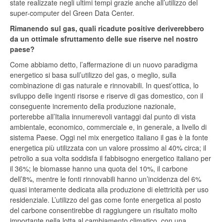
state realizzate negli ultimi tempi grazie anche all’utilizzo del
super-computer del Green Data Center.
Rimanendo sul gas, quali ricadute positive deriverebbero
da un ottimale sfruttamento delle sue riserve nel nostro
paese?
Come abbiamo detto, l’affermazione di un nuovo paradigma
energetico si basa sull’utilizzo del gas, o meglio, sulla
combinazione di gas naturale e rinnovabili. In quest’ottica, lo
sviluppo delle ingenti risorse e riserve di gas domestico, con il
conseguente incremento della produzione nazionale,
porterebbe all’Italia innumerevoli vantaggi dal punto di vista
ambientale, economico, commerciale e, in generale, a livello di
sistema Paese. Oggi nel mix energetico italiano il gas è la fonte
energetica più utilizzata con un valore prossimo al 40% circa; il
petrolio a sua volta soddisfa il fabbisogno energetico italiano per
il 36%; le biomasse hanno una quota del 10%, il carbone
dell’8%, mentre le fonti rinnovabili hanno un’incidenza del 6%
quasi interamente dedicata alla produzione di elettricità per uso
residenziale. L’utilizzo del gas come fonte energetica al posto
del carbone consentirebbe di raggiungere un risultato molto
importante nella lotta al cambiamento climatico, con una