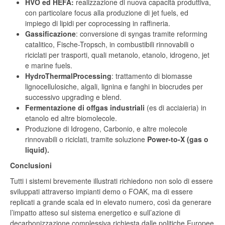
HVO ed HEFA:
realizzazione di nuova capacità produttiva,
con particolare focus alla produzione di jet fuels, ed
impiego di lipidi per coprocessing in raffineria.
Gassificazione
: conversione di syngas tramite reforming
catalitico, Fische-Tropsch, in combustibili rinnovabili o
riciclati per trasporti, quali metanolo, etanolo, idrogeno, jet
e marine fuels.
HydroThermalProcessing
: trattamento di biomasse
lignocellulosiche, algali, lignina e fanghi in biocrudes per
successivo upgrading e blend.
Fermentazione di offgas industriali
(es di acciaieria) in
etanolo ed altre biomolecole.
Produzione di Idrogeno, Carbonio, e altre molecole
rinnovabili o riciclati, tramite soluzione
Power-to-X (gas o
liquid).
Conclusioni
Tutti i sistemi brevemente illustrati richiedono non solo di essere
sviluppati attraverso impianti demo o FOAK, ma di essere
replicati a grande scala ed in elevato numero, così da generare
l’impatto atteso sul sistema energetico e sull’azione di
decarbonizzazione complessiva richiesta dalle politiche Europee