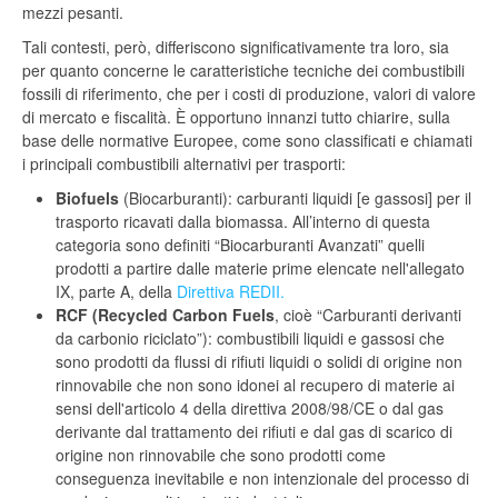
mezzi pesanti.
Tali contesti, però, differiscono significativamente tra loro, sia
per quanto concerne le caratteristiche tecniche dei combustibili
fossili di riferimento, che per i costi di produzione, valori di valore
di mercato e fiscalità. È opportuno innanzi tutto chiarire, sulla
base delle normative Europee, come sono classificati e chiamati
i principali combustibili alternativi per trasporti:
Biofuels
(Biocarburanti): carburanti liquidi [e gassosi] per il
trasporto ricavati dalla biomassa. All’interno di questa
categoria sono definiti “Biocarburanti Avanzati” quelli
prodotti a partire dalle materie prime elencate nell'allegato
IX, parte A, della
Direttiva REDII.
RCF (Recycled Carbon Fuels
, cioè “Carburanti derivanti
da carbonio riciclato”): combustibili liquidi e gassosi che
sono prodotti da flussi di rifiuti liquidi o solidi di origine non
rinnovabile che non sono idonei al recupero di materie ai
sensi dell'articolo 4 della direttiva 2008/98/CE o dal gas
derivante dal trattamento dei rifiuti e dal gas di scarico di
origine non rinnovabile che sono prodotti come
conseguenza inevitabile e non intenzionale del processo di