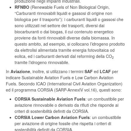
produzione negli impianti industriali.
RFNBO
(Renewable Fuels of Non Biological Origin,
“Carburanti rinnovabili liquidi e gassosi di origine non
biologica per il trasporto”): i carburanti liquidi o gassosi che
sono utilizzati nel settore dei trasporti, diversi dai
biocarburanti o dai biogas, il cui contenuto energetico
proviene da fonti rinnovabili diverse dalla biomassa. In
questo ambito, ad esempio, si collocano l’idrogeno prodotto
da elettrolisi alimentata tramite energia fotovoltaica od
eolica, ed i carburanti derivati dal reforming della CO
2
tramite l’idrogeno rinnovabile.
In
Aviazione
, inoltre, si utilizzano i termini
SAF
ed
LCAF
per
indicare Sustainable Aviation Fuels e Low Carbon Aviation
Fuels. Secondo ICAO (International Civil Aviation Organization)
ed il programma CORSIA (SARP-AnnexIV vol.16), questi sono:
CORSIA Sustainable Aviation Fuels
: un combustibile per
aviazione rinnovabile o derivato da rifiuti che risponde ai
criteri di sostenibilità definiti da CORSIA.
CORSIA Lower Carbon Aviation Fuels
: un combustibile
per aviazione di origine fossile che rispetta i criteri di
sostenibilità definiti da CORSIA.