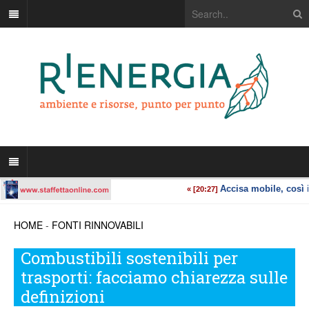
HOME
-
FONTI RINNOVABILI
Combustibili sostenibili per
trasporti: facciamo chiarezza sulle
definizioni