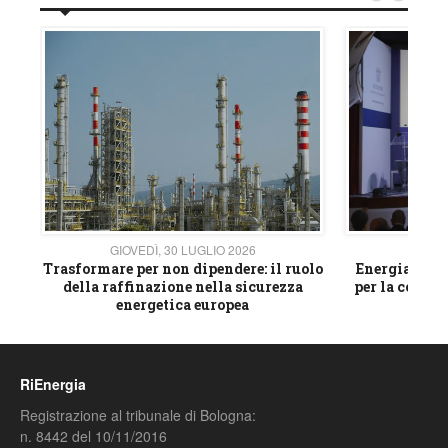
GIOVEDÌ, 30 LUGLIO 2026
GIOVE
ico
Trasformare per non dipendere: il ruolo
Energia e mat
della raffinazione nella sicurezza
per la compet
energetica europea
RiEnergia
Registrazione al tribunale di Bologna:
n. 8442 del 10/11/2016