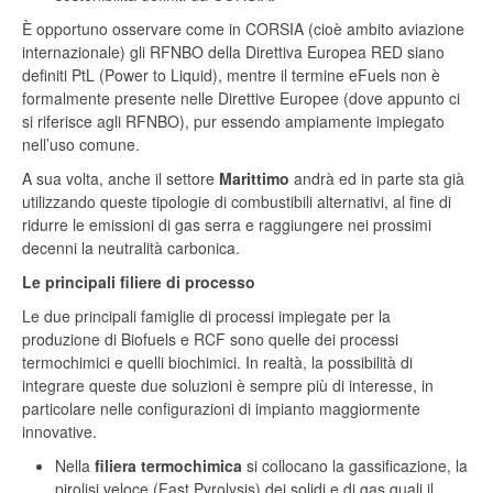
È opportuno osservare come in CORSIA (cioè ambito aviazione
internazionale) gli RFNBO della Direttiva Europea RED siano
definiti PtL (Power to Liquid), mentre il termine eFuels non è
formalmente presente nelle Direttive Europee (dove appunto ci
si riferisce agli RFNBO), pur essendo ampiamente impiegato
nell’uso comune.
A sua volta, anche il settore
Marittimo
andrà ed in parte sta già
utilizzando queste tipologie di combustibili alternativi, al fine di
ridurre le emissioni di gas serra e raggiungere nei prossimi
decenni la neutralità carbonica.
Le principali filiere di processo
Le due principali famiglie di processi impiegate per la
produzione di Biofuels e RCF sono quelle dei processi
termochimici e quelli biochimici. In realtà, la possibilità di
integrare queste due soluzioni è sempre più di interesse, in
particolare nelle configurazioni di impianto maggiormente
innovative.
Nella
filiera termochimica
si collocano la gassificazione, la
pirolisi veloce (Fast Pyrolysis) dei solidi e di gas quali il