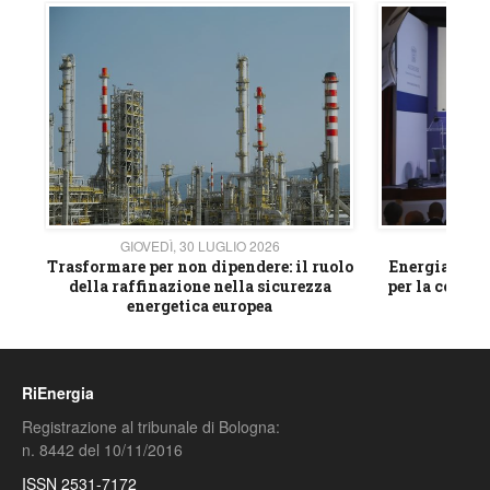
GIOVEDÌ, 30 LUGLIO 2026
GIOVE
ico
Trasformare per non dipendere: il ruolo
Energia e mat
della raffinazione nella sicurezza
per la compet
energetica europea
RiEnergia
Registrazione al tribunale di Bologna:
n. 8442 del 10/11/2016
ISSN 2531-7172