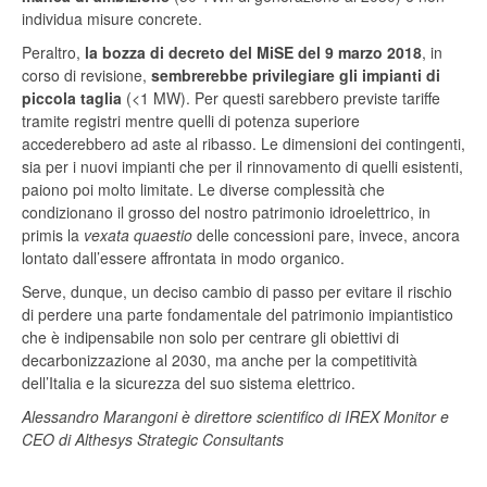
individua misure concrete.
Peraltro,
la bozza di decreto del MiSE del 9 marzo 2018
, in
corso di revisione,
sembrerebbe privilegiare gli impianti di
piccola taglia
(<1 MW). Per questi sarebbero previste tariffe
tramite registri mentre quelli di potenza superiore
accederebbero ad aste al ribasso. Le dimensioni dei contingenti,
sia per i nuovi impianti che per il rinnovamento di quelli esistenti,
paiono poi molto limitate. Le diverse complessità che
condizionano il grosso del nostro patrimonio idroelettrico, in
primis la
vexata quaestio
delle concessioni pare, invece, ancora
lontato dall’essere affrontata in modo organico.
Serve, dunque, un deciso cambio di passo per evitare il rischio
di perdere una parte fondamentale del patrimonio impiantistico
che è indipensabile non solo per centrare gli obiettivi di
decarbonizzazione al 2030, ma anche per la competitività
dell’Italia e la sicurezza del suo sistema elettrico.
Alessandro Marangoni è direttore scientifico di IREX Monitor e
CEO di Althesys Strategic Consultants