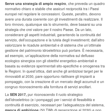
Serve una strategia di ampio respiro
, che preveda un quadro
normativo chiaro e stabile che assicuri reciprocità tra i Paesi
europei nel regolare le concessioni. Queste, peraltro, devono
avere una durata coerente con gli investimenti da realizzare. Il
loro rinnovo, qualunque sia lo strumento, deve basarsi su una
strategia che crei valore per il nostro Paese. Da un lato,
considerare gli aspetti industriali, garantendo la continuità del
servizio, dell’occupazione e la tutela degli investimenti; dall’altro
valorizzare le ricadute ambientali e di sistema che un’ottimale
gestione del patrimonio idroelettrico può portare. È necessaria,
ad esempio, un’applicazione della normativa sul deflusso
ecologico sinergica con gli obiettivi energetico-ambientali e
basata su evidenze sperimentali sito-specifiche e omogenea tra
le Regioni. In quest’ottica, dati anche gli ambiziosi target per le
rinnovabili al 2030, pare opportuno riattivare gli impianti a
pompaggio, con la creazione di un mercato degli accumuli e un
congruo riconoscimento alla fornitura di servizi ancillari.
La
SEN 2017,
pur riconoscendo il ruolo strategico
dell’idroelettrico (e i pompaggi) per i servizi di flessibilità e
continuità di esercizio, necessari per l’adeguatezza del sistema,
manca di ambizione
(50 TWh di generazione al 2030) e non