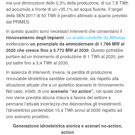
ma una diminuzione dello 0,3% della produzione, di cui 7,8 TWh
ad accumulo a fronte di un +35,1% ad acqua fluente. Il target
della SEN 2017 di 50 TWh è peraltro allineato a quanto previsto
dal PRIMES.
In questo quadro sono necessari interventi che consentano il
rinnovamento degli impianti
.
Le analisi condotte da Althesys
evidenziano
un potenziale da ammodernare di 1.786 MW al
2020 che cresce fino a 5.772 MW al 2030
. Questo potrebbe
portare ad un incremento di produzione di 1 TWh al 2020, per
poi salire fino a 3,4 TWh al 2030.
In assenza di interventi, invece, la perdita di produzione
rinnovabile idrolettrica sarebbe consistente, sia rispetto alla
situazione attuale che a un ipotetico scenario di rinnovamento.
Nel caso, infatti, di uno
scenario “
no action
”,
nel quale cioè
non viene prevista alcuna misura a favore del settore e
permane l’attuale incertezza che disincentiva gli investimenti,
l’idroelettrico perderebbe 10,4 TWh annui al 2030 rispetto ad
uno scenario proattivo.
Generazione idroelettrica storica e scenari no-action,
action