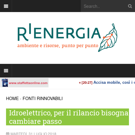
HOME
-
FONTI RINNOVABILI
Idroelettrico, per il rilancio bisogna
cambiare passo
MARTEDÌ, 31 LUGLIO 2018