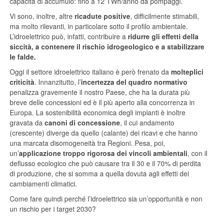
capacità di accumulo: fino a 12 TWh/anno da pompaggi.
Vi sono, inoltre, altre
ricadute positive
, difficilmente stimabili,
ma molto rilevanti, in particolare sotto il profilo ambientale.
L’idroelettrico può, infatti, contribuire a
ridurre gli effetti della
siccità, a contenere il rischio idrogeologico e a stabilizzare
le falde.
Oggi il settore idroelettrico italiano è però frenato da
molteplici
criticità
. Innanzitutto, l’
incertezza del quadro normativo
penalizza gravemente il nostro Paese, che ha la durata più
breve delle concessioni ed è il più aperto alla concorrenza in
Europa. La sostenibilità economica degli impianti è inoltre
gravata da
canoni di concessione
, il cui andamento
(crescente) diverge da quello (calante) dei ricavi e che hanno
una marcata disomogeneità tra Regioni. Pesa, poi,
un’
applicazione troppo rigorosa dei vincoli ambientali
, con il
deflusso ecologico che può causare tra il 30 e il 70% di perdita
di produzione, che si somma a quella dovuta agli effetti dei
cambiamenti climatici.
Come fare quindi perché l’idroelettrico sia un’opportunità e non
un rischio per i target 2030?