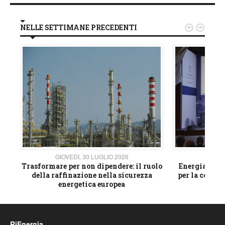
NELLE SETTIMANE PRECEDENTI


GIOVEDÌ, 30 LUGLIO 2026
GIOVE
ico
Trasformare per non dipendere: il ruolo
Energia e mat
della raffinazione nella sicurezza
per la compet
energetica europea
RiEnergia