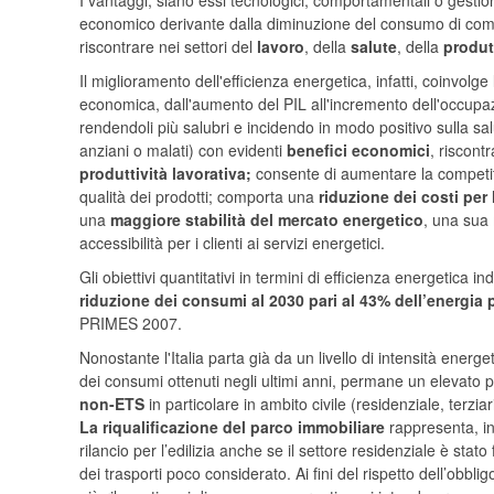
I vantaggi, siano essi tecnologici, comportamentali o gestion
economico derivante dalla diminuzione del consumo di combu
riscontrare nei settori del
lavoro
, della
salute
, della
produt
Il miglioramento dell'efficienza energetica, infatti, coinvolg
economica, dall'aumento del PIL all'incremento dell'occupaz
rendendoli più salubri e incidendo in modo positivo sulla sal
anziani o malati) con evidenti
benefici economici
, riscontr
produttività lavorativa;
consente di aumentare la competitiv
qualità dei prodotti; comporta una
riduzione dei costi per 
una
maggiore stabilità del mercato energetico
, una sua
accessibilità per i clienti ai servizi energetici.
Gli obiettivi quantitativi in termini di efficienza energetica 
riduzione dei consumi al 2030 pari al 43% dell’energia p
PRIMES 2007.
Nonostante l'Italia parta già da un livello di intensità energeti
dei consumi ottenuti negli ultimi anni, permane un elevato
non-ETS
in particolare in ambito
civile (residenziale, terzia
La riqualificazione del parco immobiliare
rappresenta, in 
rilancio per l’edilizia anche se il settore residenziale è stat
dei trasporti poco considerato. Ai fini del rispetto dell’obbli