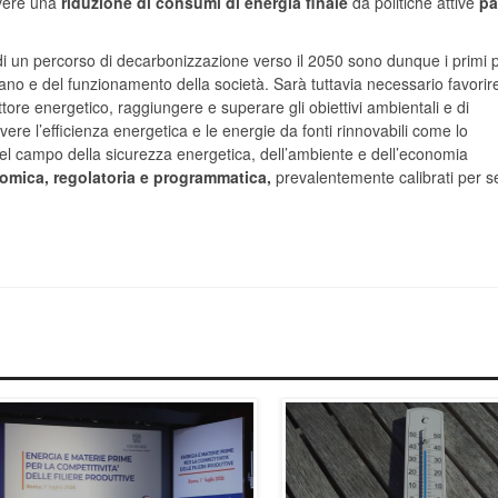
overe una
riduzione di consumi di energia finale
da politiche attive
pa
ne di un percorso di decarbonizzazione verso il 2050 sono dunque i primi 
ano e del funzionamento della società. Sarà tuttavia necessario favorire
tore energetico, raggiungere e superare gli obiettivi ambientali e di
re l’efficienza energetica e le energie da fonti rinnovabili come lo
nel campo della sicurezza energetica, dell’ambiente e dell’economia
onomica, regolatoria e programmatica,
prevalentemente calibrati per se