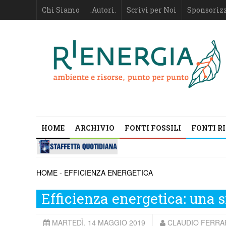
Chi Siamo
.Autori.
Scrivi per Noi
Sponsoriz
HOME
ARCHIVIO
FONTI FOSSILI
FONTI R
HOME
-
EFFICIENZA ENERGETICA
Efficienza energetica: una sf
MARTEDÌ, 14 MAGGIO 2019
CLAUDIO FERRA