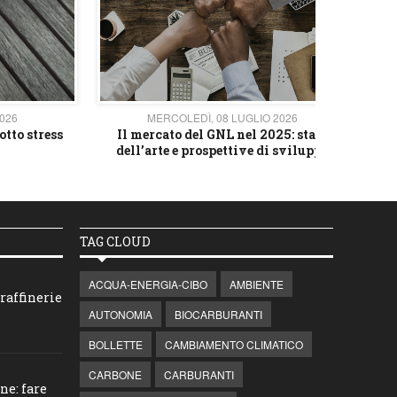
2026
MERCOLEDÌ, 08 LUGLIO 2026
otto stress
Il mercato del GNL nel 2025: stato
L'av
dell’arte e prospettive di sviluppo
TAG CLOUD
ACQUA-ENERGIA-CIBO
AMBIENTE
raffinerie
AUTONOMIA
BIOCARBURANTI
BOLLETTE
CAMBIAMENTO CLIMATICO
CARBONE
CARBURANTI
ne: fare