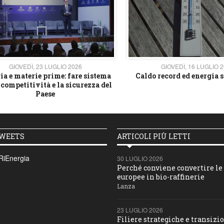
GIOVEDÌ, 23 LUGLIO 2026
GIOVEDÌ, 16 LUGLIO 
ia e materie prime: fare sistema
Caldo record ed energia s
 competitività e la sicurezza del
Paese
TWEETS
ARTICOLI PIÙ LETTI
RiEnergia
30 LUGLIO 2026
Perché conviene convertire le 
europee in bio-raffinerie
Lanza
23 LUGLIO 2026
Filiere strategiche e transizio