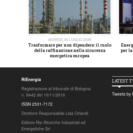
26
GIOVEDÌ, 30 LUGLIO 2026
 strategico
Trasformare per non dipendere: il ruolo
Energ
della raffinazione nella sicurezza
per la
energetica europea
RiEnergia
LATEST 
Registrazione al tribunale di Bologna:
Tweets by 
n. 8442 del 10/11/2016
ISSN 2531-7172
Direttore Responsabile Lisa Orlandi
Editore Rie-Ricerche Industriali ed
Energetiche Srl