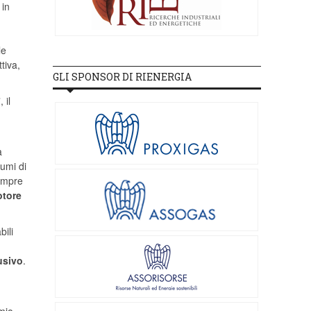
 in
le
tiva,
GLI SPONSOR DI RIENERGIA
 il
a
sumi di
sempre
tore
bili
usivo
.