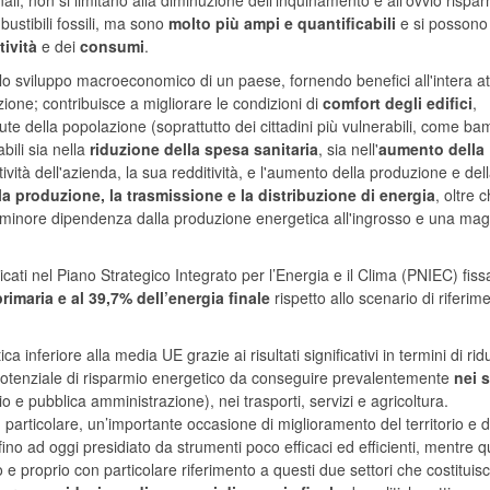
ali, non si limitano alla diminuzione dell'inquinamento e all'ovvio rispa
stibili fossili, ma sono
molto più ampi e quantificabili
e si possono
tività
e dei
consumi
.
e lo sviluppo macroeconomico di un paese, fornendo benefici all'intera att
ione; contribuisce a migliorare le condizioni di
comfort degli edifici
,
ute della popolazione (soprattutto dei cittadini più vulnerabili, come bam
abili sia nella
riduzione della spesa sanitaria
, sia nell'
aumento della
ità dell'azienda, la sua redditività, e l'aumento della produzione e del
la produzione, la trasmissione e la distribuzione di energia
, oltre 
 minore dipendenza dalla produzione energetica all'ingrosso e una mag
indicati nel Piano Strategico Integrato per l’Energia e il Clima (PNIEC) fiss
rimaria e al 39,7% dell’energia finale
rispetto allo scenario di riferim
ca inferiore alla media UE grazie ai risultati significativi in termini di ri
 potenziale di risparmio energetico da conseguire prevalentemente
nei s
rio e pubblica amministrazione), nei trasporti, servizi e agricoltura.
particolare, un’importante occasione di miglioramento del territorio e d
o fino ad oggi presidiato da strumenti poco efficaci ed efficienti, mentre q
go e proprio con particolare riferimento a questi due settori che costituis