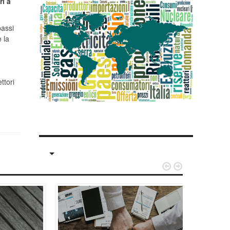
ri a
passi
 la
ttori

