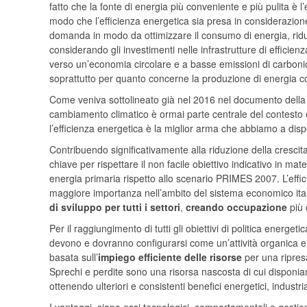
fatto che la fonte di energia più conveniente e più pulita è 
modo che l’efficienza energetica sia presa in considerazione
domanda in modo da ottimizzare il consumo di energia, ridur
considerando gli investimenti nelle infrastrutture di efficien
verso un’economia circolare e a basse emissioni di carbonio
soprattutto per quanto concerne la produzione di energia 
Come veniva sottolineato già nel 2016 nel documento della 
cambiamento climatico è ormai parte centrale del contesto
l’efficienza energetica è la miglior arma che abbiamo a disp
Contribuendo significativamente alla riduzione della crescit
chiave per rispettare il non facile obiettivo indicativo in m
energia primaria rispetto allo scenario PRIMES 2007. L’effi
maggiore importanza nell’ambito del sistema economico ital
di sviluppo per tutti i settori
,
creando occupazione
più 
Per il raggiungimento di tutti gli obiettivi di politica energet
devono e dovranno configurarsi come un’attività organica e
basata sull’
impiego efficiente delle risorse
per una ripres
Sprechi e perdite sono una risorsa nascosta di cui disponia
ottenendo ulteriori e consistenti benefici energetici, industri