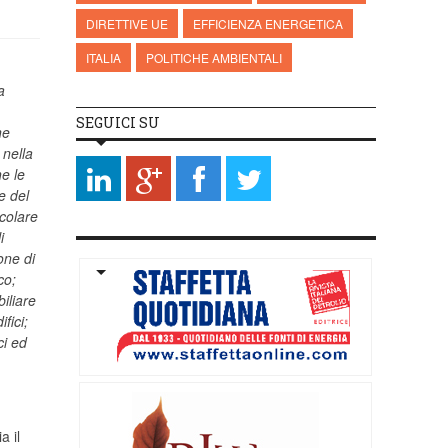
DIRETTIVE UE
EFFICIENZA ENERGETICA
ITALIA
POLITICHE AMBIENTALI
a
SEGUICI SU
ne
 nella
he le
e del
icolare
i
one di
co;
iliare
fici;
ci ed
a il