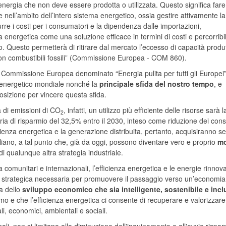
l’energia che non deve essere prodotta o utilizzata. Questo significa fare
 nell’ambito dell’intero sistema energetico, ossia gestire attivamente la
re i costi per i consumatori e la dipendenza dalle importazioni,
za energetica come una soluzione efficace in termini di costi e percorribi
. Questo permetterà di ritirare dal mercato l’eccesso di capacità produt
con combustibili fossili” (Commissione Europea - COM 860).
Commissione Europea denominato “Energia pulita per tutti gli Europei”,
 energetico mondiale nonché la
principale sfida del nostro tempo
, e
osizione per vincere questa sfida.
a di emissioni di CO
, infatti, un utilizzo più efficiente delle risorse sarà l
2
ateria di risparmio del 32,5% entro il 2030, inteso come riduzione dei con
cienza energetica e la generazione distribuita, pertanto, acquisiranno 
iano, a tal punto che, già da oggi, possono diventare vero e proprio
mo
di qualunque altra strategia industriale.
ica comunitari e internazionali, l’efficienza energetica e le energie rinnova
 strategica necessaria
per promuovere il passaggio verso un’economia
a dello
sviluppo economico che sia intelligente, sostenibile e incl
mo e che l’efficienza energetica ci consente di recuperare e valorizzare
ali, economici, ambientali e sociali.