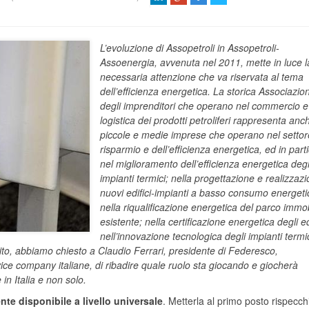
L’evoluzione di Assopetroli in Assopetroli-
Assoenergia, avvenuta nel 2011, mette in luce l
necessaria attenzione che va riservata al tema
dell’efficienza energetica. La storica Associazio
degli imprenditori che operano nel commercio e
logistica dei prodotti petroliferi rappresenta anc
piccole e medie imprese che operano nel settor
risparmio e dell’efficienza energetica, ed in part
nel miglioramento dell’efficienza energetica degl
impianti termici; nella progettazione e realizzazi
nuovi edifici-impianti a basso consumo energeti
nella riqualificazione energetica del parco immob
esistente; nella certificazione energetica degli edi
nell’innovazione tecnologica degli impianti termi
osito, abbiamo chiesto a Claudio Ferrari, presidente di Federesco,
vice company italiane, di ribadire quale ruolo sta giocando e giocherà
 in Italia e non solo.
nte disponibile a livello universale
. Metterla al primo posto rispecchi