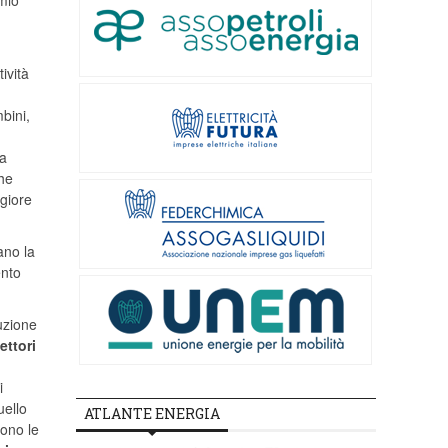
rmio
ività
bini,
la
che
giore
ano la
ento
duzione
ettori
i
uello
ATLANTE ENERGIA
cono le