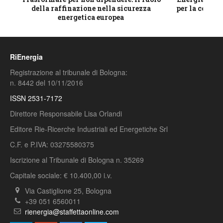
della raffinazione nella sicurezza
per la compet
energetica europea
RiEnergia
Registrazione al tribunale di Bologna:
n. 8442 del 10/11/2016
ISSN 2531-7172
Direttore Responsabile Lisa Orlandi
Editore Rie-Ricerche Industriali ed Energetiche Srl
C.F. e P.IVA: 03275580375
Iscrizione al Tribunale di Bologna n. 35269
Capitale sociale: € 10.400,00 i.v.
Via Castiglione 25, Bologna
+39 051 6560011
rienergia@staffettaonline.com