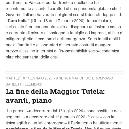
per il nostro Paese: è per far fronte a quella che ha
recentemente assunto i caratteri di una pandemia globale che il
Governo italiano ha varato nei giorni scorsi il decreto-legge c. d.
“Cura Italia”
(DL n. 18 del 17 marzo 2020). In particolare,
l’articolato è primariamente volto a disegnare un insieme coeso
e coerente di misure di sostegno a famiglie ed imprese, al fine di
mitigare gli effetti economici dell’emergenza. Sono infatti molti i
nuclei familiari e gli operatori di mercato costretti a pagare il
prezzo altissimo in termini di (in-)sostenibilità socio-economica,
oltre che sanitaria, della crisi.
MARTEDÌ, 07 GENNAIO 2020
ANDREA MARCHISIO E TOMMASO
BARBETTI (ELEMENS)
La fine della Maggior Tutela:
avanti, piano
“Le parole: «a decorrere dal 1° luglio 2020» sono sostituite dalle
seguenti: «a decorrere dal 1° gennaio 2022»”: così – con la
tipica agilità di un Milleproroghe – il Parlamento ha ufficialmente
posticipato la fine della Maggior Tutela
. Non è il primo rinvio