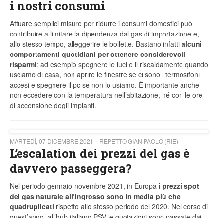
i nostri consumi
Attuare semplici misure per ridurre i consumi domestici può
contribuire a limitare la dipendenza dal gas di importazione e,
allo stesso tempo, alleggerire le bollette. Bastano infatti
alcuni
comportamenti quotidiani
per ottenere considerevoli
risparmi
: ad esempio spegnere le luci e il riscaldamento quando
usciamo di casa, non aprire le finestre se ci sono i termosifoni
accesi e spegnere il pc se non lo usiamo. È importante anche
non eccedere con la temperatura nell’abitazione, né con le ore
di accensione degli impianti.
MARTEDÌ, 07 DICEMBRE 2021
REPETTO GIAN PAOLO (RIE)
L’escalation dei prezzi del gas è
davvero passeggera?
Nel periodo gennaio-novembre 2021, in Europa
i prezzi spot
del gas naturale all’ingrosso sono in media più che
quadruplicati
rispetto allo stesso periodo del 2020. Nel corso di
quest’anno, all’hub italiano PSV le quotazioni sono passate dai