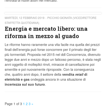
l’entrata di nuovi attori nel mercato.
MARTEDÌ, 12 FEBBRAIO 2019
PICCHIO GIONATA (VICEDIRETTORE
STAFFETTA QUOTIDIANA)
Energia e mercato libero: una
riforma in mezzo al guado
Le riforme hanno raramente una vita facile ma quella dei prezzi
finali dell’energia può forse concorrere per il primato degli iter
più tormentati. Proposta nel 2015 nel ddl Concorrenza, divenuto
legge due anni e mezzo dopo un faticoso percorso, è stata negli
anni oggetto di molteplici rinvii, minacce di cancellazione poi
smentite e poi nuovamente riproposte. Con la conseguenza
che, quattro anni dopo, il settore della
vendita
retail
di
elettricità e gas
ondeggia ancora in una situazione di
incertezza sul suo futuro
.
Page 1 of 3
1
2
3
»