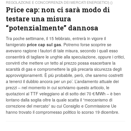
REGOLAZIONE E CONCORRENZA DEI MERCATI ENERGETICI) ()
Price cap: non ci sarà modo di
testare una misura
“potenzialmente” dannosa
Tra poche settimane, il 15 febbraio, entrerà in vigore il
famigerato
price cap sul gas
. Potremo forse scoprire se
avevano ragione i fautori di tale misura, secondo i quali esso
consentirà di tagliare le unghie alla speculazione, oppure i critici,
convinti che mettere un tetto al prezzo possa esacerbare la
scarsità di gas e compromettere la già precaria sicurezza degli
approvvigionamenti. È più probabile, però, che saremo costretti
a tenerci il dubbio ancora per un po’. L’andamento attuale dei
prezzi – nel momento in cui scriviamo questo articolo, le
quotazioni al TTF veleggiano al di sotto dei 70 €/MWh – è ben
lontano dalla soglia oltre la quale scatta il “meccanismo di
correzione del mercato” su cui Consiglio e Commissione Ue
hanno trovato il compromesso politico lo scorso 19 dicembre.