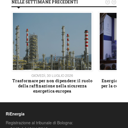
NELLE SETTIMANE PRECEDENTI


GIOVEDÌ, 30 LUGLIO 2026
GIOVE
ico
Trasformare per non dipendere: il ruolo
Energia e mat
della raffinazione nella sicurezza
per la compet
energetica europea
RiEnergia
Registrazione al tribunale di Bologna: