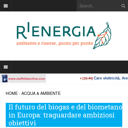
HOME
-
ACQUA & AMBIENTE
Il futuro del biogas e del biometano
in Europa: traguardare ambiziosi
obiettivi