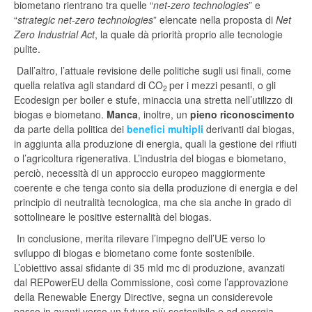
biometano rientrano tra quelle “
net-zero technologies
” e
“
strategic net-zero technologies
” elencate nella proposta di
Net
Zero Industrial Act
, la quale dà priorità proprio alle tecnologie
pulite.
Dall’altro, l’attuale revisione delle politiche sugli usi finali, come
quella relativa agli standard di CO
per i mezzi pesanti, o gli
2
Ecodesign per boiler e stufe, minaccia una stretta nell’utilizzo di
biogas e biometano.
Manca
, inoltre, un
pieno riconoscimento
da parte della politica dei
benefici multipli
derivanti dai biogas,
in aggiunta alla produzione di energia, quali la gestione dei rifiuti
o l’agricoltura rigenerativa. L’industria del biogas e biometano,
perciò, necessità di un approccio europeo maggiormente
coerente e che tenga conto sia della produzione di energia e del
principio di neutralità tecnologica, ma che sia anche in grado di
sottolineare le positive esternalità del biogas.
In conclusione, merita rilevare l’impegno dell’UE verso lo
sviluppo di biogas e biometano come fonte sostenibile.
L’obiettivo assai sfidante di 35 mld mc di produzione, avanzati
dal REPowerEU della Commissione, così come l’approvazione
della Renewable Energy Directive, segna un considerevole
passo in avanti verso un futuro più sostenibile e ad energia