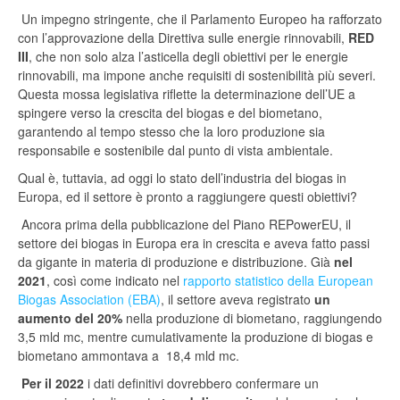
Un impegno stringente, che il Parlamento Europeo ha rafforzato
con l’approvazione della Direttiva sulle energie rinnovabili,
RED
III
, che non solo alza l’asticella degli obiettivi per le energie
rinnovabili, ma impone anche requisiti di sostenibilità più severi.
Questa mossa legislativa riflette la determinazione dell’UE a
spingere verso la crescita del biogas e del biometano,
garantendo al tempo stesso che la loro produzione sia
responsabile e sostenibile dal punto di vista ambientale.
Qual è, tuttavia, ad oggi lo stato dell’industria del biogas in
Europa, ed il settore è pronto a raggiungere questi obiettivi?
Ancora prima della pubblicazione del Piano REPowerEU, il
settore dei biogas in Europa era in crescita e aveva fatto passi
da gigante in materia di produzione e distribuzione. Già
nel
2021
, così come indicato nel
rapporto statistico della European
Biogas Association (EBA)
, il settore aveva registrato
un
aumento del 20%
nella produzione di biometano, raggiungendo
3,5 mld mc, mentre cumulativamente la produzione di biogas e
biometano ammontava a 18,4 mld mc.
Per il 2022
i dati definitivi dovrebbero confermare un