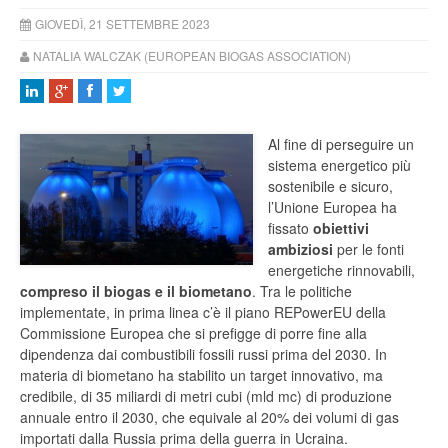
GIOVEDÌ, 21 SETTEMBRE 2023
NATALIA WALCZAK (EUROPEAN BIOGAS ASSOCIATION)
Al fine di perseguire un
sistema energetico più
sostenibile e sicuro,
l’Unione Europea ha
fissato
obiettivi
ambiziosi
per le fonti
energetiche rinnovabili,
compreso il biogas e il biometano
. Tra le politiche
implementate, in prima linea c’è il piano REPowerEU della
Commissione Europea che si prefigge di porre fine alla
dipendenza dai combustibili fossili russi prima del 2030. In
materia di biometano ha stabilito un target innovativo, ma
credibile, di 35 miliardi di metri cubi (mld mc) di produzione
annuale entro il 2030, che equivale al 20% dei volumi di gas
importati dalla Russia prima della guerra in Ucraina.