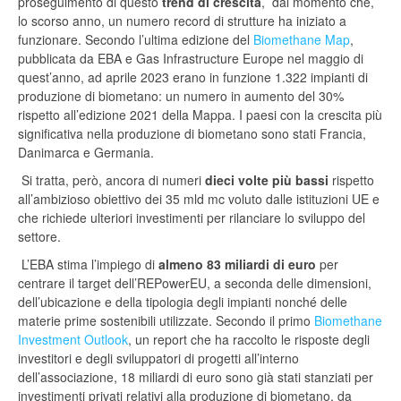
proseguimento di questo
trend di crescita
, dal momento che,
lo scorso anno, un numero record di strutture ha iniziato a
funzionare. Secondo l’ultima edizione del
Biomethane Map
,
pubblicata da EBA e Gas Infrastructure Europe nel maggio di
quest’anno, ad aprile 2023 erano in funzione 1.322 impianti di
produzione di biometano: un numero in aumento del 30%
rispetto all’edizione 2021 della Mappa. I paesi con la crescita più
significativa nella produzione di biometano sono stati Francia,
Danimarca e Germania.
Si tratta, però, ancora di numeri
dieci volte più bassi
rispetto
all’ambizioso obiettivo dei 35 mld mc voluto dalle istituzioni UE e
che richiede ulteriori investimenti per rilanciare lo sviluppo del
settore.
L’EBA stima l’impiego di
almeno 83 miliardi di euro
per
centrare il target dell’REPowerEU, a seconda delle dimensioni,
dell’ubicazione e della tipologia degli impianti nonché delle
materie prime sostenibili utilizzate. Secondo il primo
Biomethane
Investment Outlook
, un report che ha raccolto le risposte degli
investitori e degli sviluppatori di progetti all’interno
dell’associazione, 18 miliardi di euro sono già stati stanziati per
investimenti privati relativi alla produzione di biometano, da