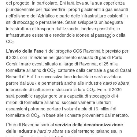
del progetto. In particolare, Eni farà leva sulla sua esperienza
pluridecennale per riconvertire i propri giacimenti a gas esauriti
nell’offshore dell’Adriatico e parte delle infrastrutture esistenti in
siti di stoccaggio permanente. Snam svilupperà un’adeguata
infrastruttura di trasporto riutilizzando, laddove possibile, le
infrastrutture esistenti e rendendole idonee al passaggio della
CO
.
2
L'avvio della Fase 1
del progetto CCS Ravenna è previsto per
il 2024 con l’iniezione nel giacimento esausto di gas di Porto
Corsini mare ovest, situato al largo di Ravenna, di 25 mila
tonnellate all'anno di CO
, catturate dalla centrale a gas di Casal
2
Borsetti di Eni. La successiva fase industriale sarà avviata a
partire dal 2027 e permetterà anche alle industrie
hard to abate
interessate di catturare e stoccare la loro CO
. Entro il 2030
2
sarà possibile raggiungere una capacità di stoccaggio di 4
milioni di tonnellate all’anno; successivamente ulteriori
espansioni potranno portare i volumi a più di 16 milioni di
tonnellate di CO
, in base alle richieste provenienti dal mercato.
2
L’hub di Ravenna sarà al
servizio della decarbonizzazione
delle industrie
hard to abate
sia del territorio italiano sia, in