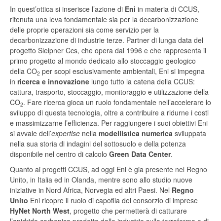
In quest’ottica si inserisce l’azione di
Eni
in materia di CCUS,
ritenuta una leva fondamentale sia per la decarbonizzazione
delle proprie operazioni sia come servizio per la
decarbonizzazione di industrie terze. Partner di lunga data del
progetto Sleipner Ccs, che opera dal 1996 e che rappresenta il
primo progetto al mondo dedicato allo stoccaggio geologico
della CO
per scopi esclusivamente ambientali, Eni si impegna
2
in
ricerca e innovazione
lungo tutto la catena della CCUS:
cattura, trasporto, stoccaggio, monitoraggio e utilizzazione della
CO
. Fare ricerca gioca un ruolo fondamentale nell’accelerare lo
2
sviluppo di questa tecnologia, oltre a contribuire a ridurne i costi
e massimizzarne l’efficienza. Per raggiungere i suoi obiettivi Eni
si avvale dell’
expertise
nella
modellistica numerica
sviluppata
nella sua storia di indagini del sottosuolo e della potenza
disponibile nel centro di calcolo
Green Data Center
.
Quanto ai progetti CCUS, ad oggi Eni è gia presente nel Regno
Unito, in Italia ed in Olanda, mentre sono allo studio nuove
iniziative in Nord Africa, Norvegia ed altri Paesi. Nel
Regno
Unito
Eni ricopre il ruolo di capofila del consorzio di imprese
HyNet North West
, progetto che permetterà di catturare