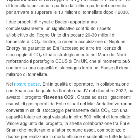
2
di tonnellate per anno a partire dall’ultima parte del decennio
per arrivare a superare le 10 milioni di tonnellate dopo il 2030.
I due progetti di Hynet e Bacton apporteranno
complessivamente un significativo contributo rispetto
all’obiettivo del Regno Unito di stoccare 20-30 milioni di
tonnellate di CO
. Inoltre, la recente acquisizione di Neptune
2
Energy ha garantito ad Eni l’accesso ad altre tre licenze di
stoccaggio di CO
situate strategicamente nel Mare del Nord,
2
rinforzando il portafoglio CCUS di Eni UK, che al momento può
contare su una capacità di stoccaggio lorda nel Paese di circa 1
miliardo di tonnellate.
Nel
nostro paese
, Eni in qualità di operatore, in collaborazione
con Snam con la quale ha firmato una JV nel dicembre 2022, ha
avviato il progetto “
Ravenna CCS
”. Grazie ad esso i giacimenti
esausti di gas operati da Eni e situati nel Mar Adriatico verranno
convertiti in siti di stoccaggio permanente della CO₂, con una
capacità totale ad oggi valutata in oltre 500 milioni di tonnellate.
Valore aggiunto del progetto, la stretta collaborazione fra Eni e
Snam che metteranno a fattor comune asset, competenze e
risorse per realizzare in modo efficace e sostenibile tutte le fasi