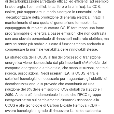
di decarbonizzazione altrettanto efficaci ed efficienti (ad esempio
la siderurgia, i cementifici, le cartiere e la chimica). La CCS,
inoltre, può supportare in modo sinergico le rinnovabili nella
decarbonizzare della produzione di energia elettrica. Infatti, il
mantenimento di una quota di generazione termoelettrica
equipaggiata di impianti di cattura CCUS fornirebbe una fonte
programmabile di energia a basse emissioni che non contrasta
con una elevata percentuale di rinnovabili nella rete elettrica, ma
anzi ne rende più stabile e sicuro il funzionamento andando a
compensare la normale variabilità delle rinnovabili stesse.
La strategicità della CCUS ai fini del processo di transizione
energetica viene riconosciuta dai più importanti
stakeholder
del
comparto energetico e ambientale, che siano istituzioni, centri di
ricerca, associazioni. Negli
scenari IEA
, la CCUS è tra le
soluzioni tecnologiche necessarie per traguardare gli obiettivi di
decarbonizzazione, e si prevede che contribuirà ad una
riduzione del 8% delle emissioni di CO
globali tra il 2020 e il
2
2050. Ancora più fondamentoale il ruolo che l’IPCC (gruppo
intergovernativo sul cambiamento climatico) riconosce alla
CCUS e alle tecnologie di Carbon Dioxide Removal (CDR –
ovvero tecnologie in grado di rimuovere l’anidride carbonica