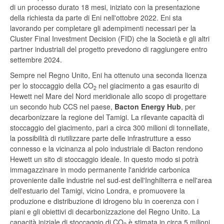
di un processo durato 18 mesi, iniziato con la presentazione
della richiesta da parte di Eni nell'ottobre 2022. Eni sta
lavorando per completare gli adempimenti necessari per la
Cluster Final Investment Decision (FID) che la Società e gli altri
partner industriali del progetto prevedono di raggiungere entro
settembre 2024.
Sempre nel Regno Unito, Eni ha ottenuto una seconda licenza
per lo stoccaggio della CO
nel giacimento a gas esaurito di
2
Hewett nel Mare del Nord meridionale allo scopo di progettare
un secondo hub CCS nel paese,
Bacton Energy Hub
, per
decarbonizzare la regione del Tamigi. La rilevante capacità di
stoccaggio del giacimento, pari a circa 300 milioni di tonnellate,
la possibilità di riutilizzare parte delle infrastrutture a esso
connesso e la vicinanza al polo industriale di Bacton rendono
Hewett un sito di stoccaggio ideale. In questo modo si potrà
immagazzinare in modo permanente l'anidride carbonica
proveniente dalle industrie nel sud-est dell'Inghilterra e nell'area
dell'estuario del Tamigi, vicino Londra, e promuovere la
produzione e distribuzione di idrogeno blu in coerenza con i
piani e gli obiettivi di decarbonizzazione del Regno Unito. La
capacità iniziale di stoccaggio di CO
è stimata in circa 5 milioni