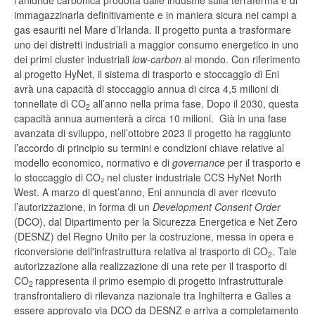
l’anidride carbonica prodotta dalle industrie sulla terraferma e di
immagazzinarla definitivamente e in maniera sicura nei campi a
gas esauriti nel Mare d’Irlanda. Il progetto punta a trasformare
uno dei distretti industriali a maggior consumo energetico in uno
dei primi cluster industriali
low-carbon
al mondo. Con riferimento
al progetto HyNet, il sistema di trasporto e stoccaggio di Eni
avrà una capacità di stoccaggio annua di circa 4,5 milioni di
tonnellate di CO
all’anno nella prima fase. Dopo il 2030, questa
2
capacità annua aumenterà a circa 10 milioni. Già in una fase
avanzata di sviluppo, nell’ottobre 2023 il progetto ha raggiunto
l’accordo di principio su termini e condizioni chiave relative al
modello economico, normativo e di
governance
per il trasporto e
lo stoccaggio di CO₂ nel cluster industriale CCS HyNet North
West. A marzo di quest’anno, Eni annuncia di aver ricevuto
l’autorizzazione, in forma di un
Development Consent Order
(DCO), dal Dipartimento per la Sicurezza Energetica e Net Zero
(DESNZ) del Regno Unito per la costruzione, messa in opera e
riconversione dell'infrastruttura relativa al trasporto di CO
. Tale
2
autorizzazione alla realizzazione di una rete per il trasporto di
CO
rappresenta il primo esempio di progetto infrastrutturale
2
transfrontaliero di rilevanza nazionale tra Inghilterra e Galles a
essere approvato via DCO da DESNZ e arriva a completamento