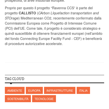
prospettiva, di aree industriali europee.
Proprio per questo il progetto “Ravenna CCS” è parte del
progetto
CALLISTO
(
CArbon LIquefaction transportation and
STOrage
) Mediterranean CO2, recentemente confermato dalla
Commissione Europea come Progetto di Interesse Comune
(PCI) dell’UE. Come tale, il progetto è considerato strategico e
quindi suscettibile di ottenere finanziamenti europei (nell’ambito
del fondo Connecting Europe Facility Fund - CEF) e beneficerà
di procedure autorizzative accelerate.
TAG CLOUD
AMBIENTE
EUROPA
INFRASTRUTTURE
ITALIA
SOSTENIBILITÀ
TECNOLOGIE