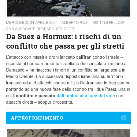
MERCOLEDÌ, 24 APRILE 2024
ALBERTO RIZZI - (VISITING FELLOW
AND ASSOCIATE RESEARCHER, ECFR)
Da Suez a Hormuz: i rischi di un
conflitto che passa per gli stretti
L’attacco con missili e droni lanciato dall’Iran contro Israele –
risposta al bombardamento israeliano del consolato iraniano a
Damasco – ha riacceso i timori di un conflitto su larga scala in
Medio Oriente. La successiva risposta israeliana su territorio
iraniano ed altri attacchi contro milizie filo-iraniane in Iraq stanno
portando ad una nuova fase dello scontro tra i due Paesi, una in
cui il
conflitto è passato
dall’ombra alla luce del sole
con
attacchi diretti – seppur circoscritti.
APPROFONDIMENTO