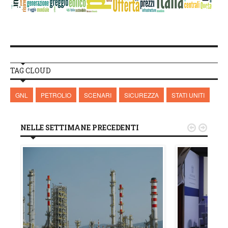
TAG CLOUD
GNL
PETROLIO
SCENARI
SICUREZZA
STATI UNITI
NELLE SETTIMANE PRECEDENTI

