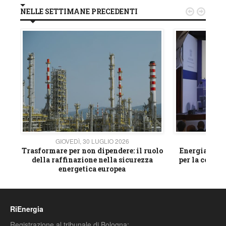
NELLE SETTIMANE PRECEDENTI


GIOVEDÌ, 30 LUGLIO 2026
GIOVE
ico
Trasformare per non dipendere: il ruolo
Energia e mat
della raffinazione nella sicurezza
per la compet
energetica europea
RiEnergia
Registrazione al tribunale di Bologna: