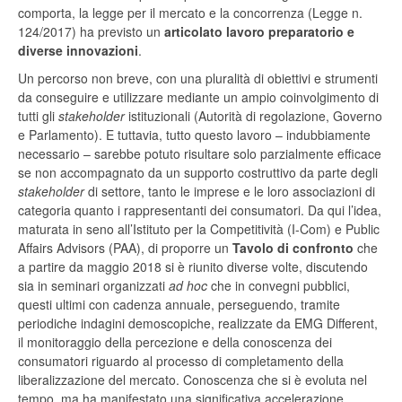
comporta, la legge per il mercato e la concorrenza (Legge n.
124/2017) ha previsto un
articolato lavoro preparatorio e
diverse innovazioni
.
Un percorso non breve, con una pluralità di obiettivi e strumenti
da conseguire e utilizzare mediante un ampio coinvolgimento di
tutti gli
stakeholder
istituzionali (Autorità di regolazione, Governo
e Parlamento). E tuttavia, tutto questo lavoro – indubbiamente
necessario – sarebbe potuto risultare solo parzialmente efficace
se non accompagnato da un supporto costruttivo da parte degli
stakeholder
di settore, tanto le imprese e le loro associazioni di
categoria quanto i rappresentanti dei consumatori. Da qui l’idea,
maturata in seno all’Istituto per la Competitività (I-Com) e Public
Affairs Advisors (PAA), di proporre un
Tavolo di confronto
che
a partire da maggio 2018 si è riunito diverse volte, discutendo
sia in seminari organizzati
ad hoc
che in convegni pubblici,
questi ultimi con cadenza annuale, perseguendo, tramite
periodiche indagini demoscopiche, realizzate da EMG Different,
il monitoraggio della percezione e della conoscenza dei
consumatori riguardo al processo di completamento della
liberalizzazione del mercato. Conoscenza che si è evoluta nel
tempo, ma ha manifestato una significativa accelerazione