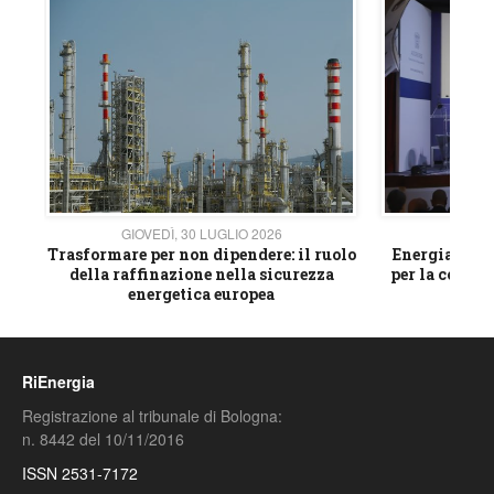
GIOVEDÌ, 30 LUGLIO 2026
GIOVE
ico
Trasformare per non dipendere: il ruolo
Energia e mat
della raffinazione nella sicurezza
per la compet
energetica europea
RiEnergia
Registrazione al tribunale di Bologna:
n. 8442 del 10/11/2016
ISSN 2531-7172