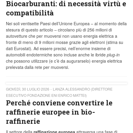
Biocarburanti: di necessità virtù e
compatibilità
Nei soli ventisette Paesi dell’Unione Europea – al momento della
stesura di questo articolo – circolano più di 256 milioni di
autovetture che per muoversi non usano energia elettrica a
fronte di meno di 9 milioni mosse grazie agli elettroni (stima su
dati Eurostat). Ad essere precisi, nell’enorme insieme di
automobili endotermiche sono incluse anche le ibride
plug-in
che possono utilizzare (e c’è da augurarselo) energia elettrica
prelevata dalla rete per muoversi.
GIOVEDÌ, 30 LUGLIO 2026
LANZA ALESSANDRO (DIRETTORE
ESECUTIVO FONDAZIONE ENI ENRICO MATTEI)
Perché conviene convertire le
raffinerie europee in bio-
raffinerie
Il settore della
raffinazione europea
attraversa una fase di