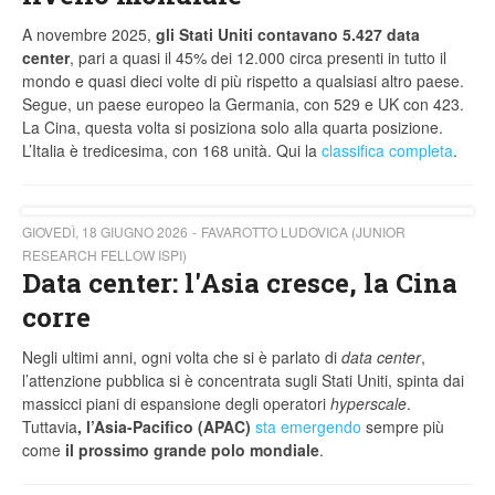
A novembre 2025,
gli Stati Uniti contavano 5.427 data
center
, pari a quasi il 45% dei 12.000 circa presenti in tutto il
mondo e quasi dieci volte di più rispetto a qualsiasi altro paese.
Segue, un paese europeo la Germania, con 529 e UK con 423.
La Cina, questa volta si posiziona solo alla quarta posizione.
L’Italia è tredicesima, con 168 unità. Qui la
classifica completa
.
GIOVEDÌ, 18 GIUGNO 2026
FAVAROTTO LUDOVICA (JUNIOR
RESEARCH FELLOW ISPI)
Data center: l'Asia cresce, la Cina
corre
Negli ultimi anni, ogni volta che si è parlato di
data center
,
l’attenzione pubblica si è concentrata sugli Stati Uniti, spinta dai
massicci piani di espansione degli operatori
hyperscale
.
Tuttavia
, l’Asia-Pacifico (APAC)
sta emergendo
sempre più
come
il prossimo grande polo mondiale
.