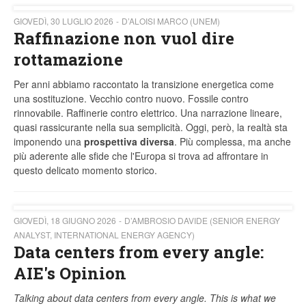
GIOVEDÌ, 30 LUGLIO 2026
D’ALOISI MARCO (UNEM)
Raffinazione non vuol dire
rottamazione
Per anni abbiamo raccontato la transizione energetica come
una sostituzione. Vecchio contro nuovo. Fossile contro
rinnovabile. Raffinerie contro elettrico. Una narrazione lineare,
quasi rassicurante nella sua semplicità. Oggi, però, la realtà sta
imponendo una
prospettiva diversa
. Più complessa, ma anche
più aderente alle sfide che l'Europa si trova ad affrontare in
questo delicato momento storico.
GIOVEDÌ, 18 GIUGNO 2026
D’AMBROSIO DAVIDE (SENIOR ENERGY
ANALYST, INTERNATIONAL ENERGY AGENCY)
Data centers from every angle:
AIE's Opinion
Talking about data centers from every angle. This is what we