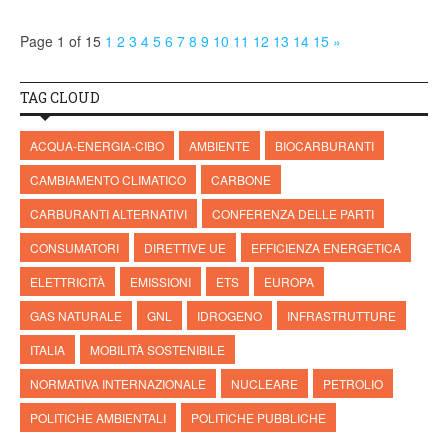
Page 1 of 15
1
2
3
4
5
6
7
8
9
10
11
12
13
14
15
»
TAG CLOUD
ACQUA-ENERGIA-CIBO
AMBIENTE
BIOCARBURANTI
CAMBIAMENTO CLIMATICO
CARBONE
CARBURANTI ALTERNATIVI
CONFERENZA DELLE PARTI
CONSUMATORI
DIRETTIVE UE
EFFICIENZA ENERGETICA
ELETTRICITÀ
EMISSIONI
ETS
EUROPA
GAS NATURALE
GNL
IDROGENO
INFRASTRUTTURE
ITALIA
MOBILITÀ SOSTENIBILE
NORMATIVA INTERNAZIONALE
NUCLEARE
PETROLIO
POLITICHE AMBIENTALI
POLITICHE PUBBLICHE