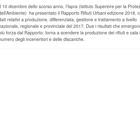
Il 10 dicembre dello scorso anno, l’Ispra (Istituto Superiore per la Prote
dell’Ambiente) ha presentato il Rapporto Rifiuti Urbani edizione 2018, 
dati relativi a produzione, differenziata, gestione e trattamento a livello
nazionale, regionale e provinciale del 2017. Due i risultati che emergo
più forza dal Rapporto: torna a scendere la produzione dei rifiuti e cala i
numero degli inceneritori e delle discariche.