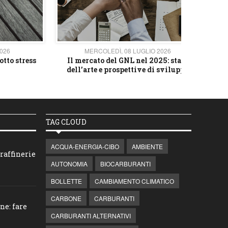
2026
MERCOLEDÌ, 08 LUGLIO 2026
otto stress
Il mercato del GNL nel 2025: stato
L'av
dell’arte e prospettive di sviluppo
TAG CLOUD
ACQUA-ENERGIA-CIBO
AMBIENTE
raffinerie
AUTONOMIA
BIOCARBURANTI
BOLLETTE
CAMBIAMENTO CLIMATICO
CARBONE
CARBURANTI
ne: fare
CARBURANTI ALTERNATIVI