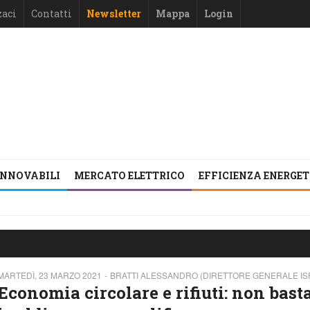
zaci
Contatti
Newsletter
Mappa
Login
INNOVABILI
MERCATO ELETTRICO
EFFICIENZA ENERGE
MARTEDÌ, 23 MARZO 2021
BRATTI ALESSANDRO (DIRETTORE GENERALE IS
Economia circolare e rifiuti: non bast