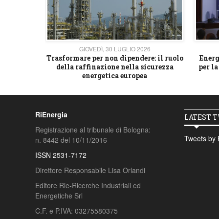
26
GIOVEDÌ, 30 LUGLIO 2026
 strategico
Trasformare per non dipendere: il ruolo
Energ
della raffinazione nella sicurezza
per la
energetica europea
RiEnergia
LATEST 
Registrazione al tribunale di Bologna:
Tweets by 
n. 8442 del 10/11/2016
ISSN 2531-7172
Direttore Responsabile Lisa Orlandi
Editore Rie-Ricerche Industriali ed
Energetiche Srl
C.F. e P.IVA: 03275580375