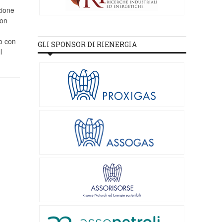
zione
con
no con
GLI SPONSOR DI RIENERGIA
l