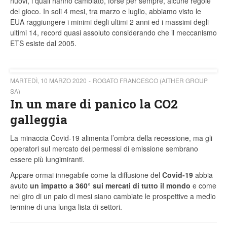
nuovi, i quali hanno cambiato, forse per sempre, alcune regole
del gioco. In soli 4 mesi, tra marzo e luglio, abbiamo visto le
EUA raggiungere i minimi degli ultimi 2 anni ed i massimi degli
ultimi 14, record quasi assoluto considerando che il meccanismo
ETS esiste dal 2005.
MARTEDÌ, 10 MARZO 2020
ROGATO FRANCESCO (AITHER GROUP
SA)
In un mare di panico la CO2
galleggia
La minaccia Covid-19 alimenta l’ombra della recessione, ma gli
operatori sul mercato dei permessi di emissione sembrano
essere più lungimiranti.
Appare ormai innegabile come la diffusione del
Covid-19
abbia
avuto
un impatto a 360° sui mercati di tutto il mondo
e come
nel giro di un paio di mesi siano cambiate le prospettive a medio
termine di una lunga lista di settori.