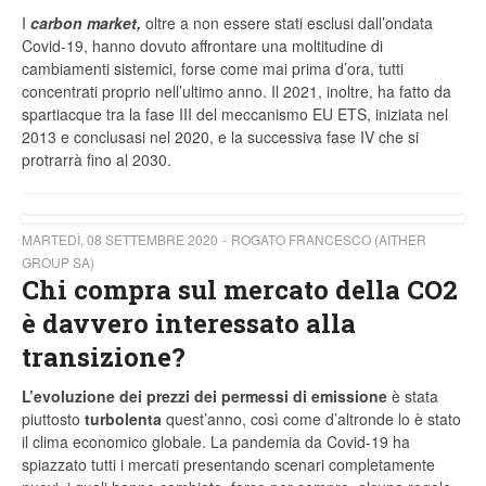
I
carbon market,
oltre a non essere stati esclusi dall’ondata
Covid-19, hanno dovuto affrontare una moltitudine di
cambiamenti sistemici, forse come mai prima d’ora, tutti
concentrati proprio nell’ultimo anno. Il 2021, inoltre, ha fatto da
spartiacque tra la fase III del meccanismo EU ETS, iniziata nel
2013 e conclusasi nel 2020, e la successiva fase IV che si
protrarrà fino al 2030.
MARTEDÌ, 08 SETTEMBRE 2020
ROGATO FRANCESCO (AITHER
GROUP SA)
Chi compra sul mercato della CO2
è davvero interessato alla
transizione?
L’evoluzione dei prezzi dei permessi di emissione
è stata
piuttosto
turbolenta
quest’anno, così come d’altronde lo è stato
il clima economico globale. La pandemia da Covid-19 ha
spiazzato tutti i mercati presentando scenari completamente