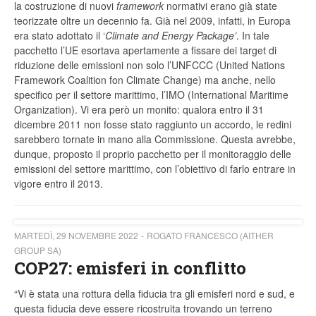
la costruzione di nuovi
framework
normativi erano già state
teorizzate oltre un decennio fa. Già nel 2009, infatti, in Europa
era stato adottato il ‘
Climate and Energy Package’
. In tale
pacchetto l’UE esortava apertamente a fissare dei target di
riduzione delle emissioni non solo l’UNFCCC (United Nations
Framework Coalition fon Climate Change) ma anche, nello
specifico per il settore marittimo, l’IMO (International Maritime
Organization). Vi era però un monito: qualora entro il 31
dicembre 2011 non fosse stato raggiunto un accordo, le redini
sarebbero tornate in mano alla Commissione. Questa avrebbe,
dunque, proposto il proprio pacchetto per il monitoraggio delle
emissioni del settore marittimo, con l’obiettivo di farlo entrare in
vigore entro il 2013.
MARTEDÌ, 29 NOVEMBRE 2022
ROGATO FRANCESCO (AITHER
GROUP SA)
COP27: emisferi in conflitto
“Vi è stata una rottura della fiducia tra gli emisferi nord e sud, e
questa fiducia deve essere ricostruita trovando un terreno