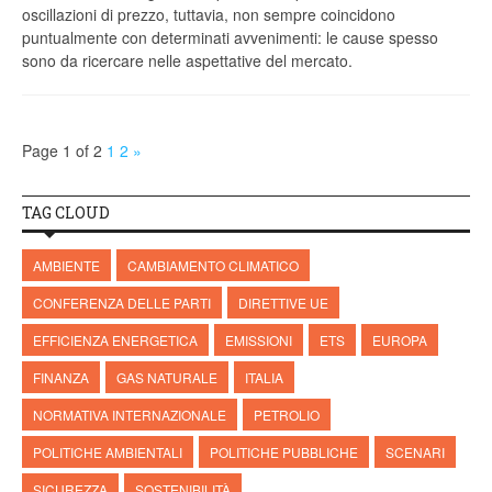
oscillazioni di prezzo, tuttavia, non sempre coincidono
puntualmente con determinati avvenimenti: le cause spesso
sono da ricercare nelle aspettative del mercato.
Page 1 of 2
1
2
»
TAG CLOUD
AMBIENTE
CAMBIAMENTO CLIMATICO
CONFERENZA DELLE PARTI
DIRETTIVE UE
EFFICIENZA ENERGETICA
EMISSIONI
ETS
EUROPA
FINANZA
GAS NATURALE
ITALIA
NORMATIVA INTERNAZIONALE
PETROLIO
POLITICHE AMBIENTALI
POLITICHE PUBBLICHE
SCENARI
SICUREZZA
SOSTENIBILITÀ