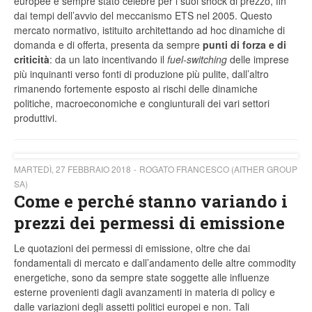
europee è sempre stato celebre per i suoi shock di prezzo, fin
dai tempi dell’avvio del meccanismo ETS nel 2005. Questo
mercato normativo, istituito architettando ad hoc dinamiche di
domanda e di offerta, presenta da sempre
punti di forza e di
criticità
: da un lato incentivando il
fuel-switching
delle imprese
più inquinanti verso fonti di produzione più pulite, dall’altro
rimanendo fortemente esposto ai rischi delle dinamiche
politiche, macroeconomiche e congiunturali dei vari settori
produttivi.
MARTEDÌ, 27 FEBBRAIO 2018
ROGATO FRANCESCO (AITHER GROUP
SA)
Come e perché stanno variando i
prezzi dei permessi di emissione
Le quotazioni dei permessi di emissione, oltre che dai
fondamentali di mercato e dall’andamento delle altre commodity
energetiche, sono da sempre state soggette alle influenze
esterne provenienti dagli avanzamenti in materia di policy e
dalle variazioni degli assetti politici europei e non. Tali