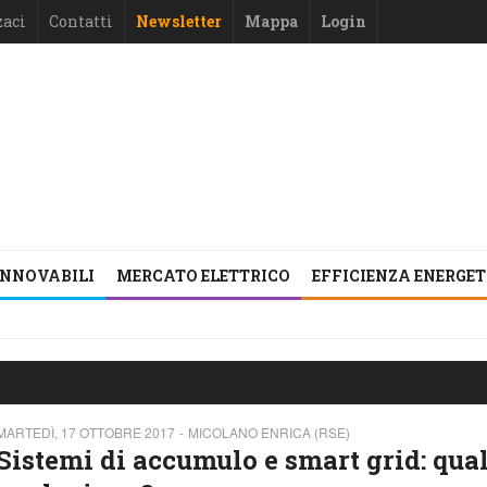
zaci
Contatti
Newsletter
Mappa
Login
INNOVABILI
MERCATO ELETTRICO
EFFICIENZA ENERGE
MARTEDÌ, 17 OTTOBRE 2017
MICOLANO ENRICA (RSE)
Sistemi di accumulo e smart grid: qua