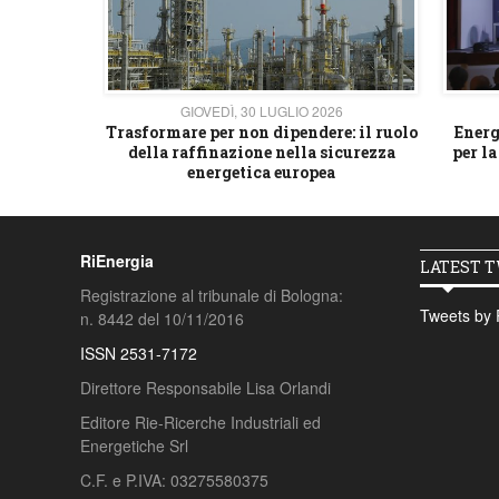
26
GIOVEDÌ, 30 LUGLIO 2026
 strategico
Trasformare per non dipendere: il ruolo
Energ
della raffinazione nella sicurezza
per la
energetica europea
RiEnergia
LATEST 
Registrazione al tribunale di Bologna:
Tweets by 
n. 8442 del 10/11/2016
ISSN 2531-7172
Direttore Responsabile Lisa Orlandi
Editore Rie-Ricerche Industriali ed
Energetiche Srl
C.F. e P.IVA: 03275580375