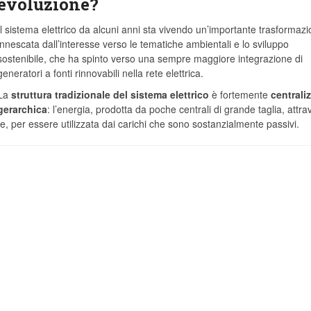
evoluzione?
Il sistema elettrico da alcuni anni sta vivendo un’importante trasformazi
innescata dall’interesse verso le tematiche ambientali e lo sviluppo
sostenibile, che ha spinto verso una sempre maggiore integrazione di
generatori a fonti rinnovabili nella rete elettrica.
La
struttura tradizionale del sistema elettrico
è fortemente
centrali
gerarchica
: l’energia, prodotta da poche centrali di grande taglia, attra
one, per essere utilizzata dai carichi che sono sostanzialmente passivi.