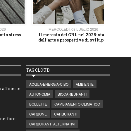
2026
MERCOLEDÌ, 08 LUGLIO 2026
otto stress
Il mercato del GNL nel 2025: stato
L'av
dell’arte e prospettive di sviluppo
TAG CLOUD
ACQUA-ENERGIA-CIBO
AMBIENTE
raffinerie
AUTONOMIA
BIOCARBURANTI
BOLLETTE
CAMBIAMENTO CLIMATICO
CARBONE
CARBURANTI
ne: fare
CARBURANTI ALTERNATIVI