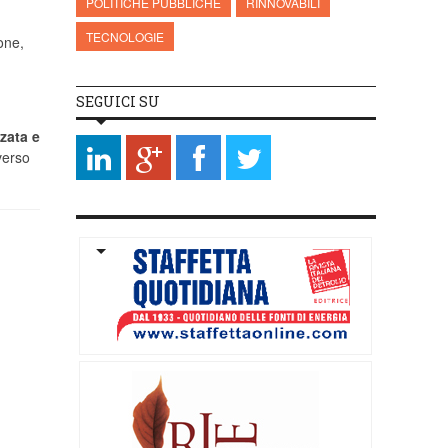
POLITICHE PUBBLICHE
RINNOVABILI
TECNOLOGIE
one,
SEGUICI SU
zzata e
verso