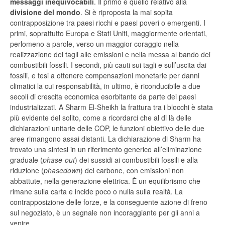
messaggi inequivocabili
. Il primo è quello relativo alla
divisione del mondo
. Si è riproposta la mai sopita
contrapposizione tra paesi ricchi e paesi poveri o emergenti. I
primi, soprattutto Europa e Stati Uniti, maggiormente orientati,
perlomeno a parole, verso un maggior coraggio nella
realizzazione dei tagli alle emissioni e nella messa al bando dei
combustibili fossili. I secondi, più cauti sui tagli e sull’uscita dai
fossili, e tesi a ottenere compensazioni monetarie per danni
climatici la cui responsabilità, in ultimo, è riconducibile a due
secoli di crescita economica esorbitante da parte dei paesi
industrializzati. A Sharm El-Sheikh la frattura tra i blocchi è stata
più evidente del solito, come a ricordarci che al di là delle
dichiarazioni unitarie delle COP, le funzioni obiettivo delle due
aree rimangono assai distanti. La dichiarazione di Sharm ha
trovato una sintesi in un riferimento generico all’eliminazione
graduale (
phase-out
) dei sussidi ai combustibili fossili e alla
riduzione (
phasedown
) del carbone, con emissioni non
abbattute, nella generazione elettrica. È un equilibrismo che
rimane sulla carta e incide poco o nulla sulla realtà. La
contrapposizione delle forze, e la conseguente azione di freno
sul negoziato, è un segnale non incoraggiante per gli anni a
venire.