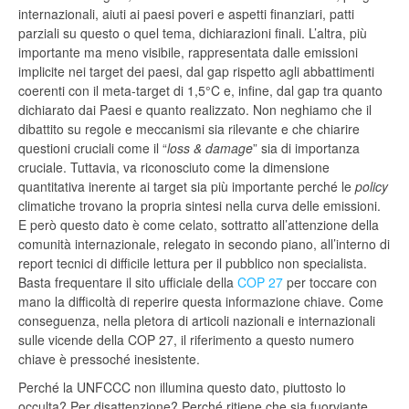
internazionali, aiuti ai paesi poveri e aspetti finanziari, patti
parziali su questo o quel tema, dichiarazioni finali. L’altra, più
importante ma meno visibile, rappresentata dalle emissioni
implicite nei target dei paesi, dal gap rispetto agli abbattimenti
coerenti con il meta-target di 1,5°C e, infine, dal gap tra quanto
dichiarato dai Paesi e quanto realizzato. Non neghiamo che il
dibattito su regole e meccanismi sia rilevante e che chiarire
questioni cruciali come il “
loss & damage
” sia di importanza
cruciale. Tuttavia, va riconosciuto come la dimensione
quantitativa inerente ai target sia più importante perché le
policy
climatiche trovano la propria sintesi nella curva delle emissioni.
E però questo dato è come celato, sottratto all’attenzione della
comunità internazionale, relegato in secondo piano, all’interno di
report tecnici di difficile lettura per il pubblico non specialista.
Basta frequentare il sito ufficiale della
COP 27
per toccare con
mano la difficoltà di reperire questa informazione chiave. Come
conseguenza, nella pletora di articoli nazionali e internazionali
sulle vicende della COP 27, il riferimento a questo numero
chiave è pressoché inesistente.
Perché la UNFCCC non illumina questo dato, piuttosto lo
occulta? Per disattenzione? Perché ritiene che sia fuorviante