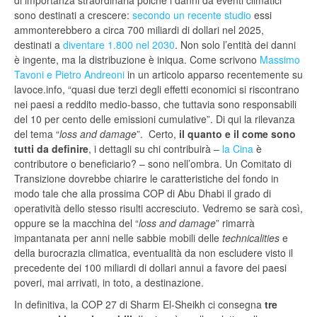
di importanza straordinaria poiché i danni da eventi climatici
sono destinati a crescere:
secondo un recente studio
essi
ammonterebbero a circa 700 miliardi di dollari nel 2025,
destinati a
diventare 1.800 nel 2030
. Non solo l’entità dei danni
è ingente, ma la distribuzione è iniqua. Come scrivono
Massimo
Tavoni e Pietro Andreoni
in un articolo apparso recentemente su
lavoce.info, “quasi due terzi degli effetti economici si riscontrano
nei paesi a reddito medio-basso, che tuttavia sono responsabili
del 10 per cento delle emissioni cumulative”. Di qui la rilevanza
del tema “
loss and damage
”. Certo,
il quanto e il come sono
tutti da definire
, i dettagli su chi contribuirà –
la Cina
è
contributore o beneficiario? – sono nell’ombra. Un Comitato di
Transizione dovrebbe chiarire le caratteristiche del fondo in
modo tale che alla prossima COP di Abu Dhabi il grado di
operatività dello stesso risulti accresciuto. Vedremo se sarà così,
oppure se la macchina del “
loss and damage
” rimarrà
impantanata per anni nelle sabbie mobili delle
technicalities
e
della burocrazia climatica, eventualità da non escludere visto il
precedente dei 100 miliardi di dollari annui a favore dei paesi
poveri, mai arrivati, in toto, a destinazione.
In definitiva, la COP 27 di Sharm El-Sheikh ci consegna
tre