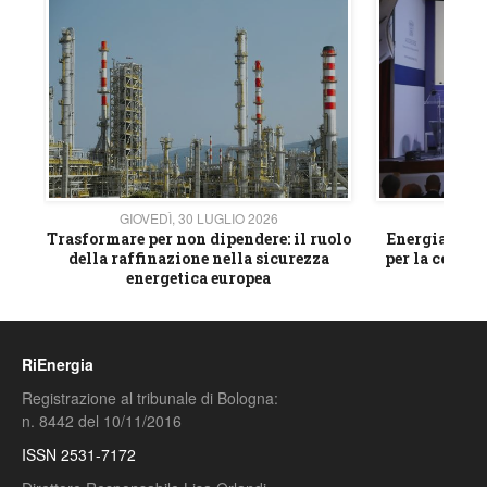
GIOVEDÌ, 30 LUGLIO 2026
GIOVE
ico
Trasformare per non dipendere: il ruolo
Energia e mat
della raffinazione nella sicurezza
per la compet
energetica europea
RiEnergia
Registrazione al tribunale di Bologna:
n. 8442 del 10/11/2016
ISSN 2531-7172