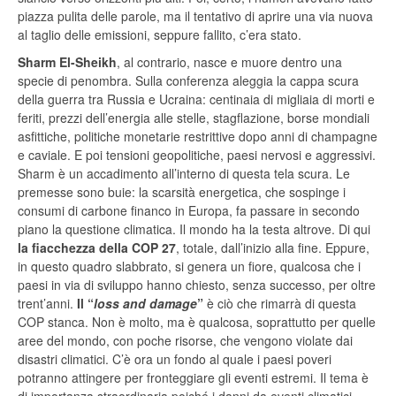
piazza pulita delle parole, ma il tentativo di aprire una via nuova
al taglio delle emissioni, seppure fallito, c’era stato.
Sharm El-Sheikh
, al contrario, nasce e muore dentro una
specie di penombra. Sulla conferenza aleggia la cappa scura
della guerra tra Russia e Ucraina: centinaia di migliaia di morti e
feriti, prezzi dell’energia alle stelle, stagflazione, borse mondiali
asfittiche, politiche monetarie restrittive dopo anni di champagne
e caviale. E poi tensioni geopolitiche, paesi nervosi e aggressivi.
Sharm è un accadimento all’interno di questa tela scura. Le
premesse sono buie: la scarsità energetica, che sospinge i
consumi di carbone financo in Europa, fa passare in secondo
piano la questione climatica. Il mondo ha la testa altrove. Di qui
la fiacchezza della COP 27
, totale, dall’inizio alla fine. Eppure,
in questo quadro slabbrato, si genera un fiore, qualcosa che i
paesi in via di sviluppo hanno chiesto, senza successo, per oltre
trent’anni.
Il “
loss and damage
”
è ciò che rimarrà di questa
COP stanca. Non è molto, ma è qualcosa, soprattutto per quelle
aree del mondo, con poche risorse, che vengono violate dai
disastri climatici. C’è ora un fondo al quale i paesi poveri
potranno attingere per fronteggiare gli eventi estremi. Il tema è