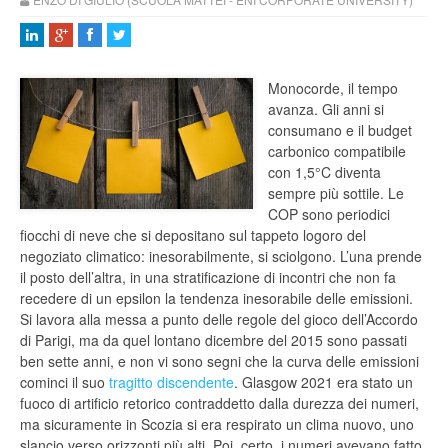
Monocorde, il tempo
avanza. Gli anni si
consumano e il budget
carbonico compatibile
con 1,5°C diventa
sempre più sottile. Le
COP sono periodici
fiocchi di neve che si depositano sul tappeto logoro del
negoziato climatico: inesorabilmente, si sciolgono. L’una prende
il posto dell’altra, in una stratificazione di incontri che non fa
recedere di un epsilon la tendenza inesorabile delle emissioni.
Si lavora alla messa a punto delle regole del gioco dell’Accordo
di Parigi, ma da quel lontano dicembre del 2015 sono passati
ben sette anni, e non vi sono segni che la curva delle emissioni
cominci il suo
tragitto discendente
. Glasgow 2021 era stato un
fuoco di artificio retorico contraddetto dalla durezza dei numeri,
ma sicuramente in Scozia si era respirato un clima nuovo, uno
slancio verso orizzonti più alti. Poi, certo, i numeri avevano fatto