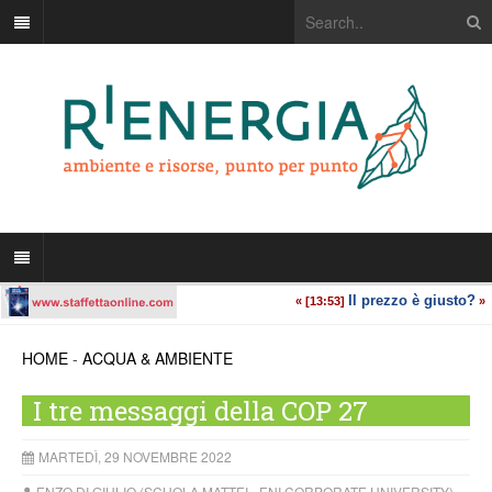
HOME
-
ACQUA & AMBIENTE
I tre messaggi della COP 27
MARTEDÌ, 29 NOVEMBRE 2022
ENZO DI GIULIO (SCUOLA MATTEI - ENI CORPORATE UNIVERSITY)