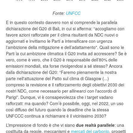
Fonte:
UNFCC
E in questo contesto davvero non si comprende la parallela
dichiarazione del G20 di Bali, in cui si afferma: “accogliamo con
favore azioni rafforzate per il clima risultanti da NDC nuovi o
aggiornati e invitiamo le Parti a intensificare con urgenza
l'ambizione della mitigazione e dell’adattamento". Quali sono le
Parti la cui ambizione climatica il G20 invita ad accrescere? Se è
vero, come è vero, che il G20 è responsabile dell’80% delle
emissioni mondiali, sta forse rivolgendosi a sé stesso? Ancora
dalla dichiarazione del G20: “Faremo pienamente la nostra
parte nell'attuazione del Patto sul clima di Glasgow (...)
compreso la revisione e il rafforzamento degli obiettivi 2030 dei
nostri NDC, come necessario per allinearci con l'accordo di
Parigi”. Dunque, vi è consapevolezza che i target vadano
rafforzati: ma quando? Com’è possibile, oggi, nel 2022, un uso
così diffuso del futuro quando la deadline che la stessa
UNFCCC continua a richiamare è il vicinissimo 2030?
L’impressione di fondo è che vi siano
due realtà parallele
: una
costituita da regole, meccanismi e
mercati del carbonio
, progetti