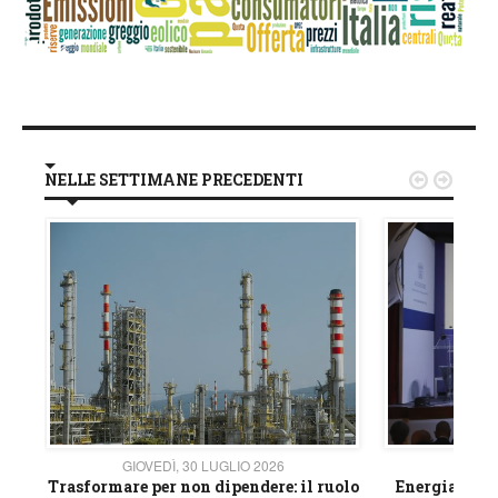
NELLE SETTIMANE PRECEDENTI


GIOVEDÌ, 30 LUGLIO 2026
GIOVE
ico
Trasformare per non dipendere: il ruolo
Energia e mat