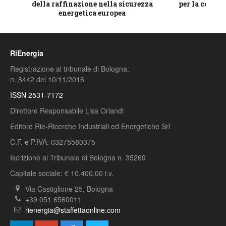
della raffinazione nella sicurezza
per la compet
energetica europea
RiEnergia
Registrazione al tribunale di Bologna:
n. 8442 del 10/11/2016
ISSN 2531-7172
Direttore Responsabile Lisa Orlandi
Editore Rie-Ricerche Industriali ed Energetiche Srl
C.F. e P.IVA: 03275580375
Iscrizione al Tribunale di Bologna n. 35269
Capitale sociale: € 10.400,00 i.v.
Via Castiglione 25, Bologna
+39 051 6560011
rienergia@staffettaonline.com