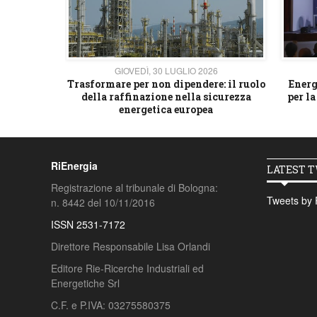
26
GIOVEDÌ, 30 LUGLIO 2026
 strategico
Trasformare per non dipendere: il ruolo
Energ
della raffinazione nella sicurezza
per la
energetica europea
RiEnergia
LATEST 
Registrazione al tribunale di Bologna:
Tweets by 
n. 8442 del 10/11/2016
ISSN 2531-7172
Direttore Responsabile Lisa Orlandi
Editore Rie-Ricerche Industriali ed
Energetiche Srl
C.F. e P.IVA: 03275580375