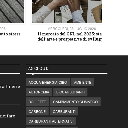
2026
MERCOLEDÌ, 08 LUGLIO 2026
otto stress
Il mercato del GNL nel 2025: stato
L'av
dell’arte e prospettive di sviluppo
TAG CLOUD
ACQUA-ENERGIA-CIBO
AMBIENTE
raffinerie
AUTONOMIA
BIOCARBURANTI
BOLLETTE
CAMBIAMENTO CLIMATICO
CARBONE
CARBURANTI
ne: fare
CARBURANTI ALTERNATIVI