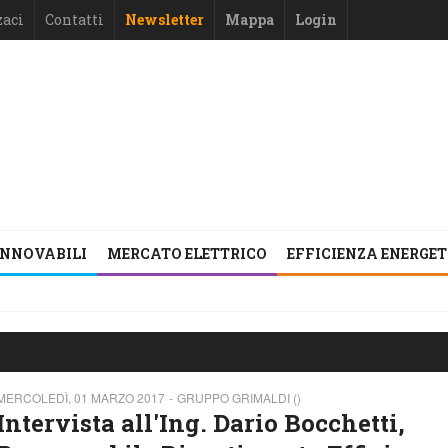
zaci
Contatti
Newsletter
Mappa
Login
INNOVABILI
MERCATO ELETTRICO
EFFICIENZA ENERGE
MERCOLEDÌ, 01 MARZO 2017
GRUPPO GRIMALDI ()
Intervista all'Ing. Dario Bocchetti,