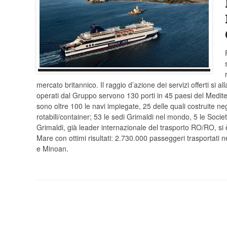
mercato britannico. Il raggio d’azione dei servizi offerti si al
operati dal Gruppo servono 130 porti in 45 paesi del Medi
sono oltre 100 le navi impiegate, 25 delle quali costruite neg
rotabili/container; 53 le sedi Grimaldi nel mondo, 5 le Socie
Grimaldi, già leader internazionale del trasporto RO/RO, si è
Mare con ottimi risultati: 2.730.000 passeggeri trasportati 
e Minoan.