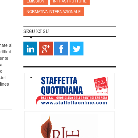
a
EMISSIONI
INFRASTRUTTURE
NORMATIVA INTERNAZIONALE
SEGUICI SU
o
nate al
rittimi
mente
tà
po
del
lines