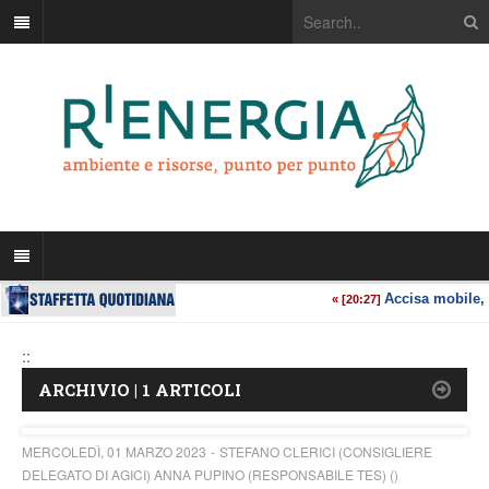
::
ARCHIVIO | 1 ARTICOLI
MERCOLEDÌ, 01 MARZO 2023
STEFANO CLERICI (CONSIGLIERE
DELEGATO DI AGICI) ANNA PUPINO (RESPONSABILE TES) ()