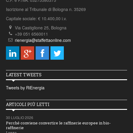
C.F. e P.IVA: 03275580375
Iscrizione al Tribunale di Bologna n. 35269
Capitale sociale: € 10.400,00 i.v.
Via Castiglione 25, Bologna
+39 051 6560011
rienergia@staffettaonline.com
LATEST TWEETS
Tweets by RiEnergia
ARTICOLI PIÙ LETTI
30 LUGLIO 2026
Perché conviene convertire le raffinerie europee in bio-
raffinerie
Lanza