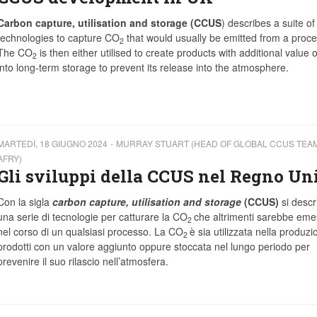
Carbon capture, utilisation and storage (CCUS
) describes a suite of
technologies to capture CO
that would usually be emitted from a proce
2
The CO
is then either utilised to create products with additional value o
2
into long-term storage to prevent its release into the atmosphere.
MARTEDÌ, 18 GIUGNO 2024
MURRAY STUART (HEAD OF GLOBAL CCUS TEAM
AFRY)
Gli sviluppi della CCUS nel Regno Un
Con la sigla
carbon capture, utilisation and storage
(CCUS)
si descr
una serie di tecnologie per catturare la CO
che altrimenti sarebbe em
2
nel corso di un qualsiasi processo. La CO
è sia utilizzata nella produzi
2
prodotti con un valore aggiunto oppure stoccata nel lungo periodo per
prevenire il suo rilascio nell’atmosfera.