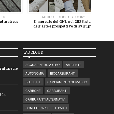
2026
MERCOLEDÌ, 08 LUGLIO 2026
otto stress
Il mercato del GNL nel 2025: stato
L'av
dell’arte e prospettive di sviluppo
TAG CLOUD
ACQUA-ENERGIA-CIBO
AMBIENTE
raffinerie
AUTONOMIA
BIOCARBURANTI
BOLLETTE
CAMBIAMENTO CLIMATICO
CARBONE
CARBURANTI
tù e
CARBURANTI ALTERNATIVI
CONFERENZA DELLE PARTI