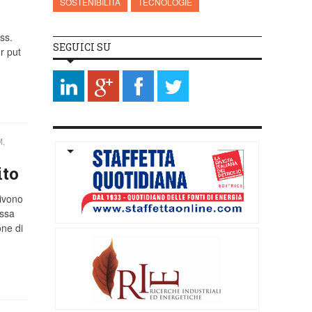
SOSTENIBILITÀ
TECNOLOGIE
ss.
SEGUICI SU
r put
,
ito
ivono
essa
one di