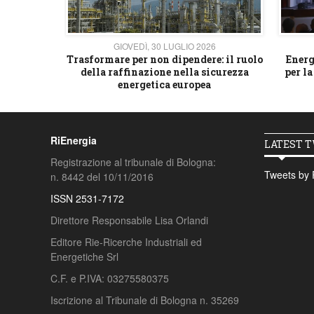
26
GIOVEDÌ, 30 LUGLIO 2026
 strategico
Trasformare per non dipendere: il ruolo
Energ
della raffinazione nella sicurezza
per la
energetica europea
RiEnergia
LATEST 
Registrazione al tribunale di Bologna:
Tweets by 
n. 8442 del 10/11/2016
ISSN 2531-7172
Direttore Responsabile Lisa Orlandi
Editore Rie-Ricerche Industriali ed
Energetiche Srl
C.F. e P.IVA: 03275580375
Iscrizione al Tribunale di Bologna n. 35269