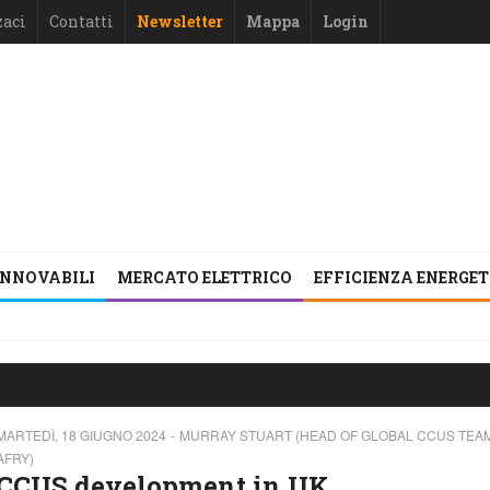
zaci
Contatti
Newsletter
Mappa
Login
INNOVABILI
MERCATO ELETTRICO
EFFICIENZA ENERGE
MARTEDÌ, 18 GIUGNO 2024
MURRAY STUART (HEAD OF GLOBAL CCUS TEAM
AFRY)
CCUS development in UK