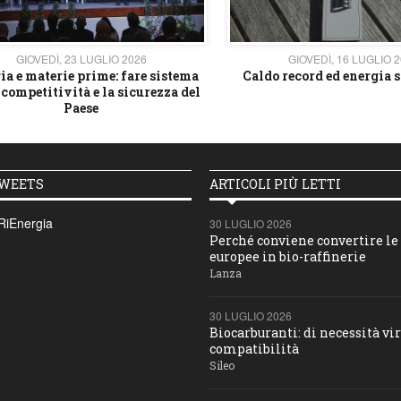
GIOVEDÌ, 23 LUGLIO 2026
GIOVEDÌ, 16 LUGLIO 
ia e materie prime: fare sistema
Caldo record ed energia s
 competitività e la sicurezza del
Paese
TWEETS
ARTICOLI PIÙ LETTI
RiEnergia
30 LUGLIO 2026
Perché conviene convertire le 
europee in bio-raffinerie
Lanza
30 LUGLIO 2026
Biocarburanti: di necessità vir
compatibilità
Sileo